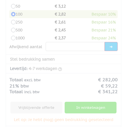
50
€ 3,12
100
€ 2,82
Bespaar 10%
250
€ 2,61
Bespaar 16%
500
€ 2,45
Bespaar 21%
1000
€ 2,37
Bespaar 24%
Afwijkend aantal
Stel bedrukking samen
Levertijd:
4-7 werkdagen
Totaal
€ 282,00
excl. btw
21% btw
€ 59,22
Totaal
€ 341,22
incl. btw
Vrijblijvende offerte
In winkelwagen
Let op: Je hebt (nog) geen bedrukking geselecteerd