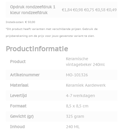
Opdruk rondzeefdruk 1
€1,84
€0,98
€0,75
€0,58
€0,49
kleur rondzeefdruk
Instelkosten: € 50,00
*Dit product heeft varianten met verschillende prijzen. Gebruik de
prijsberekening om de prijs voor jouw gewenste variant te zien.
Productinformatie
Keramische
Product
vintagebeker 240ml
Artikelnummer
MO-101326
Materiaal
Keramiek Aardewerk
Levertijd
4-7 werkdagen
Formaat
8,5 x 8,5 cm
Gewicht (gr)
325 gram
Inhoud
240 ML