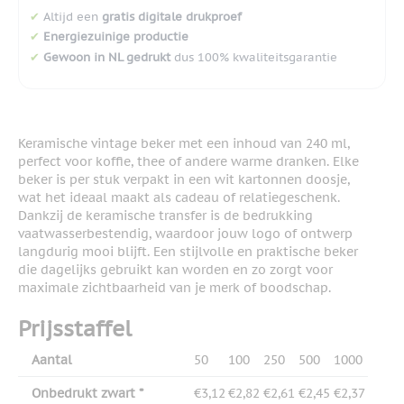
✔
Altijd een
gratis digitale drukproef
✔
Energiezuinige productie
✔
Gewoon in NL gedrukt
dus 100% kwaliteitsgarantie
Keramische vintage beker met een inhoud van 240 ml,
perfect voor koffie, thee of andere warme dranken. Elke
beker is per stuk verpakt in een wit kartonnen doosje,
wat het ideaal maakt als cadeau of relatiegeschenk.
Dankzij de keramische transfer is de bedrukking
vaatwasserbestendig, waardoor jouw logo of ontwerp
langdurig mooi blijft. Een stijlvolle en praktische beker
die dagelijks gebruikt kan worden en zo zorgt voor
maximale zichtbaarheid van je merk of boodschap.
Prijsstaffel
Aantal
50
100
250
500
1000
Onbedrukt zwart *
€3,12
€2,82
€2,61
€2,45
€2,37