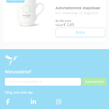
Automatenmok stapelbaar
V.a. maandag 10 augustus
Bij 566 stuks
€ 2,65
Vanaf
Bekijk
Nieuwsbrief
E-mailadres
Aanmelden
Volg ons ook op: