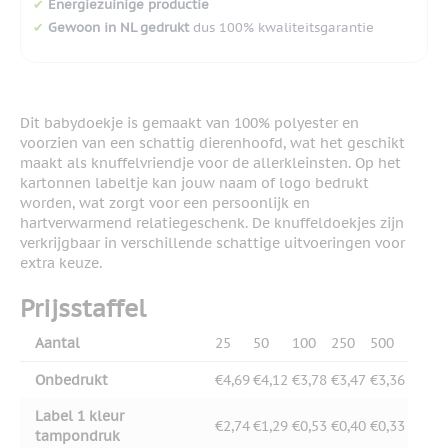
✔
Energiezuinige productie
✔
Gewoon in NL gedrukt
dus 100% kwaliteitsgarantie
Dit babydoekje is gemaakt van 100% polyester en
voorzien van een schattig dierenhoofd, wat het geschikt
maakt als knuffelvriendje voor de allerkleinsten. Op het
kartonnen labeltje kan jouw naam of logo bedrukt
worden, wat zorgt voor een persoonlijk en
hartverwarmend relatiegeschenk. De knuffeldoekjes zijn
verkrijgbaar in verschillende schattige uitvoeringen voor
extra keuze.
Prijsstaffel
Aantal
25
50
100
250
500
Onbedrukt
€4,69
€4,12
€3,78
€3,47
€3,36
Label 1 kleur
€2,74
€1,29
€0,53
€0,40
€0,33
tampondruk