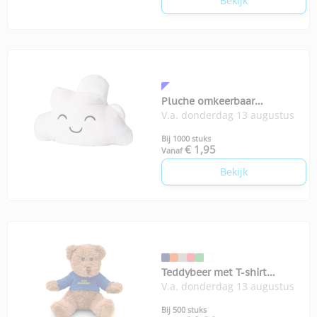
Bekijk
Pluche omkeerbaar
V.a. donderdag 13 augustus
speelgoed Isla
Bij 1000 stuks
€ 1,95
Vanaf
Bekijk
Teddybeer met T-shirt
V.a. donderdag 13 augustus
Johnny-T
Bij 500 stuks