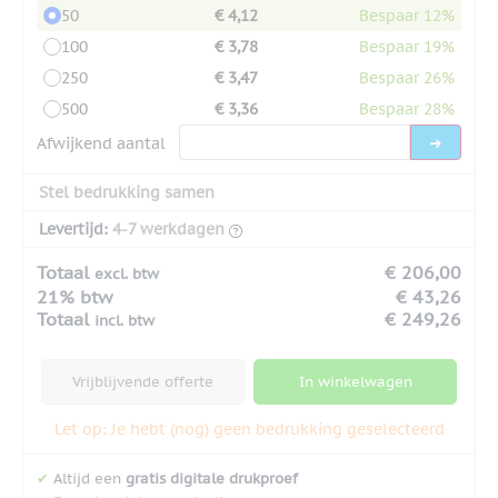
50
€ 4,12
Bespaar 12%
100
€ 3,78
Bespaar 19%
250
€ 3,47
Bespaar 26%
500
€ 3,36
Bespaar 28%
Afwijkend aantal
Stel bedrukking samen
Levertijd:
4-7 werkdagen
Totaal
€ 206,00
excl. btw
21% btw
€ 43,26
Totaal
€ 249,26
incl. btw
Vrijblijvende offerte
In winkelwagen
Let op: Je hebt (nog) geen bedrukking geselecteerd
✔
Altijd een
gratis digitale drukproef