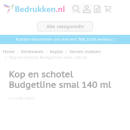
Ga naar de inhoud
View quote, Q
Bekijk wink
Alle categorieën
9,6
( 1654 reviews )
Klanten beoordelen ons met een
Home
/
Drinkwaren
/
Kopjes
/
Senseo mokken
/
Kop en schotel Budgetline smal 140 ml
Kop en schotel
Budgetline smal 140 ml
Art.nr.
WE-100037
Hoofdafbeelding
Klik om afbeelding op volledig scherm te bekijken