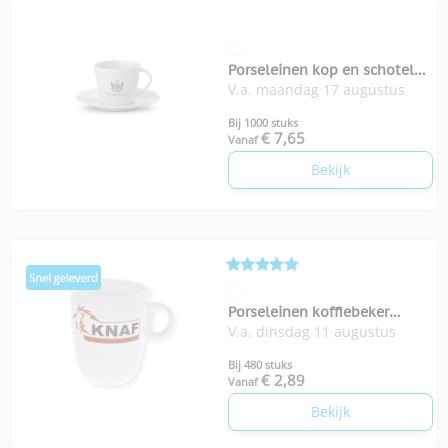
Porseleinen kop en schotel
V.a. maandag 17 augustus
Milano
Bij 1000 stuks
€ 7,65
Vanaf
Bekijk
Porseleinen koffiebeker
V.a. dinsdag 11 augustus
Emanuel
Bij 480 stuks
€ 2,89
Vanaf
Bekijk