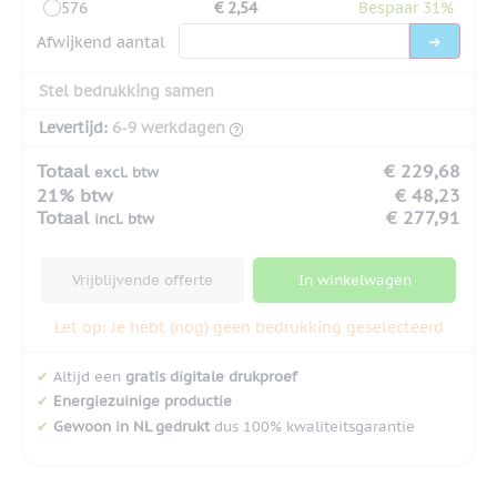
576
€ 2,54
Bespaar 31%
Afwijkend aantal
Stel bedrukking samen
Levertijd:
6-9 werkdagen
Totaal
€ 229,68
excl. btw
21% btw
€ 48,23
Totaal
€ 277,91
incl. btw
Vrijblijvende offerte
In winkelwagen
Let op: Je hebt (nog) geen bedrukking geselecteerd
✔
Altijd een
gratis digitale drukproef
✔
Energiezuinige productie
✔
Gewoon in NL gedrukt
dus 100% kwaliteitsgarantie