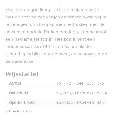
Effectief en goedkoop reclame maken doe je
met dit set van zes kopjes en schotels, die wij in
onze eigen drukkerij kunnen bedrukken met de
gewenste opdruk. Dit kan een logo, een naam of
een (reclame)tekst zijn. Het kopje kent een
inhoudsmaat van 140 ml en is, net als de
schotel, geschikt voor de oven, de vaatwasser en
de magnetron.
Prijsstaffel
Aantal
36
72
144
288
576
Onbedrukt
€3,69
€3,19
€2,99
€2,69
€2,54
Opdruk 1 kleur
€3,04
€2,74
€2,34
€1,90
€1,78
Instelkosten: € 49,95