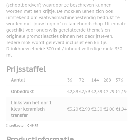
(schoolbordverf) waardoor ze beschreven kunnen
worden met een krijtje. De mokken lenen zich ook
uitstekend om vaatwasmachinebestendig bedrukt te
worden met jouw logo of reclameboodschap. Uitermate
geschikt voor onderwijs gerelateerde thema's en
originele promotieacties binnen het bedrijfsleven.
Iedere mok wordt geleverd inclusief één krijtje.
Drinkhoeveelheid: 300 ml / inhoud volledige mok: 350
ml
Prijsstaffel
Aantal
36
72
144
288
576
Onbedrukt
€2,89
€2,59
€2,39
€2,29
€2,19
Links van het oor 1
kleur keramisch
€3,20
€2,90
€2,50
€2,06
€1,94
transfer
Instelkosten: € 49,95
Productinformatie