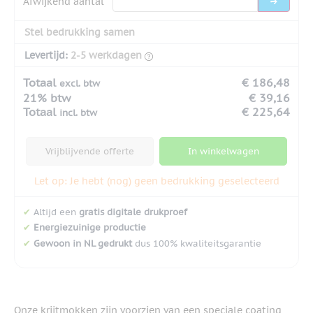
Afwijkend aantal
Stel bedrukking samen
Levertijd:
2-5 werkdagen
Totaal
€ 186,48
excl. btw
21% btw
€ 39,16
Totaal
€ 225,64
incl. btw
Vrijblijvende offerte
In winkelwagen
Let op: Je hebt (nog) geen bedrukking geselecteerd
✔
Altijd een
gratis digitale drukproef
✔
Energiezuinige productie
✔
Gewoon in NL gedrukt
dus 100% kwaliteitsgarantie
Onze krijtmokken zijn voorzien van een speciale coating