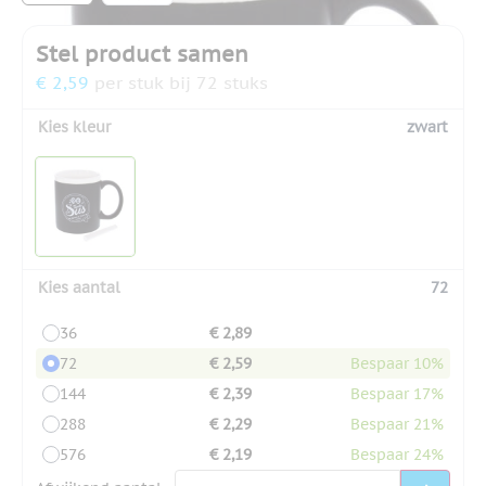
Stel product samen
€ 2,59
per stuk bij 72 stuks
Kies kleur
zwart
Kies aantal
72
36
€ 2,89
72
€ 2,59
Bespaar 10%
144
€ 2,39
Bespaar 17%
288
€ 2,29
Bespaar 21%
576
€ 2,19
Bespaar 24%