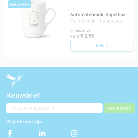
Automatenmok stapelbaar
V.a. dinsdag 11 augustus
Bij 566 stuks
€ 2,65
Vanaf
Bekijk
Nieuwsbrief
E-mailadres
Aanmelden
Volg ons ook op: