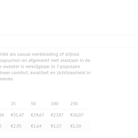
kt als casual werkkleding of stijlvol
 capuchon en afgewerkt met elastaan in de
weater is verkrijgbaar in 7 populaire
eer comfort, kwaliteit en zichtbaarheid in
manier.
25
50
100
250
26
€31,47
€29,67
€27,87
€26,07
6
€2,95
€1,64
€1,57
€1,50