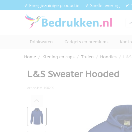
Ga naar de inhoud
✔ Energiezuinige productie
✔ Snelle levering
✔ 
Drinkwaren
Gadgets en premiums
Kanto
Home
/
Kleding en caps
/
Truien
/
Hoodies
/
L&S
L&S Sweater Hooded
Art.nr.
HM-100209
Hoofdafbeelding
Klik om afbeelding op volledig s
View larger image