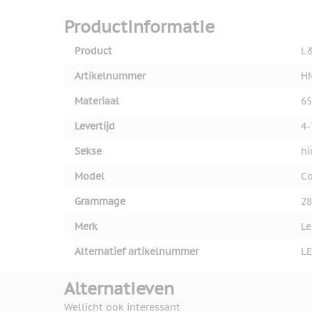
Productinformatie
Product
L
Artikelnummer
H
Materiaal
65
Levertijd
4-
Sekse
h
Model
Co
Grammage
28
Merk
L
Alternatief artikelnummer
L
Alternatieven
Wellicht ook interessant