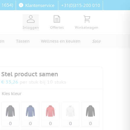
: 1654)
+31(0)315-200 010
Klantenservice
View quote, Quote is empty
Bekijk winkelwagen, Wi
Inloggen
Offertes
Winkelwagen
ren
Tassen
Wellness en keuken
Sale
Stel product samen
€ 33,26
per stuk bij 10 stuks
Kies kleur