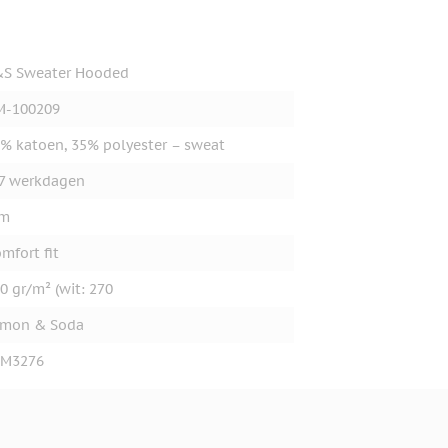
&S Sweater Hooded
M-100209
% katoen, 35% polyester – sweat
7 werkdagen
im
mfort fit
0 gr/m² (wit: 270
emon & Soda
EM3276