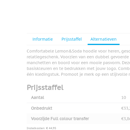
Informatie
Prijsstaffel
Alternatieven
Comfortabele Lemon&Soda hoodie voor heren, geschi
relatiegeschenk. Voorzien van een dubbel gevoerde
manchetten en boord voor een mooie pasvorm. Deze s
basiskleuren en te bedrukken met jouw logo. Combin
één kledingstuk. Promoot je merk op een stijlvolle 
Prijsstaffel
Aantal
10
Onbedrukt
€33,
Voorzijde Full colour transfer
€3,8
Instelkosten: € 44,95