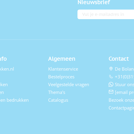
Nieuwsbrief
E-mailadres
nfo
Algemeen
Contact
kken.nl
Klantenservice
De Bolan
Bestelproces
+31(0)31
eken
Veelgestelde vragen
Stuur ons
en
Thema's
[email pr
elen bedrukken
Catalogus
Bezoek onz
Contactpagi