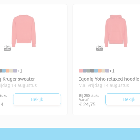
+1
+1
q Kruger sweater
Iqoniq Yoho relaxed hoodie
rijdag 14 augustus
V.a. vrijdag 14 augustus
stuks
Bij 250 stuks
Bekijk
Bekijk
Vanaf
14
€ 24,75