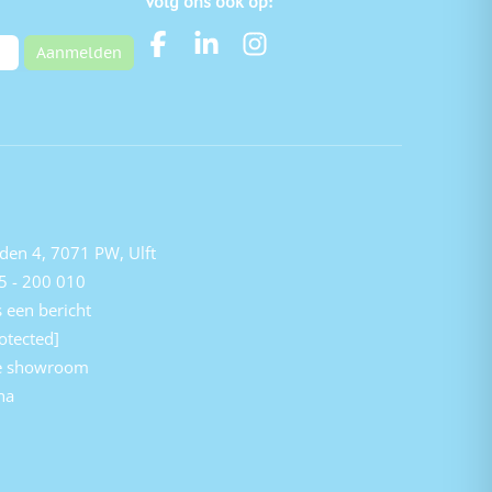
Volg ons ook op:
Aanmelden
den 4, 7071 PW, Ulft
5 - 200 010
 een bericht
otected]
e showroom
na