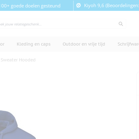
Kiyoh 9,6 (Beoordelingen
100+ goede doelen gesteund
or
Kleding en caps
Outdoor en vrije tijd
Schrijfwa
 Sweater Hooded
cherm te bekijken