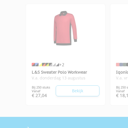
+2
L&S Sweater Polo Workwear
Iqoni
V.a. donderdag 13 augustus
V.a. v
Bij 250 stuks
Bij 250 
Bekijk
Vanaf
Vanaf
€ 27,04
€ 18,