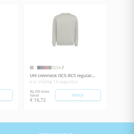
+7
UM crewneck OCS-RCS regular
V.a. vrijdag 14 augustus
unisex
Bij 250 stuks
Bekijk
Vanaf
€ 16,72