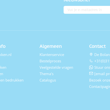
E-mailadres
nfo
Algemeen
Contact
kken.nl
Klantenservice
De Bolan
Bestelproces
+31(0)31
eken
Veelgestelde vragen
Stuur ons
en
Thema's
[email pr
elen bedrukken
Catalogus
Bezoek onz
Contactpagi