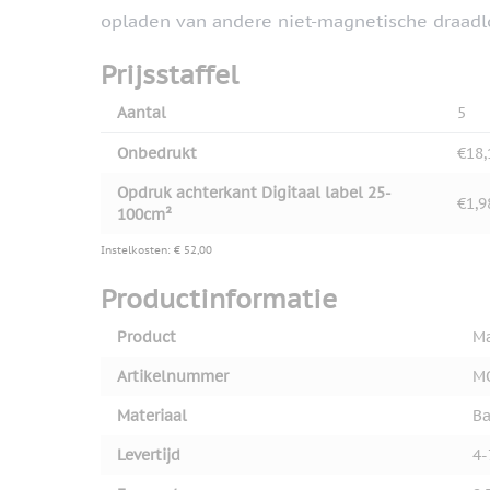
opladen van andere niet-magnetische draadl
Prijsstaffel
Aantal
5
Onbedrukt
€18,
Opdruk achterkant Digitaal label 25-
€1,9
100cm²
Instelkosten: € 52,00
Productinformatie
Product
Ma
Artikelnummer
M
Materiaal
Ba
Levertijd
4-