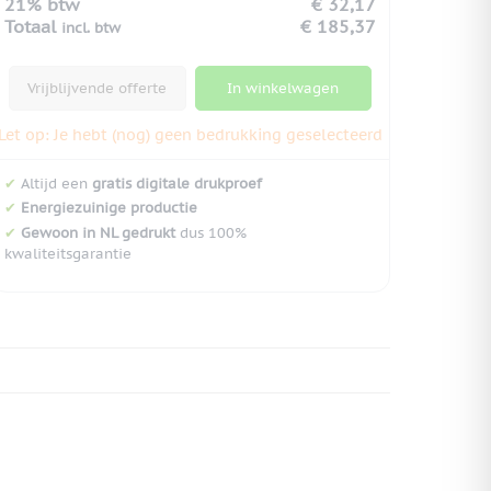
21% btw
€ 32,17
Totaal
€ 185,37
incl. btw
Vrijblijvende offerte
In winkelwagen
Let op: Je hebt (nog) geen bedrukking geselecteerd
✔
Altijd een
gratis digitale drukproef
✔
Energiezuinige productie
✔
Gewoon in NL gedrukt
dus 100%
kwaliteitsgarantie