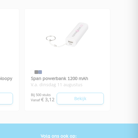
Noopy
Span powerbank 1200 mAh
V.a. dinsdag 11 augustus
Bij 500 stuks
Bekijk
€ 3,12
Vanaf
Volg ons ook op: