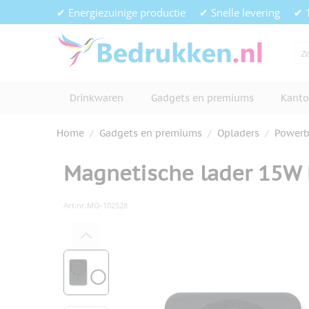
Ga naar de inhoud
✔ Energiezuinige productie
✔ Snelle levering
✔ 
Drinkwaren
Gadgets en premiums
Kanto
Home
/
Gadgets en premiums
/
Opladers
/
Powerb
Magnetische lader 15W 
Art.nr.
MO-102528
Hoofdafbeelding
Klik om afbeelding op volledig s
View larger image