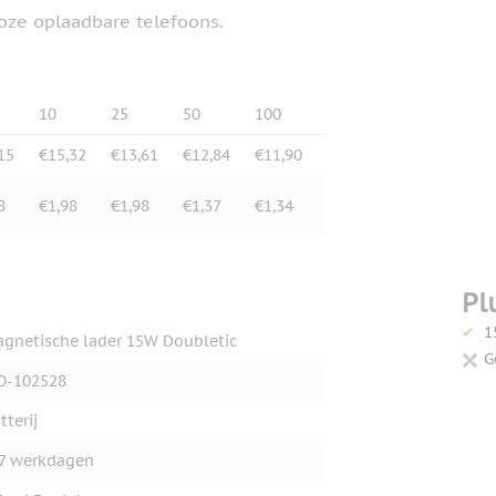
oze oplaadbare telefoons.
10
25
50
100
15
€15,32
€13,61
€12,84
€11,90
8
€1,98
€1,98
€1,37
€1,34
Pl
1
gnetische lader 15W Doubletic
G
O-102528
tterij
7 werkdagen