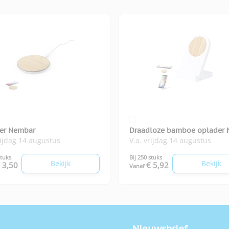
er Nembar
Draadloze bamboe oplader 
rijdag 14 augustus
V.a. vrijdag 14 augustus
stuks
Bij 250 stuks
Bekijk
Bekijk
 3,50
€ 5,92
Vanaf
Nieuwsbrief