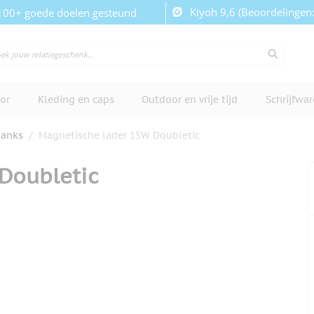
Kiyoh 9,6 (Beoordelingen
100+ goede doelen gesteund
or
Kleding en caps
Outdoor en vrije tijd
Schrijfwa
anks
/
Magnetische lader 15W Doubletic
Doubletic
cherm te bekijken