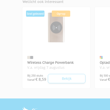
Wellicht ook interessant
Wireless Charge Powerbank
Oplad
V.a. vrijdag 7 augustus
V.a. v
Bij 250 stuks
Bij 500 
Bekijk
€ 8,59
€
Vanaf
Vanaf