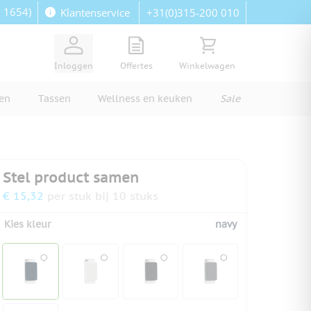
: 1654)
+31(0)315-200 010
Klantenservice
View quote, Quote is empty
Bekijk winkelwagen, Wi
Inloggen
Offertes
Winkelwagen
ren
Tassen
Wellness en keuken
Sale
Stel product samen
€ 15,32
per stuk bij 10 stuks
Kies kleur
navy