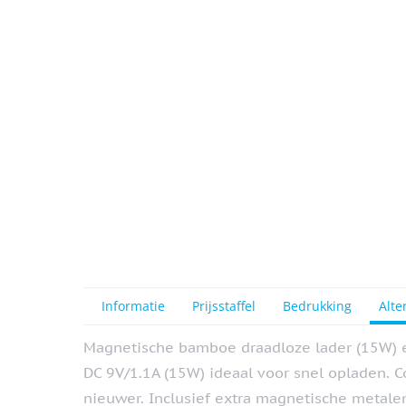
View larger image
Informatie
Prijsstaffel
Bedrukking
Alte
Magnetische bamboe draadloze lader (15W) 
DC 9V/1.1A (15W) ideaal voor snel opladen.
nieuwer. Inclusief extra magnetische metale