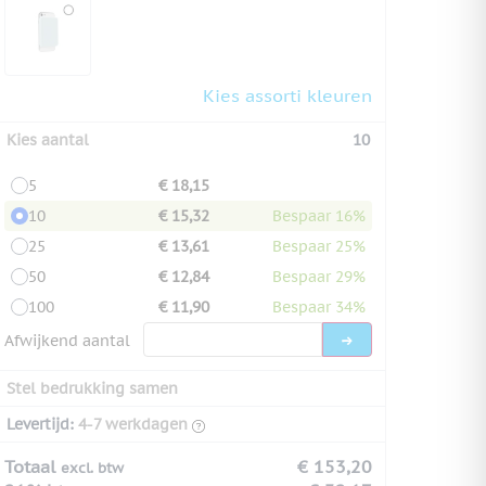
Kies assorti kleuren
Kies aantal
10
5
€ 18,15
10
€ 15,32
Bespaar 16%
25
€ 13,61
Bespaar 25%
50
€ 12,84
Bespaar 29%
100
€ 11,90
Bespaar 34%
Afwijkend aantal
Stel bedrukking samen
Levertijd:
4-7 werkdagen
Totaal
€ 153,20
excl. btw