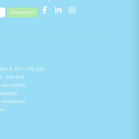
Aanmelden
den 4, 7071 PW, Ulft
5 - 200 010
 een bericht
otected]
e showroom
na