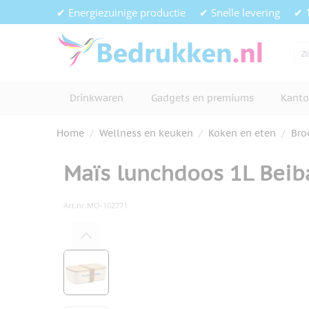
Ga naar de inhoud
✔ Energiezuinige productie
✔ Snelle levering
✔ 
Drinkwaren
Gadgets en premiums
Kanto
Home
/
Wellness en keuken
/
Koken en eten
/
Bro
Maïs lunchdoos 1L Bei
Art.nr.
MO-102771
Hoofdafbeelding
Klik om afbeelding op volledig s
View larger image