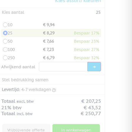
Kies assorti kleuren
Kies aantal
25
10
€ 9,94
25
€ 8,29
Bespaar 17%
50
€ 7,66
Bespaar 23%
100
€ 7,23
Bespaar 27%
250
€ 6,79
Bespaar 32%
Afwijkend aantal
Stel bedrukking samen
Levertijd:
4-7 werkdagen
Totaal
€ 207,25
excl. btw
21% btw
€ 43,52
Totaal
€ 250,77
incl. btw
Vrijblijvende offerte
In winkelwagen