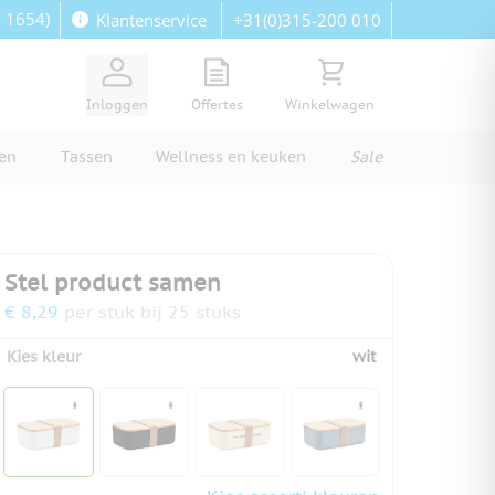
: 1654)
+31(0)315-200 010
Klantenservice
View quote, Quote is empty
Bekijk winkelwagen, Wi
Inloggen
Offertes
Winkelwagen
ren
Tassen
Wellness en keuken
Sale
Stel product samen
€ 8,29
per stuk bij 25 stuks
Kies kleur
wit