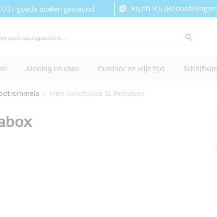
Kiyoh 9,6 (Beoordelingen
100+ goede doelen gesteund
or
Kleding en caps
Outdoor en vrije tijd
Schrijfwa
odtrommels
/
Maïs lunchdoos 1L Beibabox
babox
cherm te bekijken