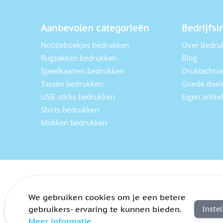
Aanbevolen categorieën
Bedrijfsi
Notitieboekjes bedrukken
Over Bedru
Rugzakken bedrukken
Blog
Speelkaarten bedrukken
Druktechni
Tassen bedrukken
Goede doel
USB sticks bedrukken
Eigen artik
Shirts bedrukken
Mokken bedrukken
We gebruiken cookies om je een betere
gebruikers- ervaring te kunnen bieden.
Inste
Meer informatie
Algemene voorwaarden
Privacy
Sitemap