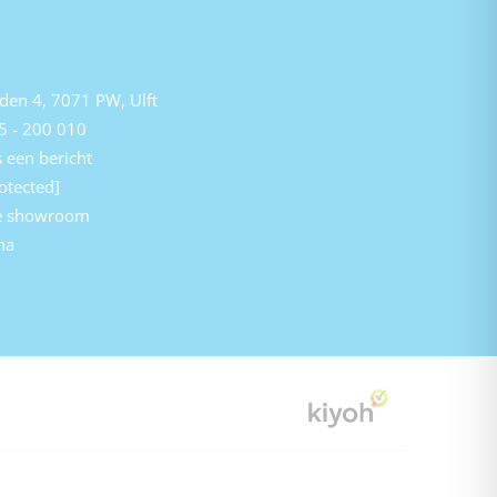
den 4, 7071 PW, Ulft
5 - 200 010
 een bericht
otected]
e showroom
na