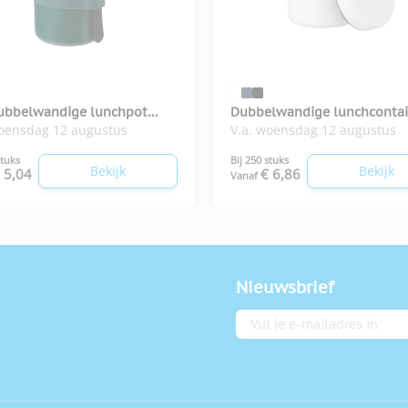
ubbelwandige lunchpot
Dubbelwandige lunchcontai
woensdag 12 augustus
V.a. woensdag 12 augustus
Gosnack
stuks
Bij 250 stuks
Bekijk
Bekijk
 5,04
€ 6,86
Vanaf
Nieuwsbrief
E-mailadres