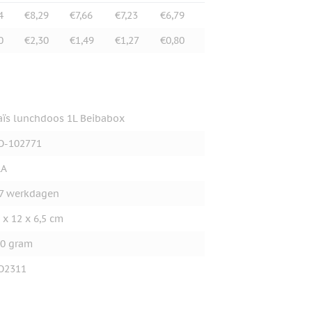
4
€8,29
€7,66
€7,23
€6,79
0
€2,30
€1,49
€1,27
€0,80
ïs lunchdoos 1L Beibabox
O-102771
LA
7 werkdagen
 x 12 x 6,5 cm
0 gram
O2311