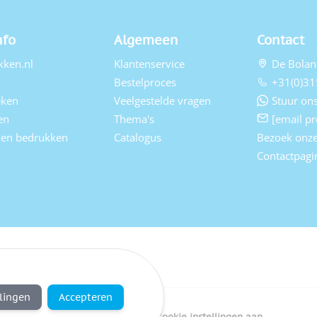
nfo
Algemeen
Contact
kken.nl
Klantenservice
De Bolan
Bestelproces
+31(0)31
eken
Veelgestelde vragen
Stuur ons
en
Thema's
[email pr
elen bedrukken
Catalogus
Bezoek onz
Contactpagi
llingen
Accepteren
Copyright Bedrukken.nl
Pas cookie instellingen aan