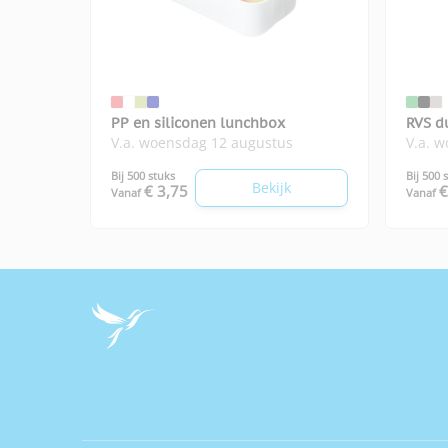
PP en siliconen lunchbox
RVS d
V.a. woensdag 12 augustus
V.a. 
Niko
Bij 500 stuks
Bij 500 
Bekijk
€ 3,75
€
Vanaf
Vanaf