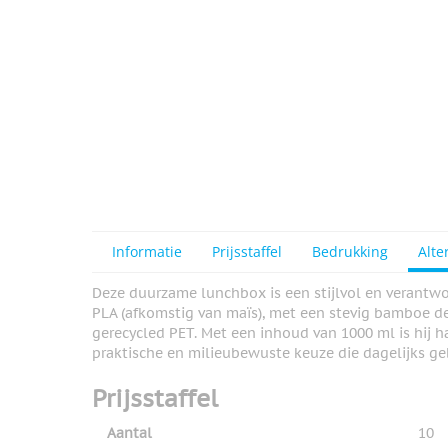
View larger image
View larger image
View larger image
Informatie
Prijsstaffel
Bedrukking
Alte
Deze duurzame lunchbox is een stijlvol en verantw
View larger image
PLA (afkomstig van maïs), met een stevig bamboe de
gerecycled PET. Met een inhoud van 1000 ml is hij 
praktische en milieubewuste keuze die dagelijks ge
Prijsstaffel
Aantal
10