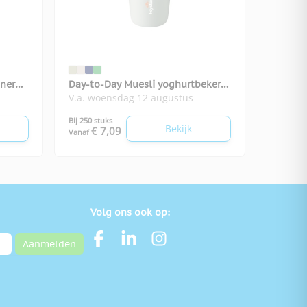
ner
Day-to-Day Muesli yoghurtbeker
V.a. woensdag 12 augustus
400 ml
Bij 250 stuks
Bekijk
€ 7,09
Vanaf
Volg ons ook op:
Aanmelden