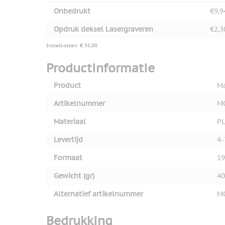
Onbedrukt
€9,9
Opdruk deksel Lasergraveren
€2,3
Instelkosten: € 35,00
Productinformatie
Product
Ma
Artikelnummer
M
Materiaal
P
Levertijd
4-
Formaat
19
Gewicht (gr)
40
Alternatief artikelnummer
M
Bedrukking