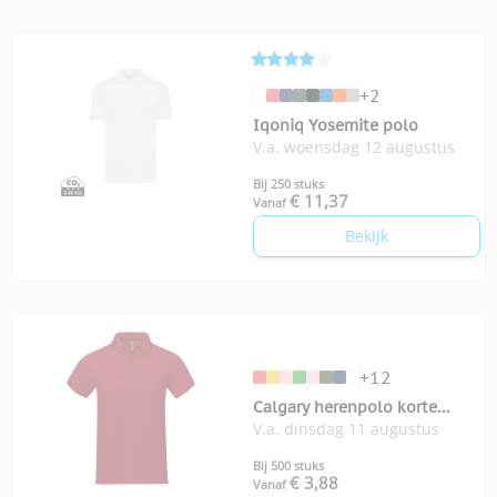
+2
Iqoniq Yosemite polo
V.a. woensdag 12 augustus
Bij 250 stuks
€ 11,37
Vanaf
Bekijk
+12
Calgary herenpolo korte
V.a. dinsdag 11 augustus
mouwen
Bij 500 stuks
€ 3,88
Vanaf