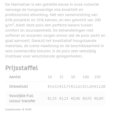
De Manhattan is een geliefde keuze in onze collectie
vanwege de hoogwaardige mix-kwaliteit en
professionele afwerking. Met een samenstelling van
65% polyester en 35% katoen, en een gewicht van 200
g/m², biedt deze polo een perfecte balans tussen
comfort en duurzaamheid. De behandelingen met
softener en enzymen zorgen ervoor dat de polo zacht en
glad aanvoelt. Dankzij het kwalitatief hoogstaande
materiaal, de ruime maatboog en de beschikbaarheid in
vele commerciële kleuren, is de polo zeer veelzijdig
inzetbaar voor verschillende gelegenheden.
Prijsstaffel
Aantal
10
25
50
100
250
Onbedrukt
€14,52
€13,75
€12,61
€11,84
€11,08
Voorzijde Full
€1,35
€1,22
€0,96
€0,93
€0,89
colour transfer
Instelkosten: € 44,95