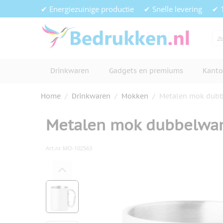
Ga naar de inhoud
✔ Energiezuinige productie
✔ Snelle levering
✔ 
Drinkwaren
Gadgets en premiums
Kanto
Home
/
Drinkwaren
/
Mokken
/
Metalen mok dubb
Metalen mok dubbelwa
Art.nr.
MO-102563
Hoofdafbeelding
Klik om afbeelding op volledig s
View larger image