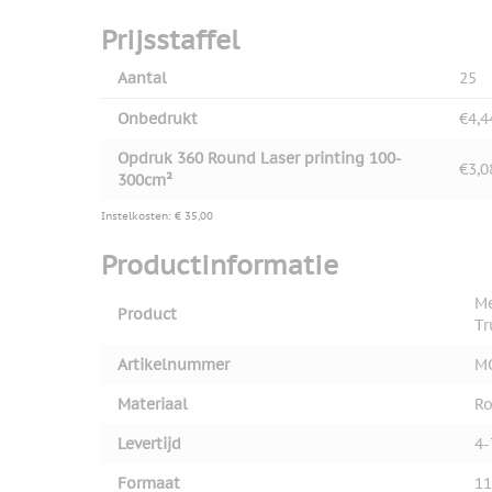
Prijsstaffel
Aantal
25
Onbedrukt
€4,4
Opdruk 360 Round Laser printing 100-
€3,0
300cm²
Instelkosten: € 35,00
Productinformatie
Me
Product
T
Artikelnummer
M
Materiaal
Ro
Levertijd
4-
Formaat
11