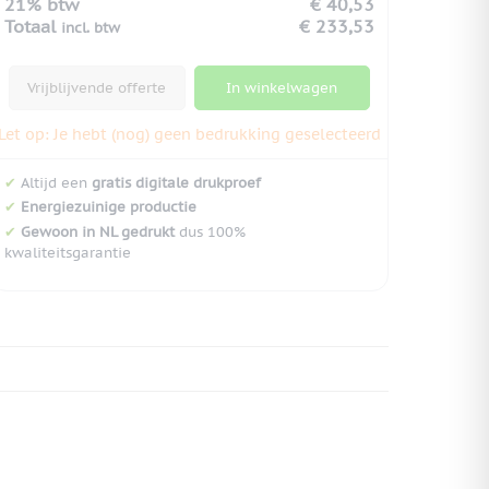
21% btw
€ 40,53
Totaal
€ 233,53
incl. btw
Vrijblijvende offerte
In winkelwagen
Let op: Je hebt (nog) geen bedrukking geselecteerd
✔
Altijd een
gratis digitale drukproef
✔
Energiezuinige productie
✔
Gewoon in NL gedrukt
dus 100%
kwaliteitsgarantie