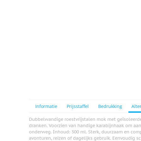
View larger image
View larger image
Informatie
Prijsstaffel
Bedrukking
Alte
Dubbelwandige roestvrijstalen mok met geïsoleerd
dranken. Voorzien van handige karabijnhaak om aan 
onderweg. Inhoud: 300 ml. Sterk, duurzaam en comp
avonturen, reizen of dagelijks gebruik. Eenvoudig s