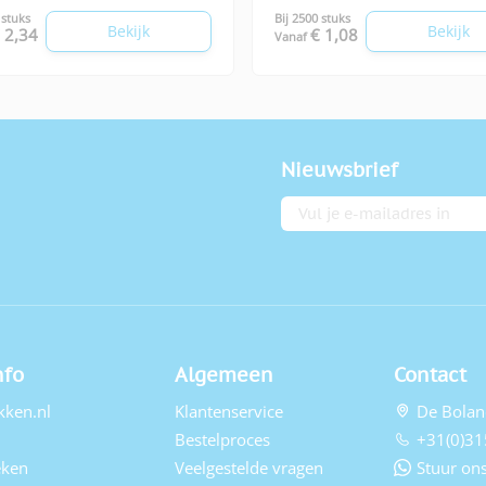
 stuks
Bij 2500 stuks
Bekijk
Bekijk
 2,34
€ 1,08
Vanaf
Nieuwsbrief
E-mailadres
nfo
Algemeen
Contact
kken.nl
Klantenservice
De Bolan
Bestelproces
+31(0)31
eken
Veelgestelde vragen
Stuur ons