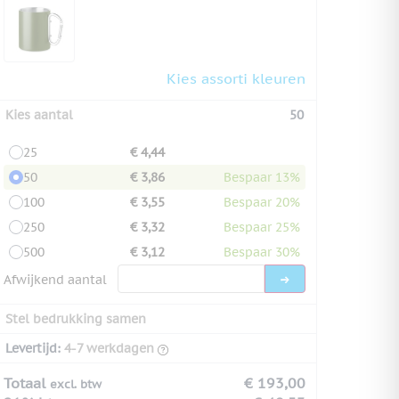
Kies assorti kleuren
Kies aantal
50
25
€ 4,44
50
€ 3,86
Bespaar 13%
100
€ 3,55
Bespaar 20%
250
€ 3,32
Bespaar 25%
500
€ 3,12
Bespaar 30%
Afwijkend aantal
Stel bedrukking samen
Levertijd:
4-7 werkdagen
Totaal
€ 193,00
excl. btw