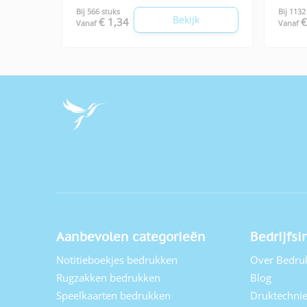
Bij 566 stuks
Bij 1132
Bekijk
€ 1,34
€
Vanaf
Vanaf
Aanbevolen categorieën
Bedrijfsi
Notitieboekjes bedrukken
Over Bedru
Rugzakken bedrukken
Blog
Speelkaarten bedrukken
Druktechni