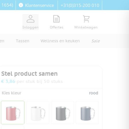
: 1654)
+31(0)315-200 010
Klantenservice
View quote, Quote is empty
Bekijk winkelwagen, Wi
Inloggen
Offertes
Winkelwagen
ren
Tassen
Wellness en keuken
Sale
Stel product samen
€ 3,86
per stuk bij 50 stuks
Kies kleur
rood