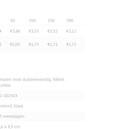
50
100
250
500
4
€3,86
€3,55
€3,32
€3,12
8
€2,03
€1,75
€1,72
€1,72
talen mok dubbelwandig 300ml
rumba
O-102563
estvrij Staal
7 werkdagen
,6 x 8,9 cm