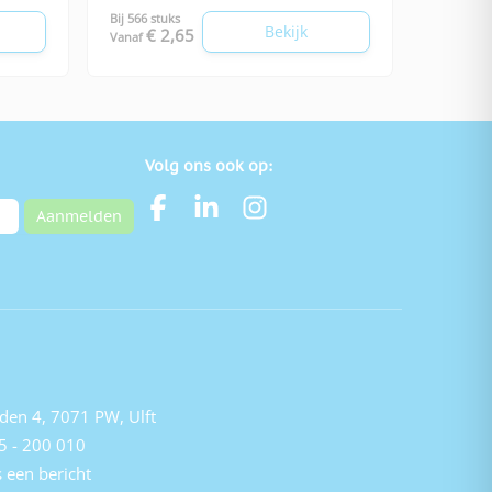
Bij 566 stuks
Bekijk
€ 2,65
Vanaf
Volg ons ook op:
Aanmelden
den 4, 7071 PW, Ulft
5 - 200 010
 een bericht