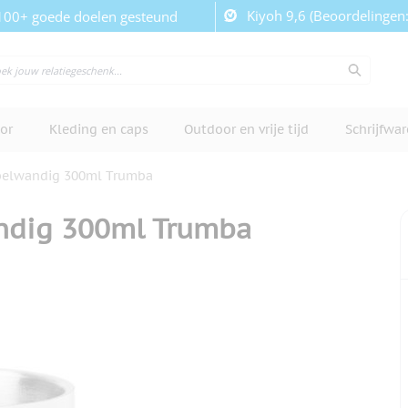
Kiyoh 9,6 (Beoordelingen
100+ goede doelen gesteund
or
Kleding en caps
Outdoor en vrije tijd
Schrijfwa
elwandig 300ml Trumba
ndig 300ml Trumba
cherm te bekijken