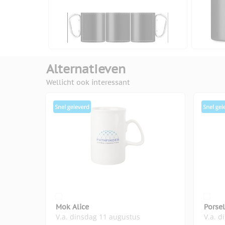
Alternatieven
Wellicht ook interessant
Mok Alice
Porse
V.a. dinsdag 11 augustus
V.a. d