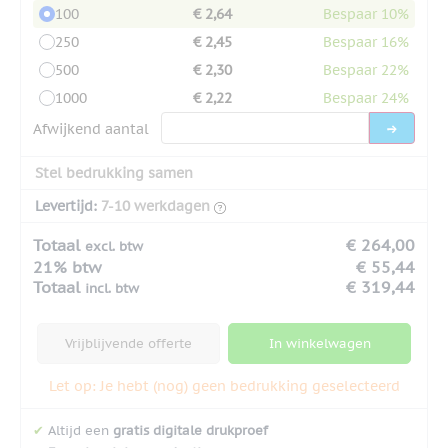
100
€ 2,64
Bespaar 10%
250
€ 2,45
Bespaar 16%
500
€ 2,30
Bespaar 22%
1000
€ 2,22
Bespaar 24%
Afwijkend aantal
Stel bedrukking samen
Levertijd:
7-10 werkdagen
Totaal
€ 264,00
excl. btw
21% btw
€ 55,44
Totaal
€ 319,44
incl. btw
Vrijblijvende offerte
In winkelwagen
Let op: Je hebt (nog) geen bedrukking geselecteerd
✔
Altijd een
gratis digitale drukproef