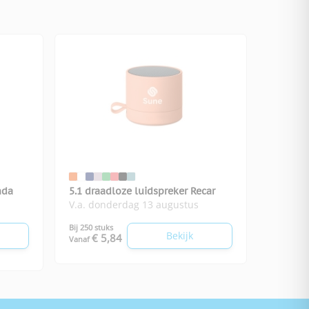
nda
5.1 draadloze luidspreker Recar
V.a. donderdag 13 augustus
Bij 250 stuks
Bekijk
€ 5,84
Vanaf