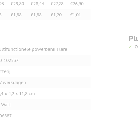
93
€29,80
€28,44
€27,28
€26,90
8
€1,88
€1,88
€1,20
€1,01
Pl
O
ltifunctionele powerbank Flare
O-102537
tterij
7 werkdagen
,4 x 4,2 x 11,8 cm
 Watt
O6887