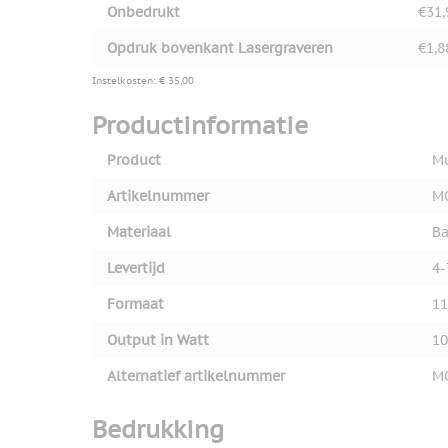
Onbedrukt
€31,
Opdruk bovenkant Lasergraveren
€1,8
Instelkosten: € 35,00
Productinformatie
Product
Mu
Artikelnummer
M
Materiaal
Ba
Levertijd
4-
Formaat
11
Output in Watt
10
Alternatief artikelnummer
M
Bedrukking