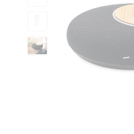
View larger image
View larger image