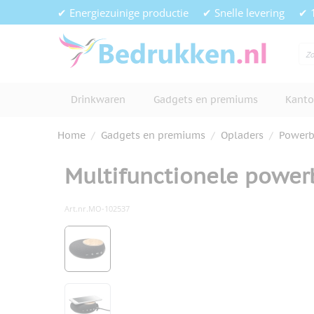
Ga naar de inhoud
✔ Energiezuinige productie
✔ Snelle levering
✔ 
Drinkwaren
Gadgets en premiums
Kanto
Home
/
Gadgets en premiums
/
Opladers
/
Powerb
Multifunctionele power
Art.nr.
MO-102537
Hoofdafbeelding
Klik om afbeelding op volledig s
View larger image
View larger image