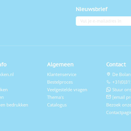
Nieuwsbrief
E-mailadres
nfo
Algemeen
Contact
kken.nl
Klantenservice
De Bolan
Bestelproces
+31(0)31
eken
Veelgestelde vragen
Stuur ons
en
Thema's
[email pr
elen bedrukken
Catalogus
Bezoek onz
Contactpagi