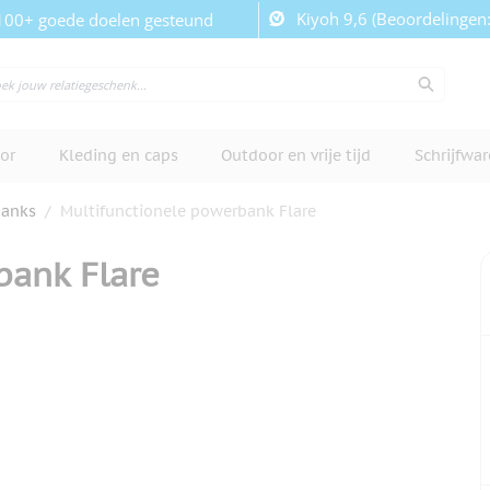
Kiyoh 9,6 (Beoordelingen
100+ goede doelen gesteund
or
Kleding en caps
Outdoor en vrije tijd
Schrijfwa
anks
/
Multifunctionele powerbank Flare
bank Flare
cherm te bekijken