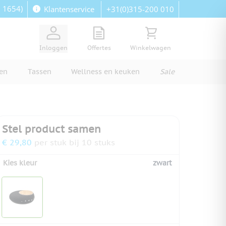
: 1654)
+31(0)315-200 010
Klantenservice
View quote, Quote is empty
Bekijk winkelwagen, Wi
Inloggen
Offertes
Winkelwagen
ren
Tassen
Wellness en keuken
Sale
Stel product samen
€ 29,80
per stuk bij 10 stuks
Kies kleur
zwart