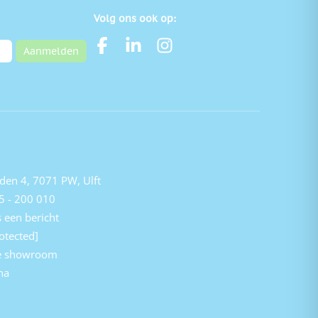
Volg ons ook op:
Aanmelden
den 4, 7071 PW, Ulft
5 - 200 010
 een bericht
otected]
e showroom
na