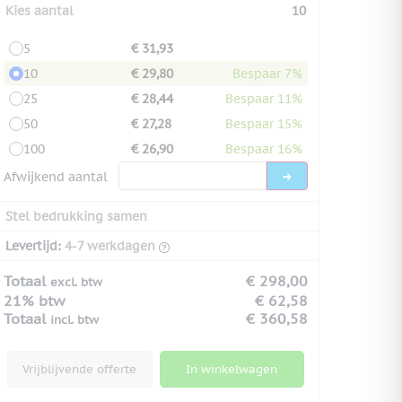
Kies aantal
10
5
€ 31,93
10
€ 29,80
Bespaar 7%
25
€ 28,44
Bespaar 11%
50
€ 27,28
Bespaar 15%
100
€ 26,90
Bespaar 16%
Afwijkend aantal
Stel bedrukking samen
Levertijd:
4-7 werkdagen
Totaal
€ 298,00
excl. btw
21% btw
€ 62,58
Totaal
€ 360,58
incl. btw
Vrijblijvende offerte
In winkelwagen