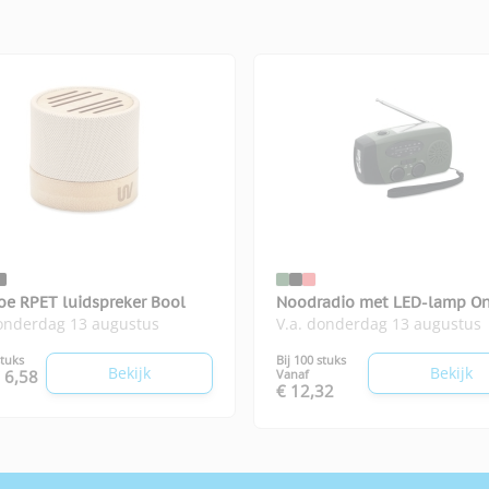
e RPET luidspreker Bool
Noodradio met LED-lamp O
donderdag 13 augustus
V.a. donderdag 13 augustus
stuks
Bij 100 stuks
Bekijk
Bekijk
 6,58
Vanaf
€ 12,32