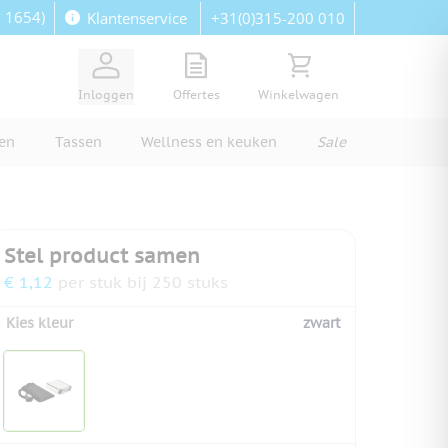
: 1654)
+31(0)315-200 010
Klantenservice
View quote, Quote is empty
Bekijk winkelwagen, Wi
Inloggen
Offertes
Winkelwagen
ren
Tassen
Wellness en keuken
Sale
Stel product samen
€ 1,12
per stuk bij 250 stuks
Kies kleur
zwart