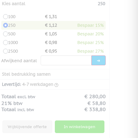
Kies aantal
250
100
€ 1,31
250
€ 1,12
Bespaar 15%
500
€ 1,05
Bespaar 20%
1000
€ 0,98
Bespaar 25%
2500
€ 0,95
Bespaar 27%
Afwijkend aantal
Stel bedrukking samen
Levertijd:
4-7 werkdagen
Totaal
€ 280,00
excl. btw
21% btw
€ 58,80
Totaal
€ 338,80
incl. btw
Vrijblijvende offerte
In winkelwagen