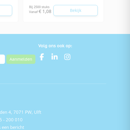
Bij 2500 stuks
Bekijk
€ 1,08
Vanaf
Volg ons ook op:
Aanmelden
den 4, 7071 PW, Ulft
5 - 200 010
 een bericht