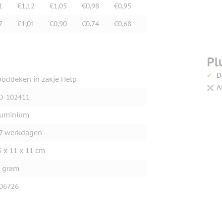
1
€1,12
€1,05
€0,98
€0,95
7
€1,01
€0,90
€0,74
€0,68
Pl
D
oddeken in zakje Help
A
O-102411
luminium
7 werkdagen
5 x 11 x 11 cm
 gram
O6726