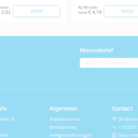
 stuks
Bij 500 stuks
Bekijk
Bekijk
 2,02
€ 4,18
Vanaf
Nieuwsbrief
E-mailadres
nfo
Algemeen
Contact
kken.nl
Klantenservice
De Bolan
Bestelproces
+31(0)31
eken
Veelgestelde vragen
Stuur ons