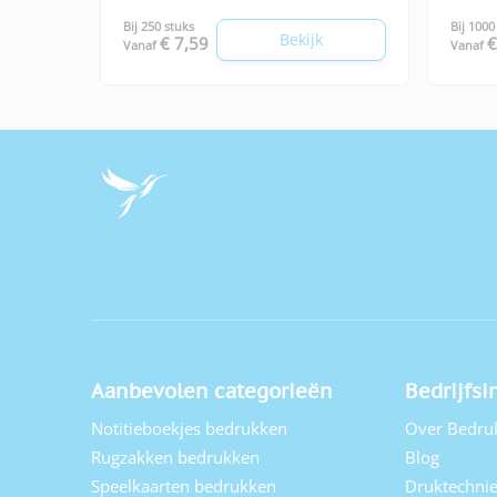
Bij 250 stuks
Bij 1000
Bekijk
€ 7,59
€
Vanaf
Vanaf
Aanbevolen categorieën
Bedrijfsi
Notitieboekjes bedrukken
Over Bedru
Rugzakken bedrukken
Blog
Speelkaarten bedrukken
Druktechni