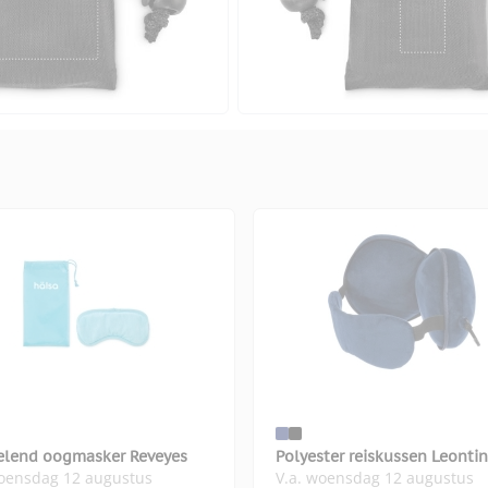
elend oogmasker Reveyes
Polyester reiskussen Leonti
woensdag 12 augustus
V.a. woensdag 12 augustus