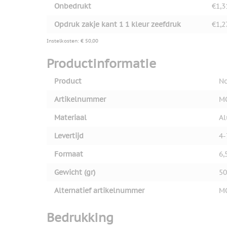
Onbedrukt
€1,3
Opdruk zakje kant 1 1 kleur zeefdruk
€1,2
Instelkosten: € 50,00
Productinformatie
Product
No
Artikelnummer
M
Materiaal
A
Levertijd
4-
Formaat
6,
Gewicht (gr)
50
Alternatief artikelnummer
M
Bedrukking