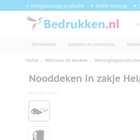
Ga naar de inhoud
✔ Energiezuinige productie
✔ Snelle levering
✔ 
Drinkwaren
Gadgets en premiums
Kanto
Home
/
Wellness en keuken
/
Verzorgingsproducte
Nooddeken in zakje Hel
Art.nr.
MO-102411
Hoofdafbeelding
Klik om afbeelding op volledig s
View larger image
View larger image