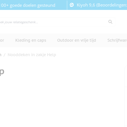
Kiyoh 9,6 (Beoordelingen
100+ goede doelen gesteund
or
Kleding en caps
Outdoor en vrije tijd
Schrijfwa
n
/
Nooddeken in zakje Help
p
cherm te bekijken