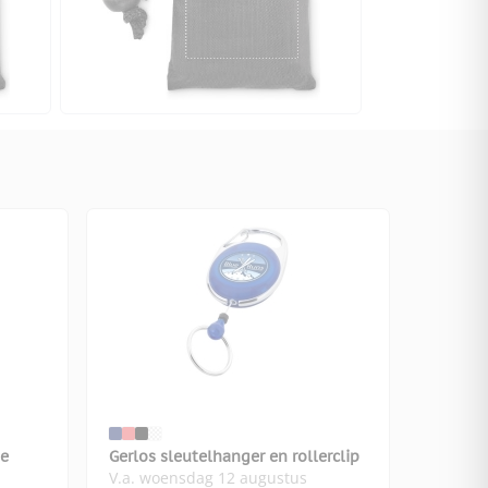
ne
Gerlos sleutelhanger en rollerclip
V.a. woensdag 12 augustus