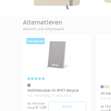
Alternatieven
Wellicht ook interessant
Notitieboekje A5 RPET Recycle
A5 ha
V.a. maandag 10 augustus
V.a. 
Spect
Bij 1000 stuks
Bekijk
Bij 1000
€ 1,69
Vanaf
€
Vanaf