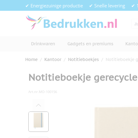
Ga naar de inhoud
✔ Energiezuinige productie
✔ Snelle levering
✔ 
Drinkwaren
Gadgets en premiums
Kanto
Home
/
Kantoor
/
Notitieboekjes
/
Notitieboekje 
Notitieboekje gerecycl
Art.nr.
MO-100156
Hoofdafbeelding
Klik om afbeelding op volledig s
View larger image