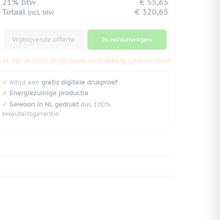
21% btw
€ 55,65
Totaal
€ 320,65
incl. btw
Vrijblijvende offerte
In winkelwagen
Let op: Je hebt (nog) geen bedrukking geselecteerd
✔
Altijd een
gratis digitale drukproef
✔
Energiezuinige productie
✔
Gewoon in NL gedrukt
dus 100%
kwaliteitsgarantie