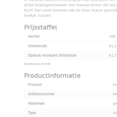
altijd relatiegeschenken met kleuraccenten die teru
KLM? Dan weet iedereen dat de kleur blauw gebruik
boekje. Succes!
Prijsstaffel
Aantal
100
Onbedrukt
€1,2
Opdruk voorkant Blinddruk
€1,7
Instelkosten: € 67,00
Productinformatie
Product
No
Artikelnummer
M
Materiaal
ge
Type
A