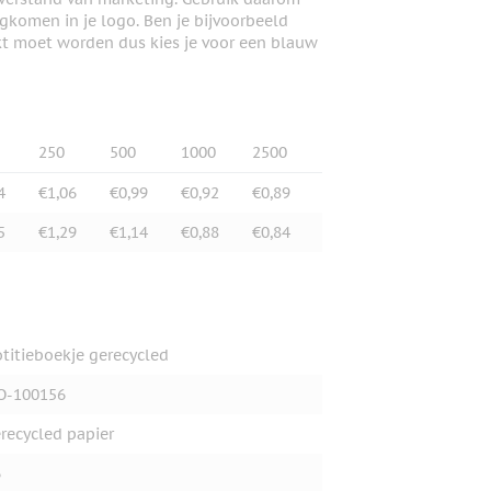
gkomen in je logo. Ben je bijvoorbeeld
t moet worden dus kies je voor een blauw
250
500
1000
2500
4
€1,06
€0,99
€0,92
€0,89
5
€1,29
€1,14
€0,88
€0,84
titieboekje gerecycled
O-100156
recycled papier
6