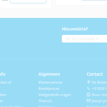
Nieuwsbrief
E-mailadres
nfo
Algemeen
Contact
kken.nl
Klantenservice
De Bolan
Bestelproces
+31(0)31
eken
Veelgestelde vragen
Stuur ons
en
Thema's
[email pr
elen bedrukken
Catalogus
Bezoek onz