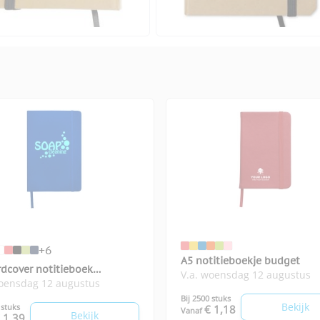
+6
A5 notitieboekje budget
rdcover notitieboek
V.a. woensdag 12 augustus
woensdag 12 augustus
rum
Bij 2500 stuks
Bekijk
 stuks
€ 1,18
Vanaf
Bekijk
 1,39