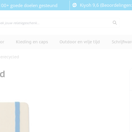
Kiyoh 9,6 (Beoordelingen
100+ goede doelen gesteund
or
Kleding en caps
Outdoor en vrije tijd
Schrijfwa
gerecycled
ed
cherm te bekijken