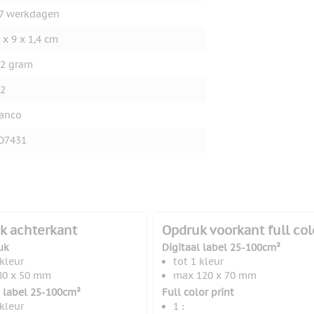
7 werkdagen
 x 9 x 1,4 cm
2 gram
2
anco
O7431
k achterkant
Opdruk voorkant full col
uk
Digitaal label 25-100cm²
 kleur
tot 1 kleur
80 x 50 mm
max 120 x 70 mm
l label 25-100cm²
Full color print
 kleur
1 :