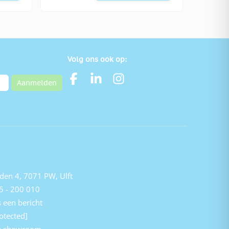
Volg ons ook op:
Aanmelden
den 4, 7071 PW, Ulft
5 - 200 010
 een bericht
otected]
e showroom