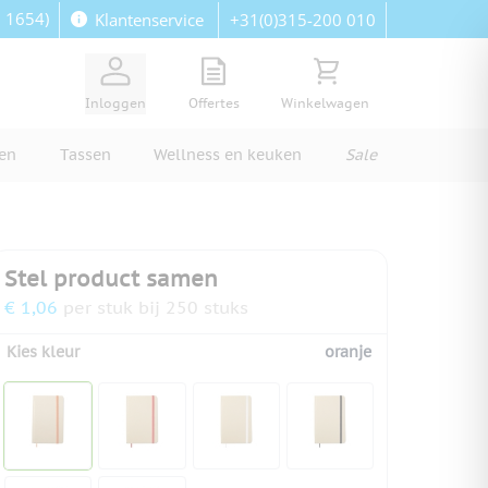
: 1654)
+31(0)315-200 010
Klantenservice
View quote, Quote is empty
Bekijk winkelwagen, Wi
Inloggen
Offertes
Winkelwagen
ren
Tassen
Wellness en keuken
Sale
Stel product samen
€ 1,06
per stuk bij 250 stuks
Kies kleur
oranje