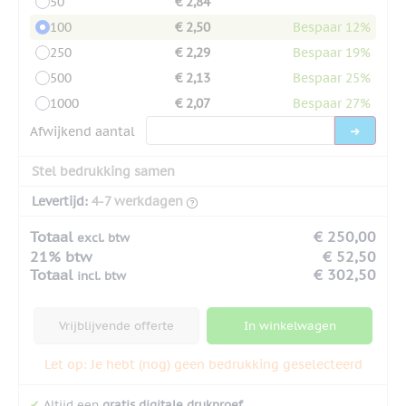
50
€ 2,84
100
€ 2,50
Bespaar 12%
250
€ 2,29
Bespaar 19%
500
€ 2,13
Bespaar 25%
1000
€ 2,07
Bespaar 27%
Afwijkend aantal
Stel bedrukking samen
Levertijd:
4-7 werkdagen
Totaal
€ 250,00
excl. btw
21% btw
€ 52,50
Totaal
€ 302,50
incl. btw
Vrijblijvende offerte
In winkelwagen
Let op: Je hebt (nog) geen bedrukking geselecteerd
✔
Altijd een
gratis digitale drukproef