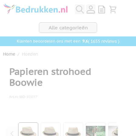
Ga naar de inhoud
View quote, Q
Bekijk wink
Alle categorieën
9,6
( 1655 reviews )
Klanten beoordelen ons met een
Home
/
Hoeden
Papieren strohoed
Boowie
Art.nr.
MO-103117
Hoofdafbeelding
Klik om afbeelding op volledig scherm te bekijken
View larger image
View larger image
View larger image
View larger ima
View la