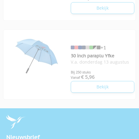
Bekijk
+1
30 inch paraplu Yfke
V.a. donderdag 13 augustus
Bij 250 stuks
€ 5,96
Vanaf
Bekijk
Nieuwsbrief