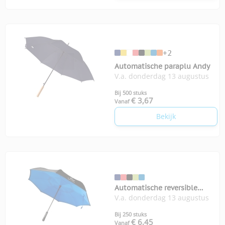
+2
Automatische paraplu Andy
V.a. donderdag 13 augustus
Bij 500 stuks
€ 3,67
Vanaf
Bekijk
Automatische reversible
V.a. donderdag 13 augustus
paraplu Constance
Bij 250 stuks
€ 6,45
Vanaf