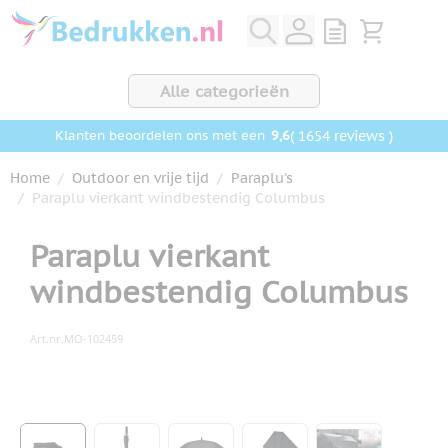
Ga naar de inhoud
View quote, Q
Bekijk wink
Alle categorieën
9,6
( 1654 reviews )
Klanten beoordelen ons met een
Home
/
Outdoor en vrije tijd
/
Paraplu's
/
Paraplu vierkant windbestendig Columbus
Paraplu vierkant
windbestendig Columbus
Art.nr.
MO-102459
Hoofdafbeelding
Klik om afbeelding op volledig scherm te bekijken
View larger image
View larger image
View larger image
View larger image
View larger