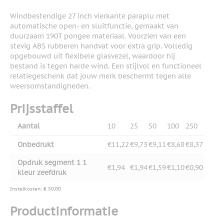
Windbestendige 27 inch vierkante paraplu met
automatische open- en sluitfunctie, gemaakt van
duurzaam 190T pongee materiaal. Voorzien van een
stevig ABS rubberen handvat voor extra grip. Volledig
opgebouwd uit flexibele glasvezel, waardoor hij
bestand is tegen harde wind. Een stijlvol en functioneel
relatiegeschenk dat jouw merk beschermt tegen alle
weersomstandigheden.
Prijsstaffel
Aantal
10
25
50
100
250
Onbedrukt
€11,22
€9,73
€9,11
€8,68
€8,37
Opdruk segment 1 1
€1,94
€1,94
€1,59
€1,10
€0,90
kleur zeefdruk
Instelkosten: € 50,00
Productinformatie