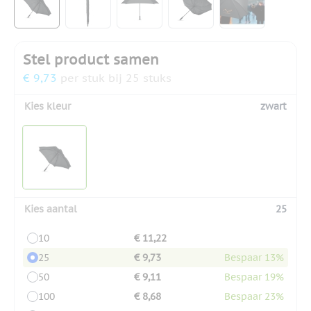
Stel product samen
€ 9,73
per stuk bij 25 stuks
Kies kleur
zwart
Kies aantal
25
10
€ 11,22
25
€ 9,73
Bespaar 13%
50
€ 9,11
Bespaar 19%
100
€ 8,68
Bespaar 23%