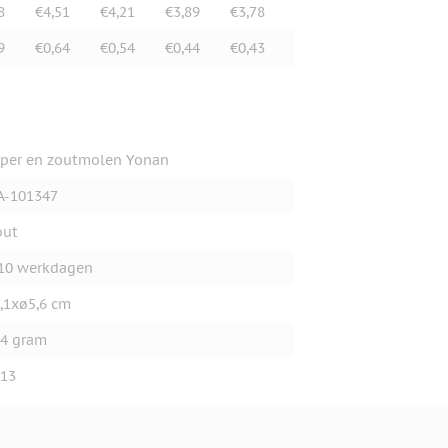
8
€4,51
€4,21
€3,89
€3,78
9
€0,64
€0,54
€0,44
€0,43
per en zoutmolen Yonan
A-101347
out
10 werkdagen
,1xø5,6 cm
4 gram
13