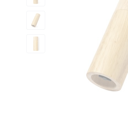
View larger image
View larger image