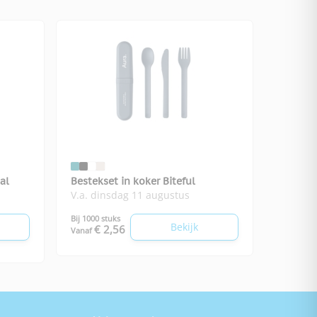
al
Bestekset in koker Biteful
V.a. dinsdag 11 augustus
Bij 1000 stuks
Bekijk
€ 2,56
Vanaf