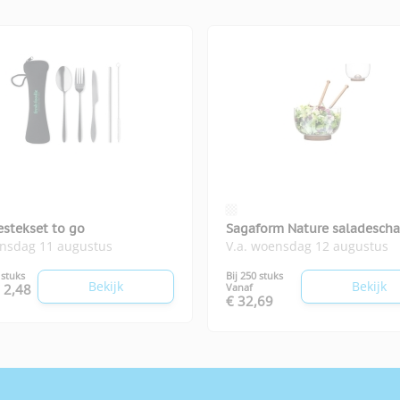
estekset to go
Sagaform Nature saladescha
insdag 11 augustus
V.a. woensdag 12 augustus
 stuks
Bij 250 stuks
Bekijk
Bekijk
 2,48
Vanaf
€ 32,69