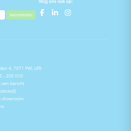
Volg ons ook op:
Aanmelden
den 4, 7071 PW, Ulft
5 - 200 010
 een bericht
otected]
e showroom
na