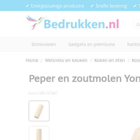
Ga naar de inhoud
✔ Energiezuinige productie
✔ Snelle levering
✔ 
Drinkwaren
Gadgets en premiums
Kanto
Home
/
Wellness en keuken
/
Koken en eten
/
Koo
Peper en zoutmolen Yo
Art.nr.
MA-101347
Hoofdafbeelding
Klik om afbeelding op volledig s
View larger image
View larger image