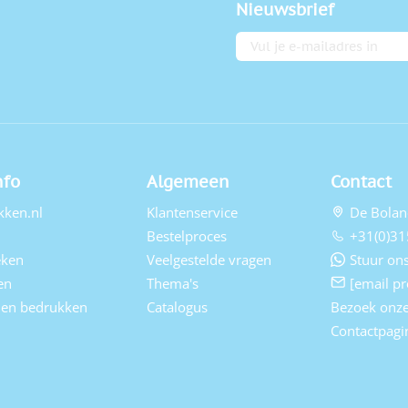
Nieuwsbrief
E-mailadres
nfo
Algemeen
Contact
kken.nl
Klantenservice
De Bolan
Bestelproces
+31(0)31
eken
Veelgestelde vragen
Stuur ons
en
Thema's
[email pr
elen bedrukken
Catalogus
Bezoek onz
Contactpagi