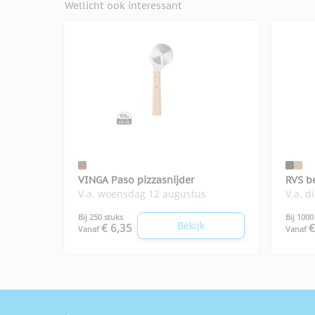
Wellicht ook interessant
VINGA Paso pizzasnijder
RVS b
V.a. woensdag 12 augustus
V.a. d
Bij 250 stuks
Bij 1000
Bekijk
€ 6,35
€
Vanaf
Vanaf