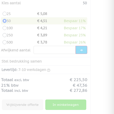
Kies aantal
50
25
€ 5,08
50
€ 4,51
Bespaar 11%
100
€ 4,21
Bespaar 17%
250
€ 3,89
Bespaar 23%
500
€ 3,78
Bespaar 26%
Afwijkend aantal
Stel bedrukking samen
Levertijd:
7-10 werkdagen
Totaal
€ 225,50
excl. btw
21% btw
€ 47,36
Totaal
€ 272,86
incl. btw
Vrijblijvende offerte
In winkelwagen