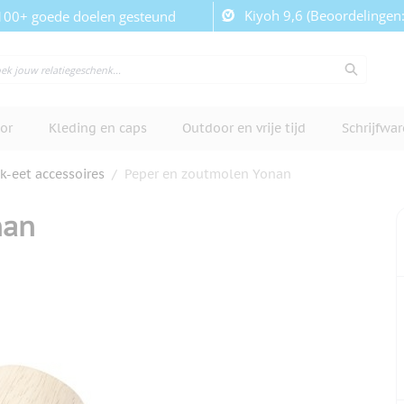
Kiyoh 9,6 (Beoordelingen
100+ goede doelen gesteund
or
Kleding en caps
Outdoor en vrije tijd
Schrijfwa
k-eet accessoires
/
Peper en zoutmolen Yonan
nan
cherm te bekijken