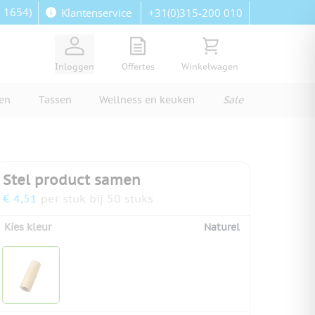
: 1654)
+31(0)315-200 010
Klantenservice
View quote, Quote is empty
Bekijk winkelwagen, Wi
Inloggen
Offertes
Winkelwagen
ren
Tassen
Wellness en keuken
Sale
Stel product samen
€ 4,51
per stuk bij 50 stuks
Kies kleur
Naturel