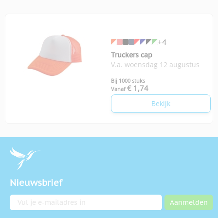
+4
Truckers cap
V.a. woensdag 12 augustus
Bij 1000 stuks
€ 1,74
Vanaf
Bekijk
Nieuwsbrief
E-mailadres
Aanmelden