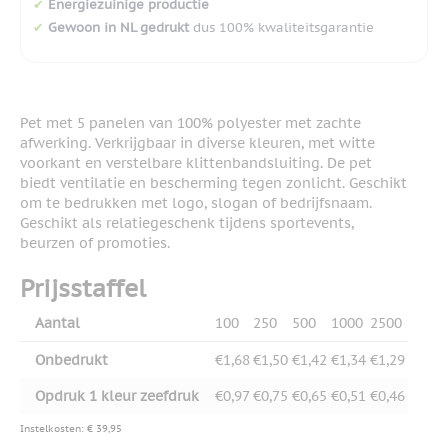
✔
Energiezuinige productie
✔
Gewoon in NL gedrukt
dus 100% kwaliteitsgarantie
Pet met 5 panelen van 100% polyester met zachte
afwerking. Verkrijgbaar in diverse kleuren, met witte
voorkant en verstelbare klittenbandsluiting. De pet
biedt ventilatie en bescherming tegen zonlicht. Geschikt
om te bedrukken met logo, slogan of bedrijfsnaam.
Geschikt als relatiegeschenk tijdens sportevents,
beurzen of promoties.
Prijsstaffel
Aantal
100
250
500
1000
2500
Onbedrukt
€1,68
€1,50
€1,42
€1,34
€1,29
Opdruk 1 kleur zeefdruk
€0,97
€0,75
€0,65
€0,51
€0,46
Instelkosten: € 39,95