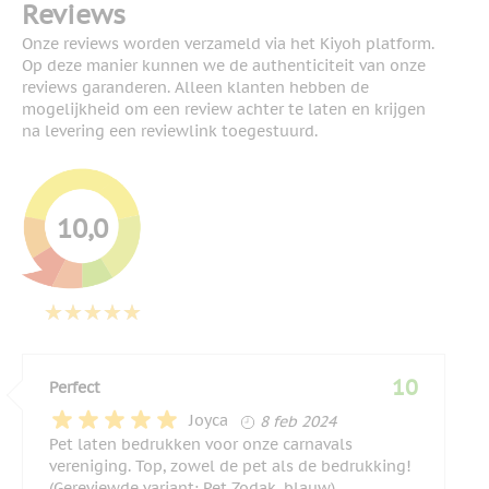
Reviews
Onze reviews worden verzameld via het Kiyoh platform.
Op deze manier kunnen we de authenticiteit van onze
reviews garanderen. Alleen klanten hebben de
mogelijkheid om een review achter te laten en krijgen
na levering een reviewlink toegestuurd.
10,0
10
Perfect
8 februari 2024
Joyca
8 feb 2024
Pet laten bedrukken voor onze carnavals
vereniging. Top, zowel de pet als de bedrukking!
(Gereviewde variant: Pet Zodak, blauw)