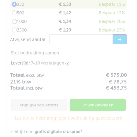
250
€ 1,50
Bespaar 11%
500
€ 1,42
Bespaar 15%
1000
€ 1,34
Bespaar 20%
2500
€ 1,29
Bespaar 23%
Afwijkend aantal
Stel bedrukking samen
Levertijd:
7-10 werkdagen
Totaal
€ 375,00
excl. btw
21% btw
€ 78,75
Totaal
€ 453,75
incl. btw
Vrijblijvende offerte
In winkelwagen
Let op: Je hebt (nog) geen bedrukking geselecteerd
✔
Altijd een
gratis digitale drukproef