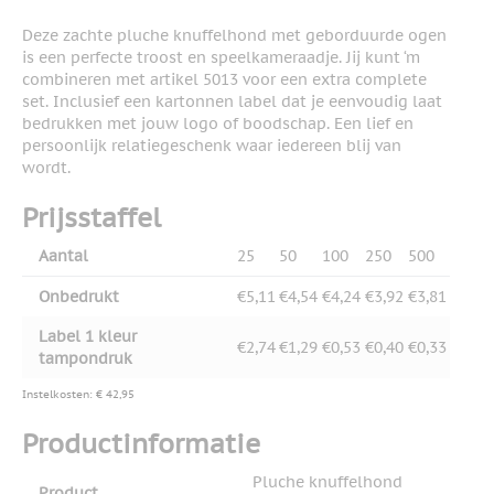
Deze zachte pluche knuffelhond met geborduurde ogen
is een perfecte troost en speelkameraadje. Jij kunt ‘m
combineren met artikel 5013 voor een extra complete
set. Inclusief een kartonnen label dat je eenvoudig laat
bedrukken met jouw logo of boodschap. Een lief en
persoonlijk relatiegeschenk waar iedereen blij van
wordt.
Prijsstaffel
Aantal
25
50
100
250
500
Onbedrukt
€5,11
€4,54
€4,24
€3,92
€3,81
Label 1 kleur
€2,74
€1,29
€0,53
€0,40
€0,33
tampondruk
Instelkosten: € 42,95
Productinformatie
Pluche knuffelhond
Product