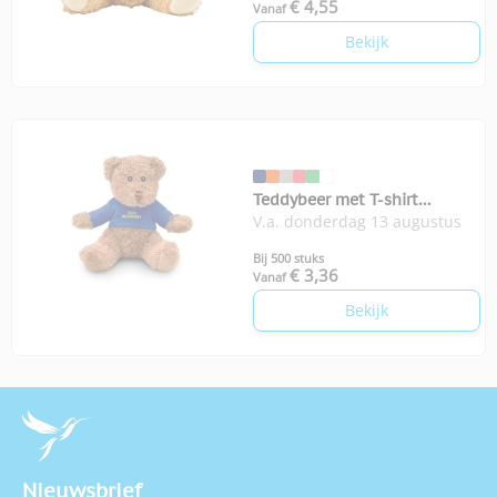
€ 4,55
Vanaf
Bekijk
Teddybeer met T-shirt
V.a. donderdag 13 augustus
Johnny-T
Bij 500 stuks
€ 3,36
Vanaf
Bekijk
Nieuwsbrief