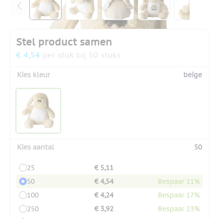
Stel product samen
€ 4,54
per stuk bij 50 stuks
Kies kleur
beige
Kies aantal
50
25
€ 5,11
50
€ 4,54
Bespaar 11%
100
€ 4,24
Bespaar 17%
250
€ 3,92
Bespaar 23%