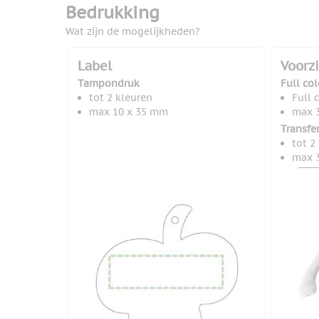
Bedrukking
Wat zijn de mogelijkheden?
Label
Voorz
Tampondruk
Full col
tot 2 kleuren
Full 
max 10 x 35 mm
max 
Transfe
tot 2
max 