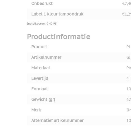
Onbedrukt
€2,4
Label 1 kleur tampondruk
€1,2
Instelkosten: € 42,95
Productinformatie
Product
Pl
Artikelnummer
GI
Materiaal
Po
Levertijd
4-
Formaat
10
Gewicht (gr)
62
Merk
I
Alternatief artikelnummer
10