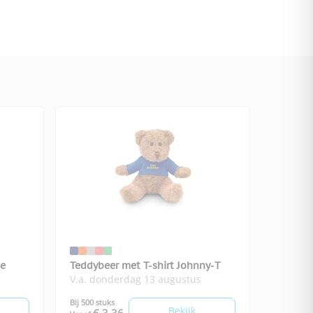
ie
Teddybeer met T-shirt Johnny-T
V.a. donderdag 13 augustus
Bij 500 stuks
Bekijk
€ 3,36