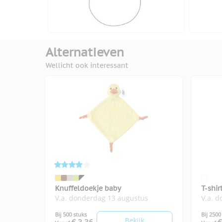
Alternatieven
Wellicht ook interessant
Knuffeldoekje baby
T-shir
V.a. donderdag 13 augustus
V.a. 
Bij 500 stuks
Bij 2500
Bekijk
€ 3,36
€