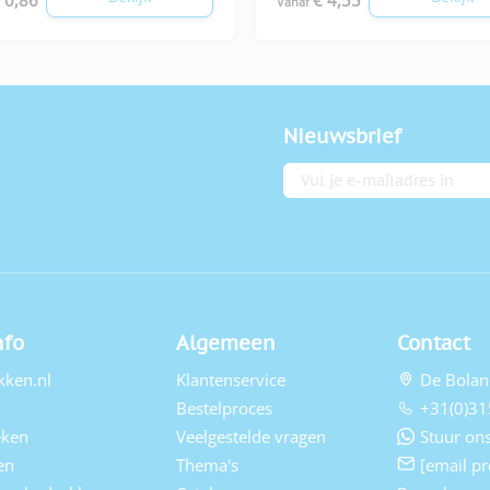
Vanaf
Nieuwsbrief
E-mailadres
nfo
Algemeen
Contact
kken.nl
Klantenservice
De Bolan
Bestelproces
+31(0)31
eken
Veelgestelde vragen
Stuur ons
en
Thema's
[email pr