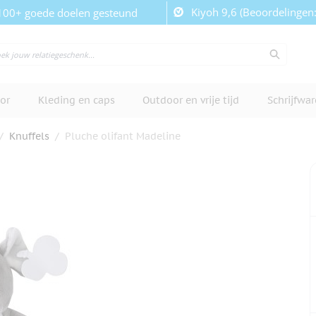
Kiyoh 9,6 (Beoordelingen
100+ goede doelen gesteund
or
Kleding en caps
Outdoor en vrije tijd
Schrijfwa
/
Knuffels
/
Pluche olifant Madeline
cherm te bekijken