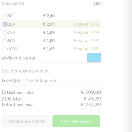
Kies aantal
100
50
€ 2,40
100
€ 2,09
Bespaar 13%
250
€ 1,89
Bespaar 21%
500
€ 1,80
Bespaar 25%
1000
€ 1,69
Bespaar 30%
Afwijkend aantal
Stel bedrukking samen
Levertijd:
4-7 werkdagen
Totaal
€ 209,00
excl. btw
21% btw
€ 43,89
Totaal
€ 252,89
incl. btw
Vrijblijvende offerte
In winkelwagen