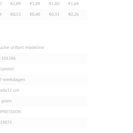
0
€2,09
€1,89
€1,80
€1,69
9
€0,53
€0,40
€0,33
€0,26
uche olifant Madeline
-101586
lyester
7 werkdagen
x8x32 cm
 gram
MPRESSION
14875