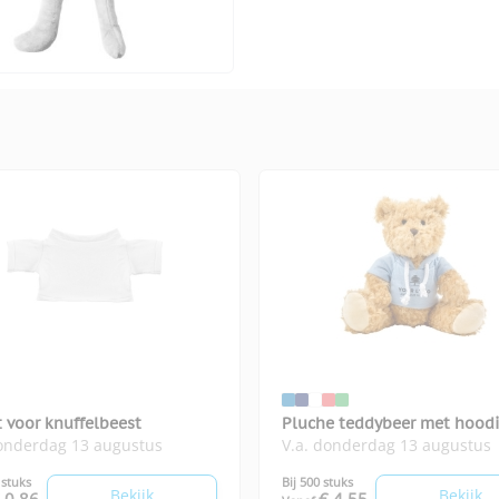
t voor knuffelbeest
Pluche teddybeer met hood
donderdag 13 augustus
V.a. donderdag 13 augustus
 stuks
Bij 500 stuks
Bekijk
Bekijk
 0,86
€ 4,55