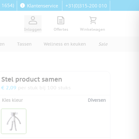
: 1654)
+31(0)315-200 010
Klantenservice
View quote, Quote is empty
Bekijk winkelwagen, Wi
Inloggen
Offertes
Winkelwagen
ren
Tassen
Wellness en keuken
Sale
Stel product samen
€ 2,09
per stuk bij 100 stuks
Kies kleur
Diversen