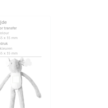
ijde
or transfer
colour
35 x 35 mm
rdruk
 kleuren
35 x 35 mm