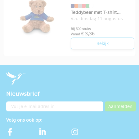
Teddybeer met T-shirt
V.a. dinsdag 11 augustus
Johnny-T
Bij 500 stuks
€ 3,36
Vanaf
Bekijk
Nieuwsbrief
E-mailadres
Aanmelden
Volg ons ook op: