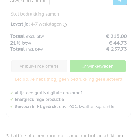
Afwijkend aantal
Stel bedrukking samen
Levertijd:
4-7 werkdagen
Totaal
€ 213,00
excl. btw
21% btw
€ 44,73
Totaal
€ 257,73
incl. btw
Vrijblijvende offerte
In winkelwagen
Let op: Je hebt (nog) geen bedrukking geselecteerd
✔
Altijd een
gratis digitale drukproef
✔
Energiezuinige productie
✔
Gewoon in NL gedrukt
dus 100% kwaliteitsgarantie
Schattige pluchen hond met capuchontrui, geschikt om