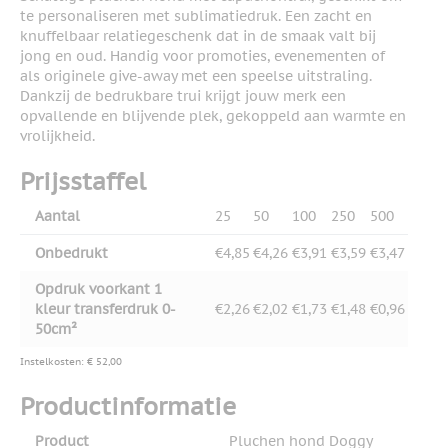
te personaliseren met sublimatiedruk. Een zacht en
knuffelbaar relatiegeschenk dat in de smaak valt bij
jong en oud. Handig voor promoties, evenementen of
als originele give-away met een speelse uitstraling.
Dankzij de bedrukbare trui krijgt jouw merk een
opvallende en blijvende plek, gekoppeld aan warmte en
vrolijkheid.
Prijsstaffel
Aantal
25
50
100
250
500
Onbedrukt
€4,85
€4,26
€3,91
€3,59
€3,47
Opdruk voorkant 1
kleur transferdruk 0-
€2,26
€2,02
€1,73
€1,48
€0,96
50cm²
Instelkosten: € 52,00
Productinformatie
Product
Pluchen hond Doggy