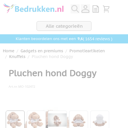
Ga naar de inhoud
View quote, Q
Bekijk wink
Alle categorieën
9,6
( 1654 reviews )
Klanten beoordelen ons met een
Home
/
Gadgets en premiums
/
Promotieartikelen
/
Knuffels
/
Pluchen hond Doggy
Pluchen hond Doggy
Art.nr.
MO-102472
Hoofdafbeelding
Klik om afbeelding op volledig scherm te bekijken
View larger image
View larger image
View larger image
View larger image
View larger