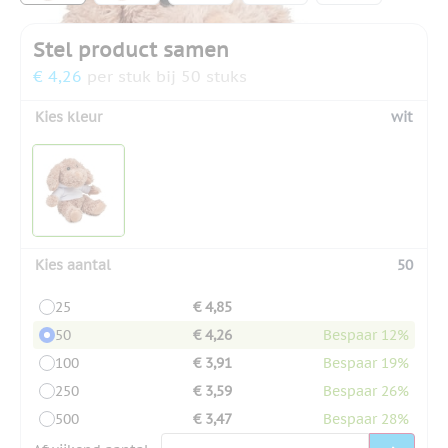
Stel product samen
€ 4,26
per stuk bij 50 stuks
Kies kleur
wit
Kies aantal
50
25
€ 4,85
50
€ 4,26
Bespaar 12%
100
€ 3,91
Bespaar 19%
250
€ 3,59
Bespaar 26%
500
€ 3,47
Bespaar 28%