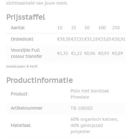
zichtbaarheid van jouw merk.
Prijsstaffel
Aantal
10
25
50
100
250
Onbedrukt
€38,38
€37,31
€35,18
€33,05
€30,91
Voorzijde Full
€1,35
€1,22
€0,96
€0,93
€0,89
colour transfer
Instelkosten: € 44,95
Productinformatie
Polo met borstzak
Product
Pinedale
Artikelnummer
TB-100202
60% organisch katoen,
Materiaal
40% gerecycled
polyester