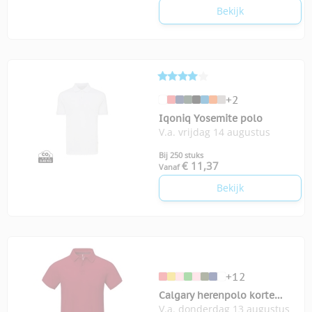
Bekijk
+2
Iqoniq Yosemite polo
V.a. vrijdag 14 augustus
Bij 250 stuks
€ 11,37
Vanaf
Bekijk
+12
Calgary herenpolo korte
V.a. donderdag 13 augustus
mouwen