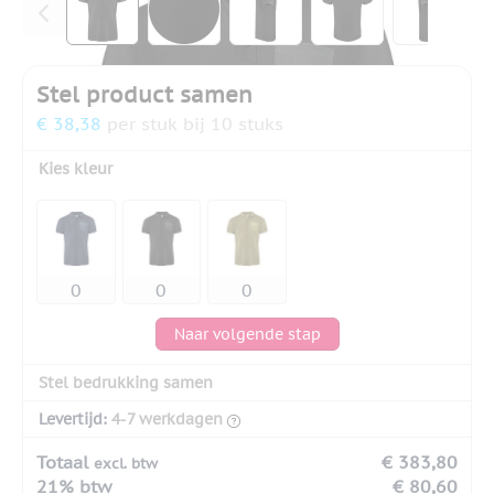
Stel product samen
€ 38,38
per stuk bij 10 stuks
Kies kleur
Naar volgende stap
Stel bedrukking samen
Levertijd:
4-7 werkdagen
Totaal
€ 383,80
excl. btw
21% btw
€ 80,60