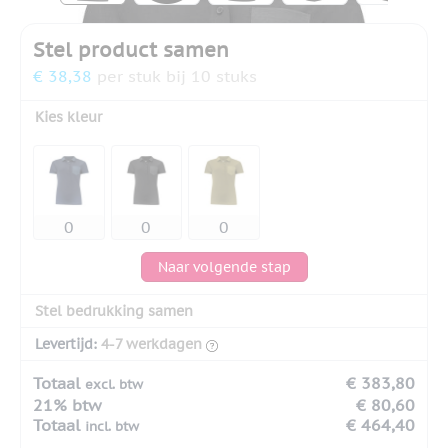
Stel product samen
€ 38,38
per stuk bij 10 stuks
Kies kleur
Naar volgende stap
Stel bedrukking samen
Levertijd:
4-7 werkdagen
Totaal
€ 383,80
excl. btw
21% btw
€ 80,60
Totaal
€ 464,40
incl. btw