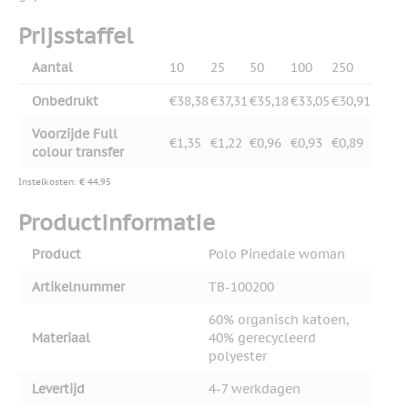
Prijsstaffel
Aantal
10
25
50
100
250
Onbedrukt
€38,38
€37,31
€35,18
€33,05
€30,91
Voorzijde Full
€1,35
€1,22
€0,96
€0,93
€0,89
colour transfer
Instelkosten: € 44,95
Productinformatie
Product
Polo Pinedale woman
Artikelnummer
TB-100200
60% organisch katoen,
Materiaal
40% gerecycleerd
polyester
Levertijd
4-7 werkdagen