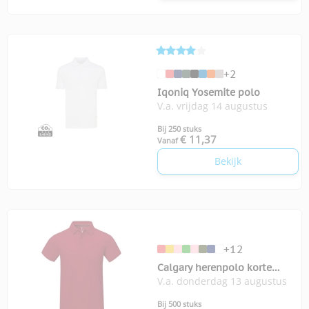
+2
Iqoniq Yosemite polo
V.a. vrijdag 14 augustus
Bij 250 stuks
€ 11,37
Vanaf
Bekijk
+12
Calgary herenpolo korte
V.a. donderdag 13 augustus
mouwen
Bij 500 stuks