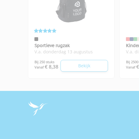
Sportieve rugzak
Kinde
V.a. donderdag 13 augustus
V.a. d
Bij 250 stuks
Bij 2500
Bekijk
€ 8,38
€
Vanaf
Vanaf