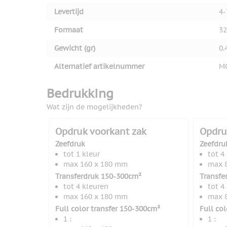
Levertijd
4-
Formaat
3
Gewicht (gr)
0.
Alternatief artikelnummer
M
Bedrukking
Wat zijn de mogelijkheden?
Opdruk voorkant zak
Opdru
Zeefdruk
Zeefdru
tot 1 kleur
tot 4
max 160 x 180 mm
max 
Transferdruk 150-300cm²
Transfe
tot 4 kleuren
tot 4
max 160 x 180 mm
max 
Full color transfer 150-300cm²
Full co
1 :
1 :