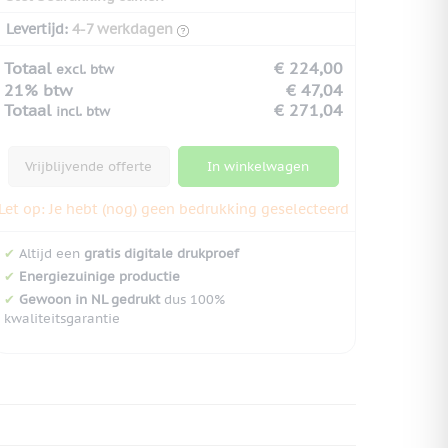
Levertijd:
4-7 werkdagen
Totaal
€ 224,00
excl. btw
21% btw
€ 47,04
Totaal
€ 271,04
incl. btw
Vrijblijvende offerte
In winkelwagen
Let op: Je hebt (nog) geen bedrukking geselecteerd
✔
Altijd een
gratis digitale drukproef
✔
Energiezuinige productie
✔
Gewoon in NL gedrukt
dus 100%
kwaliteitsgarantie