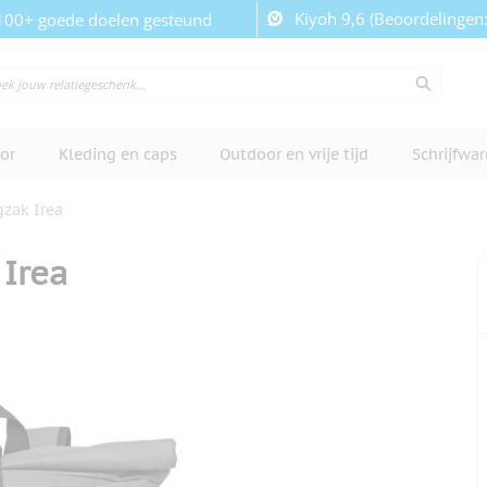
Kiyoh 9,6 (Beoordelingen
100+ goede doelen gesteund
or
Kleding en caps
Outdoor en vrije tijd
Schrijfwa
gzak Irea
 Irea
cherm te bekijken