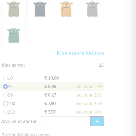
Kies assorti kleuren
Kies aantal
25
10
€ 10,60
25
€ 8,96
Bespaar 15%
50
€ 8,27
Bespaar 22%
100
€ 7,90
Bespaar 25%
250
€ 7,37
Bespaar 30%
Afwijkend aantal
Stel bedrukking samen