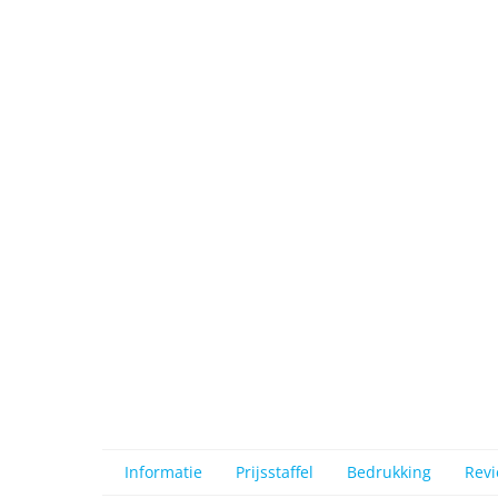
View larger image
View larger image
View larger image
View larger image
View larger image
Informatie
Prijsstaffel
Bedrukking
Rev