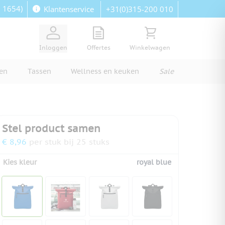
: 1654)
+31(0)315-200 010
Klantenservice
View quote, Quote is empty
Bekijk winkelwagen, Wi
Inloggen
Offertes
Winkelwagen
ren
Tassen
Wellness en keuken
Sale
Stel product samen
€ 8,96
per stuk bij 25 stuks
Kies kleur
royal blue