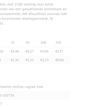
ter, met 210D voering voor extra
orzien van een gewatteerde achterkant en
urzaamheid. Het afsluitbare voorvak met
en functioneel relatiegeschenk. Te
d.
25
50
100
250
60
€8,96
€8,27
€7,90
€7,37
1
€1,91
€1,51
€1,15
€0,86
lyester rolltop rugzak Irea
O-102726
ET