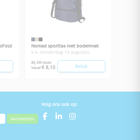
oFold
Nomad sporttas met bodemvak
V.a. donderdag 13 augustus
Bij 250 stuks
Bekijk
€ 8,10
Vanaf
Volg ons ook op:
Aanmelden