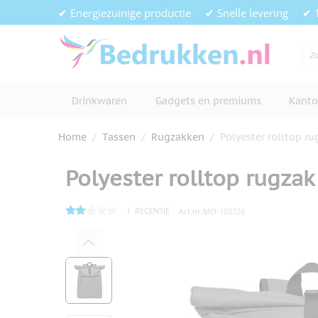
Ga naar de inhoud
✔ Energiezuinige productie
✔ Snelle levering
✔ 
Drinkwaren
Gadgets en premiums
Kanto
Home
/
Tassen
/
Rugzakken
/
Polyester rolltop ru
Polyester rolltop rugzak
1
RECENSIE
Art.nr.
MO-102726
Hoofdafbeelding
Klik om afbeelding op volledig s
View larger image