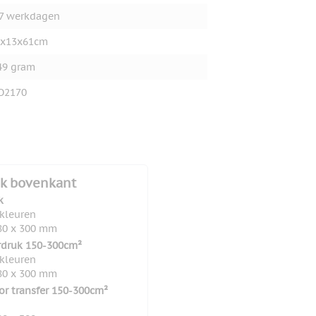
7 werkdagen
2x13x61cm
49 gram
O2170
k bovenkant
k
 kleuren
80 x 300 mm
rdruk 150-300cm²
 kleuren
80 x 300 mm
lor transfer 150-300cm²