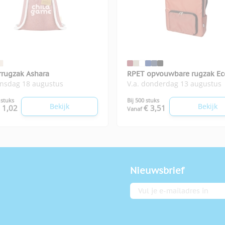
rrugzak Ashara
RPET opvouwbare rugzak Ec
insdag 18 augustus
V.a. donderdag 13 augustus
 stuks
Bij 500 stuks
Bekijk
Bekijk
 1,02
€ 3,51
Vanaf
Nieuwsbrief
E-mailadres