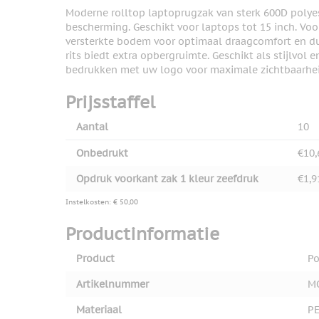
View larger image
Moderne rolltop laptoprugzak van sterk 600D polyes
bescherming. Geschikt voor laptops tot 15 inch. Vo
versterkte bodem voor optimaal draagcomfort en du
rits biedt extra opbergruimte. Geschikt als stijlvol 
View larger image
bedrukken met uw logo voor maximale zichtbaarhei
Prijsstaffel
View larger image
Aantal
10
Onbedrukt
€10,
Opdruk voorkant zak 1 kleur zeefdruk
€1,9
Instelkosten: € 50,00
Productinformatie
Product
Po
Artikelnummer
M
Materiaal
P