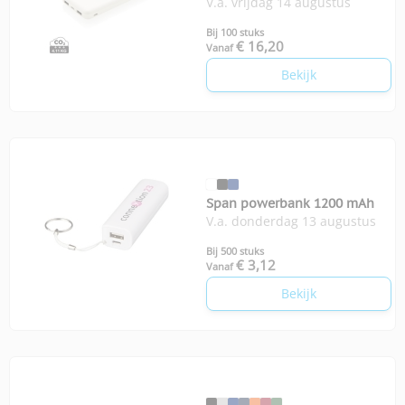
V.a. vrijdag 14 augustus
zakformaat powerbank
Bij 100 stuks
€ 16,20
Vanaf
Bekijk
Span powerbank 1200 mAh
V.a. donderdag 13 augustus
Bij 500 stuks
€ 3,12
Vanaf
Bekijk