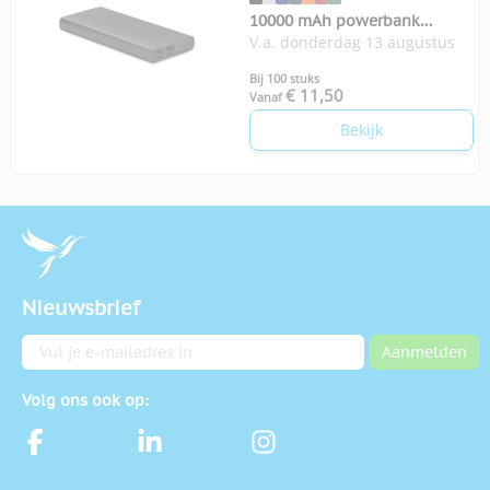
10000 mAh powerbank
V.a. donderdag 13 augustus
Powerflat
Bij 100 stuks
€ 11,50
Vanaf
Bekijk
Nieuwsbrief
E-mailadres
Aanmelden
Volg ons ook op: