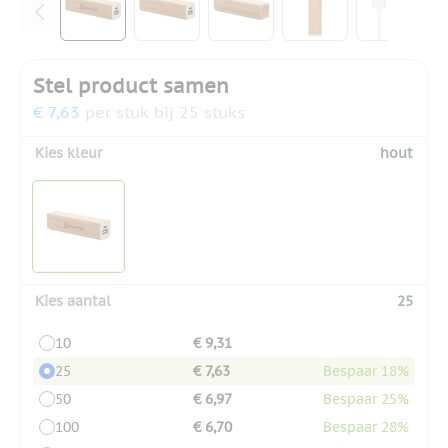
Stel product samen
€ 7,63
per stuk bij 25 stuks
Kies kleur
hout
Kies aantal
25
10
€ 9,31
25
€ 7,63
Bespaar 18%
50
€ 6,97
Bespaar 25%
100
€ 6,70
Bespaar 28%