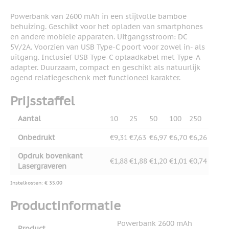
Powerbank van 2600 mAh in een stijlvolle bamboe
behuizing. Geschikt voor het opladen van smartphones
en andere mobiele apparaten. Uitgangsstroom: DC
5V/2A. Voorzien van USB Type-C poort voor zowel in- als
uitgang. Inclusief USB Type-C oplaadkabel met Type-A
adapter. Duurzaam, compact en geschikt als natuurlijk
ogend relatiegeschenk met functioneel karakter.
Prijsstaffel
Aantal
10
25
50
100
250
Onbedrukt
€9,31
€7,63
€6,97
€6,70
€6,26
Opdruk bovenkant
€1,88
€1,88
€1,20
€1,01
€0,74
Lasergraveren
Instelkosten: € 35,00
Productinformatie
Powerbank 2600 mAh
Product