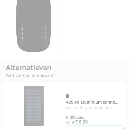
Alternatieven
Wellicht ook interessant
ABS en aluminium zonne
V.a. vrijdag 14 augustus
oplader
Bij 250 stuks
€ 8,28
Vanaf