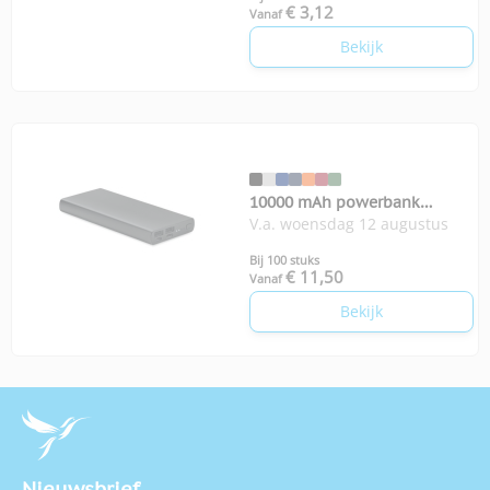
€ 3,12
Vanaf
Bekijk
10000 mAh powerbank
V.a. woensdag 12 augustus
Powerflat
Bij 100 stuks
€ 11,50
Vanaf
Bekijk
Nieuwsbrief