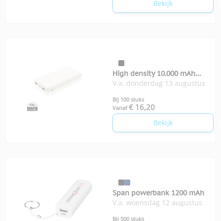
Bekijk
High density 10.000 mAh
V.a. donderdag 13 augustus
zakformaat powerbank
Bij 100 stuks
€ 16,20
Vanaf
Bekijk
Span powerbank 1200 mAh
V.a. woensdag 12 augustus
Bij 500 stuks