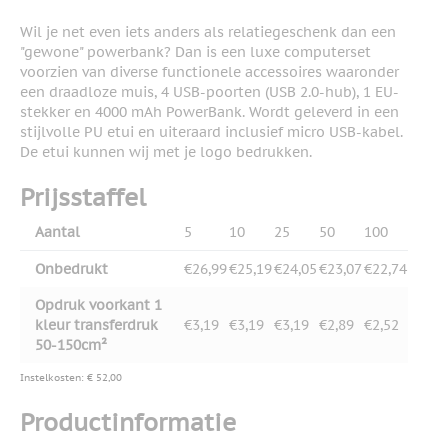
Wil je net even iets anders als relatiegeschenk dan een
"gewone" powerbank? Dan is een luxe computerset
voorzien van diverse functionele accessoires waaronder
een draadloze muis, 4 USB-poorten (USB 2.0-hub), 1 EU-
stekker en 4000 mAh PowerBank. Wordt geleverd in een
stijlvolle PU etui en uiteraard inclusief micro USB-kabel.
De etui kunnen wij met je logo bedrukken.
Prijsstaffel
Aantal
5
10
25
50
100
Onbedrukt
€26,99
€25,19
€24,05
€23,07
€22,74
Opdruk voorkant 1
kleur transferdruk
€3,19
€3,19
€3,19
€2,89
€2,52
50-150cm²
Instelkosten: € 52,00
Productinformatie