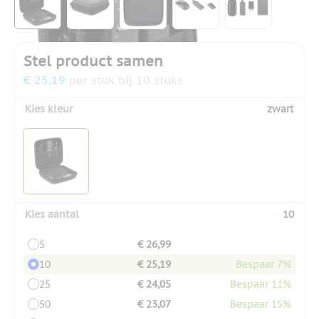
Stel product samen
€ 25,19
per stuk bij 10 stuks
Kies kleur
zwart
Kies aantal
10
5
€ 26,99
10
€ 25,19
Bespaar 7%
25
€ 24,05
Bespaar 11%
50
€ 23,07
Bespaar 15%