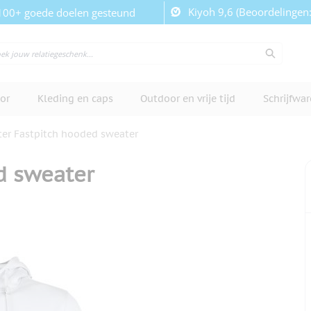
Kiyoh 9,6 (Beoordelingen
100+ goede doelen gesteund
or
Kleding en caps
Outdoor en vrije tijd
Schrijfwa
ter Fastpitch hooded sweater
d sweater
cherm te bekijken