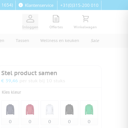
: 1654)
+31(0)315-200 010
Klantenservice
View quote, Quote is empty
Bekijk winkelwagen, Wi
Inloggen
Offertes
Winkelwagen
ren
Tassen
Wellness en keuken
Sale
Stel product samen
€ 39,46
per stuk bij 10 stuks
Kies kleur