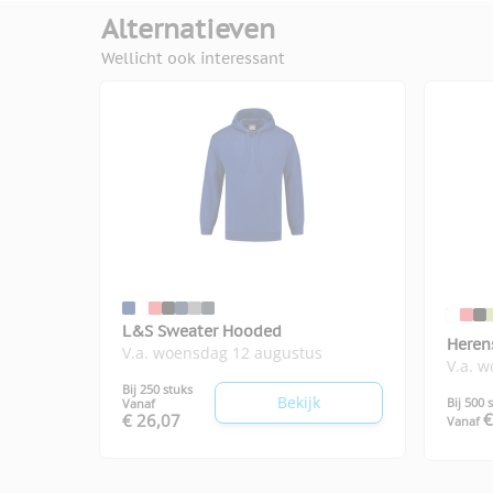
Alternatieven
Wellicht ook interessant
View larger image
View larger image
View larger image
L&S Sweater Hooded
View larger image
Heren
V.a. woensdag 12 augustus
V.a. 
Bij 250 stuks
Bekijk
Bij 500 
Vanaf
€
€ 26,07
Vanaf
View larger image