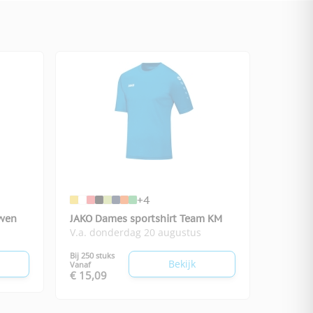
+4
uwen
JAKO Dames sportshirt Team KM
V.a. donderdag 20 augustus
Bij 250 stuks
Bekijk
Vanaf
€ 15,09