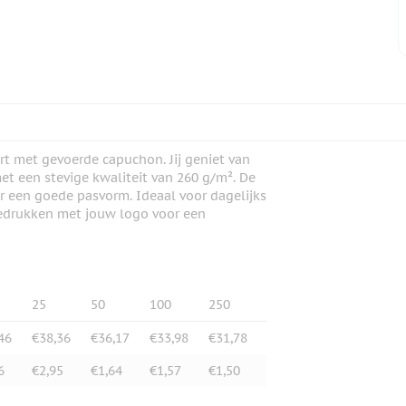
irt met gevoerde capuchon. Jij geniet van
et een stevige kwaliteit van 260 g/m². De
 een goede pasvorm. Ideaal voor dagelijks
 bedrukken met jouw logo voor een
25
50
100
250
46
€38,36
€36,17
€33,98
€31,78
6
€2,95
€1,64
€1,57
€1,50