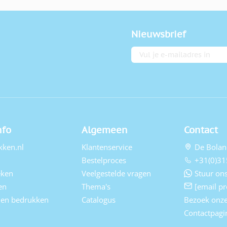
Nieuwsbrief
E-mailadres
nfo
Algemeen
Contact
kken.nl
Klantenservice
De Bolan
Bestelproces
+31(0)31
eken
Veelgestelde vragen
Stuur ons
en
Thema's
[email pr
elen bedrukken
Catalogus
Bezoek onz
Contactpagi