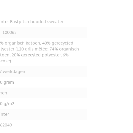
inter Fastpitch hooded sweater
-100065
% organisch katoen, 40% gerecycled
lyester (120 grijs mêlée: 74% organisch
toen, 20% gerecyled polyester, 6%
scose)
7 werkdagen
0 gram
ren
0 g/m2
inter
62049