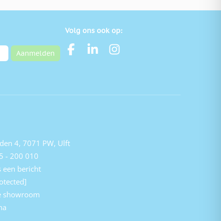
Volg ons ook op:
Aanmelden
den 4, 7071 PW, Ulft
5 - 200 010
 een bericht
otected]
e showroom
na