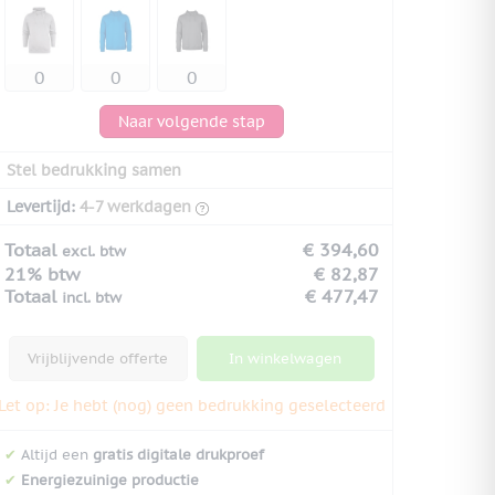
Naar volgende stap
Stel bedrukking samen
Levertijd:
4-7 werkdagen
Totaal
€ 394,60
excl. btw
21% btw
€ 82,87
Totaal
€ 477,47
incl. btw
Vrijblijvende offerte
In winkelwagen
Let op: Je hebt (nog) geen bedrukking geselecteerd
✔
Altijd een
gratis digitale drukproef
✔
Energiezuinige productie