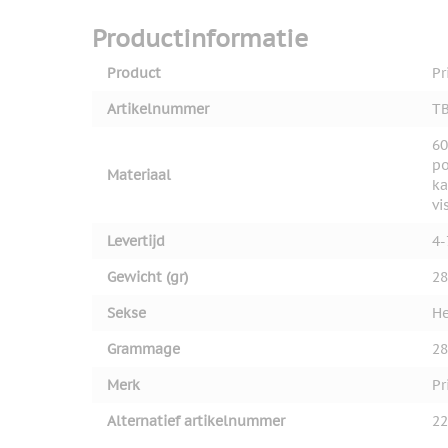
View larger image
Productinformatie
Product
Pr
View larger image
Artikelnummer
TB
60
po
Materiaal
View larger image
ka
vi
Levertijd
4-
View larger image
Gewicht (gr)
28
Sekse
He
View larger image
Grammage
28
Merk
Pr
Alternatief artikelnummer
22
View larger image