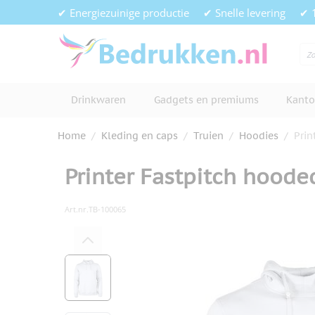
Ga naar de inhoud
✔ Energiezuinige productie
✔ Snelle levering
✔ 
Drinkwaren
Gadgets en premiums
Kanto
Home
/
Kleding en caps
/
Truien
/
Hoodies
/
Prin
Printer Fastpitch hoode
Art.nr.
TB-100065
Hoofdafbeelding
Klik om afbeelding op volledig s
View larger image