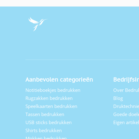
View larger image
View larger image
View larger image
Aanbevolen categorieën
Bedrijfsi
View larger image
Notitieboekjes bedrukken
Over Bedru
Rugzakken bedrukken
Blog
Speelkaarten bedrukken
Druktechni
View larger image
Tassen bedrukken
Goede doel
USB sticks bedrukken
Eigen artik
Shirts bedrukken
View larger image
Mokken bedrukken