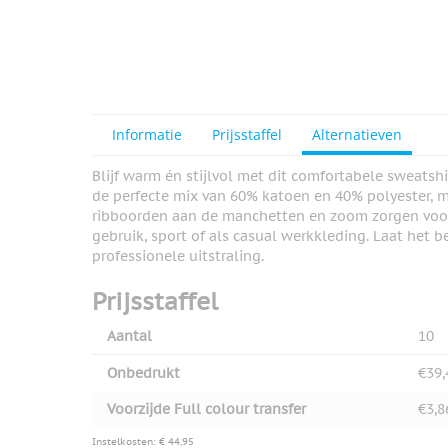
View larger image
View larger image
Informatie
Prijsstaffel
Alternatieven
Blijf warm én stijlvol met dit comfortabele sweatsh
de perfecte mix van 60% katoen en 40% polyester, m
View larger image
ribboorden aan de manchetten en zoom zorgen voor
gebruik, sport of als casual werkkleding. Laat het
professionele uitstraling.
Prijsstaffel
View larger image
Aantal
10
Onbedrukt
€39,
View larger image
Voorzijde Full colour transfer
€3,8
Instelkosten: € 44,95