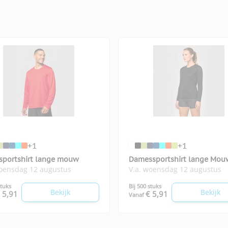
+1
+1
sportshirt lange mouw
Damessportshirt lange Mo
woensdag 12 augustus
V.a. woensdag 12 augustus
stuks
Bij 500 stuks
Bekijk
Bekijk
 5,91
€ 5,91
Vanaf