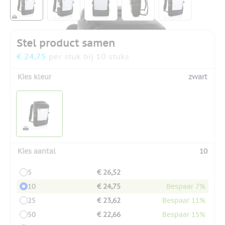
Stel product samen
€ 24,75
per stuk bij 10 stuks
Kies kleur
zwart
Kies aantal
10
5
€ 26,52
10
€ 24,75
Bespaar 7%
25
€ 23,62
Bespaar 11%
50
€ 22,66
Bespaar 15%