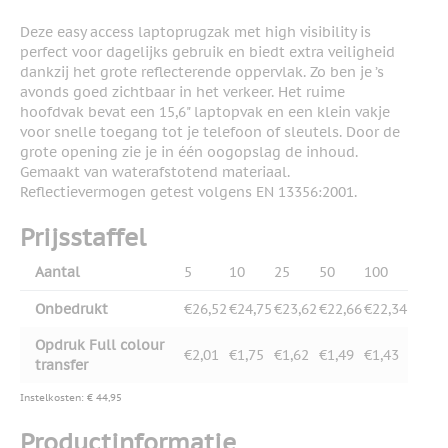
Deze easy access laptoprugzak met high visibility is
perfect voor dagelijks gebruik en biedt extra veiligheid
dankzij het grote reflecterende oppervlak. Zo ben je ’s
avonds goed zichtbaar in het verkeer. Het ruime
hoofdvak bevat een 15,6" laptopvak en een klein vakje
voor snelle toegang tot je telefoon of sleutels. Door de
grote opening zie je in één oogopslag de inhoud.
Gemaakt van waterafstotend materiaal.
Reflectievermogen getest volgens EN 13356:2001.
Prijsstaffel
Aantal
5
10
25
50
100
Onbedrukt
€26,52
€24,75
€23,62
€22,66
€22,34
Opdruk Full colour
€2,01
€1,75
€1,62
€1,49
€1,43
transfer
Instelkosten: € 44,95
Productinformatie