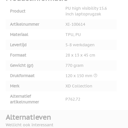
PU high visibility 15.6
Product
inch laptoprugzak
Artikelnummer
XI-100614
Materiaal
TPU, PU
Levertijd
5-8 werkdagen
Formaat
28 x 13 x 45 cm
Gewicht (gr)
770 gram
Drukformaat
120 x 150 mm
Merk
XD Collection
Alternatief
P762.72
artikelnummer
Alternatieven
Wellicht ook interessant