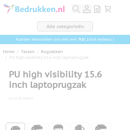
Ga naar de inhoud
View quote, Q
Bekijk wink
Alle categorieën
9,6
( 1654 reviews )
Klanten beoordelen ons met een
Home
/
Tassen
/
Rugzakken
/
PU high visibility 15.6 inch laptoprugzak
PU high visibility 15.6
inch laptoprugzak
Art.nr.
XI-100614
Hoofdafbeelding
Klik om afbeelding op volledig scherm te bekijken
View larger image
View larger image
View larger image
View larger image
View larger