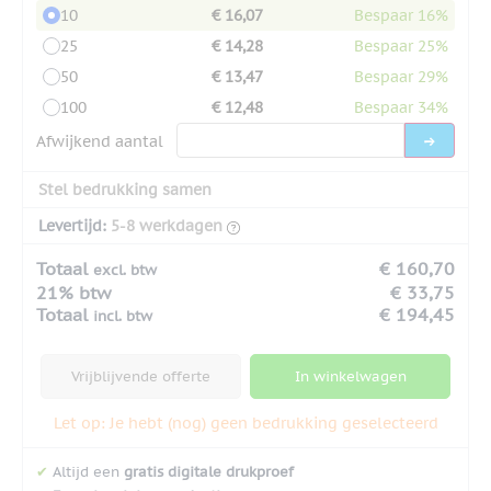
10
€ 16,07
Bespaar 16%
25
€ 14,28
Bespaar 25%
50
€ 13,47
Bespaar 29%
100
€ 12,48
Bespaar 34%
Afwijkend aantal
Stel bedrukking samen
Levertijd:
5-8 werkdagen
Totaal
€ 160,70
excl. btw
21% btw
€ 33,75
Totaal
€ 194,45
incl. btw
Vrijblijvende offerte
In winkelwagen
Let op: Je hebt (nog) geen bedrukking geselecteerd
✔
Altijd een
gratis digitale drukproef