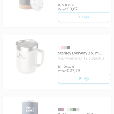
Bij 500 stuks
€ 3,67
Vanaf
Bekijk
Stanley Everyday 236 ml
V.a. woensdag 12 augustus
kampeermok
Bij 100 stuks
€ 27,79
Vanaf
Bekijk