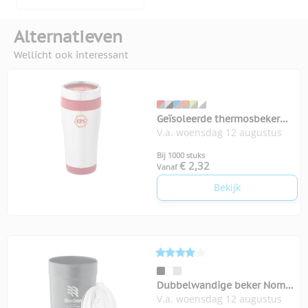
Alternatieven
Wellicht ook interessant
Geïsoleerde thermosbeker
V.a. woensdag 12 augustus
Elwood 410 ml
Bij 1000 stuks
€ 2,32
Vanaf
Bekijk
Dubbelwandige beker Nomu
V.a. woensdag 12 augustus
300 ml