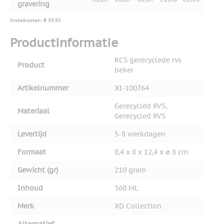
gravering
Instelkosten: € 39,95
Productinformatie
RCS gerecyclede rvs
Product
beker
Artikelnummer
XI-100764
Gerecycled RVS,
Materiaal
Gerecycled RVS
Levertijd
5-8 werkdagen
Formaat
8,4 x 8 x 12,4 x ø 8 cm
Gewicht (gr)
210 gram
Inhoud
360 ML
Merk
XD Collection