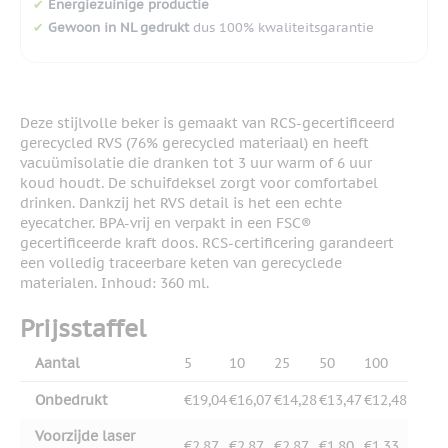
✔
Energiezuinige productie
✔
Gewoon in NL gedrukt
dus 100% kwaliteitsgarantie
Deze stijlvolle beker is gemaakt van RCS-gecertificeerd
gerecycled RVS (76% gerecycled materiaal) en heeft
vacuümisolatie die dranken tot 3 uur warm of 6 uur
koud houdt. De schuifdeksel zorgt voor comfortabel
drinken. Dankzij het RVS detail is het een echte
eyecatcher. BPA-vrij en verpakt in een FSC®
gecertificeerde kraft doos. RCS-certificering garandeert
een volledig traceerbare keten van gerecyclede
materialen. Inhoud: 360 ml.
Prijsstaffel
Aantal
5
10
25
50
100
Onbedrukt
€19,04
€16,07
€14,28
€13,47
€12,48
Voorzijde laser
€2,87
€2,87
€2,87
€1,80
€1,33