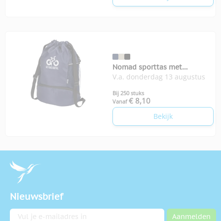
Nomad sporttas met
V.a. donderdag 13 augustus
bodemvak
Bij 250 stuks
€ 8,10
Vanaf
Bekijk
Nieuwsbrief
E-mailadres
Aanmelden