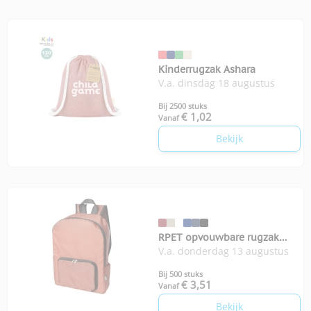
Kinderrugzak Ashara
V.a. dinsdag 18 augustus
Bij 2500 stuks
€ 1,02
Vanaf
Bekijk
RPET opvouwbare rugzak
V.a. donderdag 13 augustus
EcoFold
Bij 500 stuks
€ 3,51
Vanaf
Bekijk