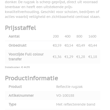
donker. De rugzak is scherp geprijsd, direct uit voorraad
leverbaar en heeft een uitstekende prijs-
kwaliteitverhouding. Geschikt voor scholen, bedrijven of
acties waarbij veiligheid en zichtbaarheid centraal staan.
Prijsstaffel
Aantal
200
400
800
1600
Onbedrukt
€0,59
€0,54
€0,49
€0,44
Voorzijde Full colour
€1,36
€1,29
€1,28
€1,18
transfer
Instelkosten: € 44,95
Productinformatie
Product
Reflectie rugzak
Artikelnummer
VO-100188
Type
Met reflecterende band