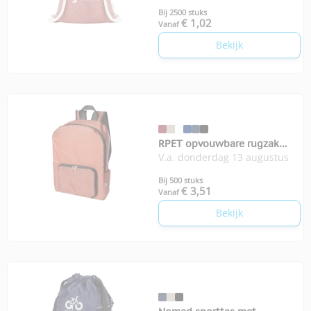
Bij 2500 stuks
€ 1,02
Vanaf
Bekijk
RPET opvouwbare rugzak
V.a. donderdag 13 augustus
EcoFold
Bij 500 stuks
€ 3,51
Vanaf
Bekijk