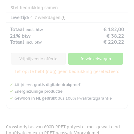
Stel bedrukking samen
Levertijd:
4-7 werkdagen
Totaal
€ 182,00
excl. btw
21% btw
€ 38,22
Totaal
€ 220,22
incl. btw
Vrijblijvende offerte
In winkelwagen
Let op: Je hebt (nog) geen bedrukking geselecteerd
✔
Altijd een
gratis digitale drukproef
✔
Energiezuinige productie
✔
Gewoon in NL gedrukt
dus 100% kwaliteitsgarantie
Crossbody tas van 600D RPET polyester met gewatteerd
hoofdvak en extra RPET gaasvak. Voorvak met