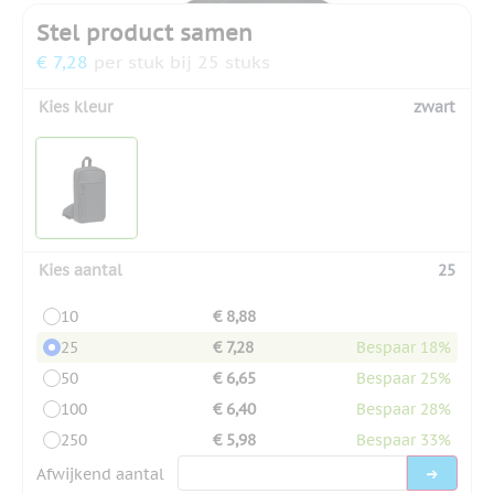
Stel product samen
€ 7,28
per stuk bij 25 stuks
Kies kleur
zwart
Kies aantal
25
10
€ 8,88
25
€ 7,28
Bespaar 18%
50
€ 6,65
Bespaar 25%
100
€ 6,40
Bespaar 28%
250
€ 5,98
Bespaar 33%
Afwijkend aantal