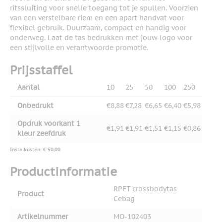
ritssluiting voor snelle toegang tot je spullen. Voorzien
van een verstelbare riem en een apart handvat voor
flexibel gebruik. Duurzaam, compact en handig voor
onderweg. Laat de tas bedrukken met jouw logo voor
een stijlvolle en verantwoorde promotie.
Prijsstaffel
Aantal
10
25
50
100
250
Onbedrukt
€8,88
€7,28
€6,65
€6,40
€5,98
Opdruk voorkant 1
€1,91
€1,91
€1,51
€1,15
€0,86
kleur zeefdruk
Instelkosten: € 50,00
Productinformatie
RPET crossbodytas
Product
Cebag
Artikelnummer
MO-102403