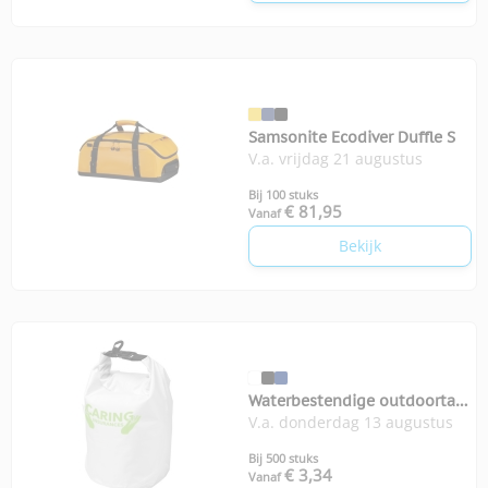
Samsonite Ecodiver Duffle S
V.a. vrijdag 21 augustus
Bij 100 stuks
€ 81,95
Vanaf
Bekijk
Waterbestendige outdoortas
V.a. donderdag 13 augustus
5L Survivor
Bij 500 stuks
€ 3,34
Vanaf