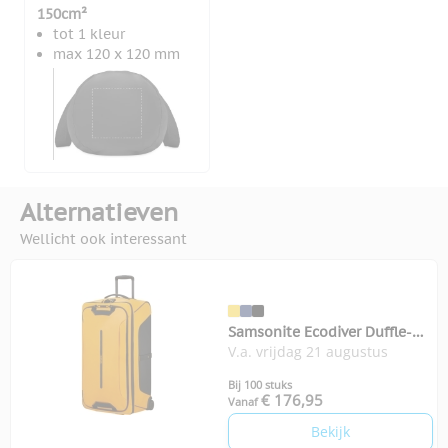
150cm²
tot 1 kleur
max 120 x 120 mm
Alternatieven
Wellicht ook interessant
Samsonite Ecodiver Duffle-
V.a. vrijdag 21 augustus
Wh 79
Bij 100 stuks
€ 176,95
Vanaf
Bekijk