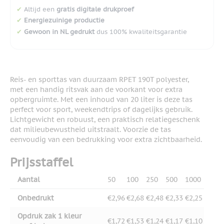
✔
Altijd een
gratis digitale drukproef
✔
Energiezuinige productie
✔
Gewoon in NL gedrukt
dus 100% kwaliteitsgarantie
Reis- en sporttas van duurzaam RPET 190T polyester,
met een handig ritsvak aan de voorkant voor extra
opbergruimte. Met een inhoud van 20 liter is deze tas
perfect voor sport, weekendtrips of dagelijks gebruik.
Lichtgewicht en robuust, een praktisch relatiegeschenk
dat milieubewustheid uitstraalt. Voorzie de tas
eenvoudig van een bedrukking voor extra zichtbaarheid.
Prijsstaffel
Aantal
50
100
250
500
1000
Onbedrukt
€2,96
€2,68
€2,48
€2,33
€2,25
Opdruk zak 1 kleur
€1,72
€1,53
€1,24
€1,17
€1,10