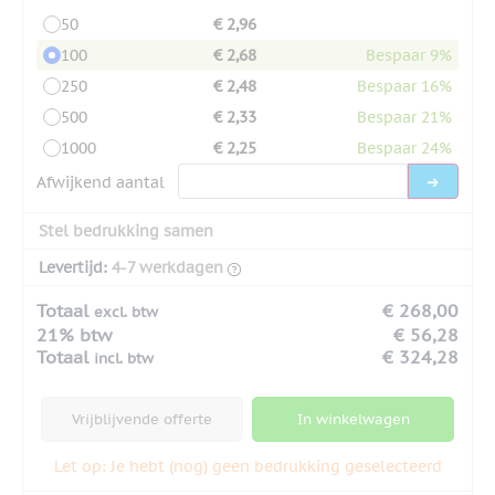
50
€ 2,96
100
€ 2,68
Bespaar 9%
250
€ 2,48
Bespaar 16%
500
€ 2,33
Bespaar 21%
1000
€ 2,25
Bespaar 24%
Afwijkend aantal
Stel bedrukking samen
Levertijd:
4-7 werkdagen
Totaal
€ 268,00
excl. btw
21% btw
€ 56,28
Totaal
€ 324,28
incl. btw
Vrijblijvende offerte
In winkelwagen
Let op: Je hebt (nog) geen bedrukking geselecteerd