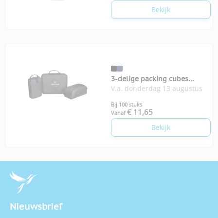
Bekijk
3-delige packing cubes
V.a. donderdag 13 augustus
Renew AWARE™
Bij 100 stuks
€ 11,65
Vanaf
Bekijk
Nieuwsbrief