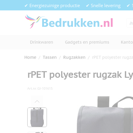
Ga naar de inhoud
✔ Energiezuinige productie
✔ Snelle levering
✔ 
Drinkwaren
Gadgets en premiums
Kanto
Home
/
Tassen
/
Rugzakken
/
rPET polyester rugza
rPET polyester rugzak Ly
Art.nr.
GI-101615
Hoofdafbeelding
Klik om afbeelding op volledig s
View larger image