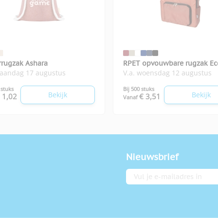
rrugzak Ashara
RPET opvouwbare rugzak Ec
maandag 17 augustus
V.a. woensdag 12 augustus
 stuks
Bij 500 stuks
Bekijk
Bekijk
 1,02
€ 3,51
Vanaf
Nieuwsbrief
E-mailadres