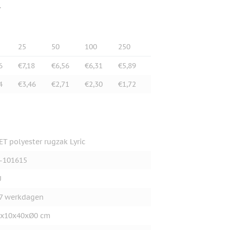
.
25
50
100
250
6
€7,18
€6,56
€6,31
€5,89
4
€3,46
€2,71
€2,30
€1,72
ET polyester rugzak Lyric
-101615
U
7 werkdagen
9x10x40xØ0 cm