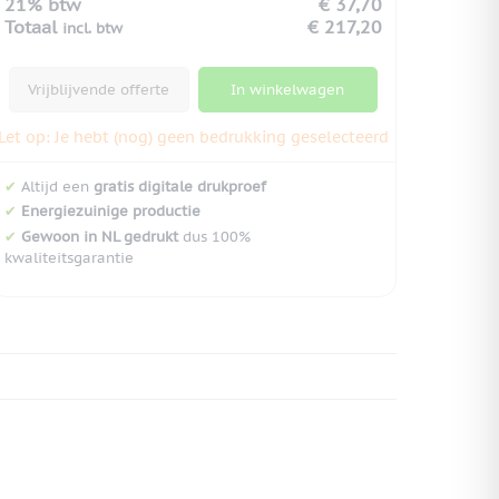
21% btw
€ 37,70
Totaal
€ 217,20
incl. btw
Vrijblijvende offerte
In winkelwagen
Let op: Je hebt (nog) geen bedrukking geselecteerd
✔
Altijd een
gratis digitale drukproef
✔
Energiezuinige productie
✔
Gewoon in NL gedrukt
dus 100%
kwaliteitsgarantie