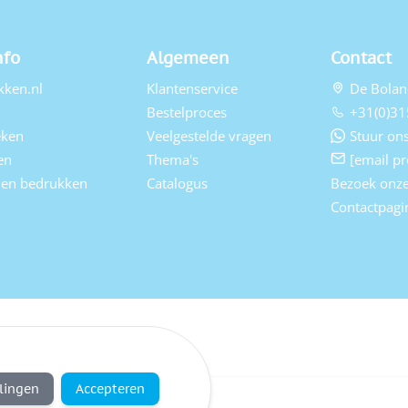
nfo
Algemeen
Contact
kken.nl
Klantenservice
De Bolan
Bestelproces
+31(0)31
eken
Veelgestelde vragen
Stuur ons
en
Thema's
[email pr
elen bedrukken
Catalogus
Bezoek onz
Contactpagi
llingen
Accepteren