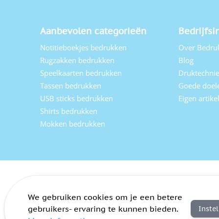
Aanbevolen categorieën
Bedrijfsi
Notitieboekjes bedrukken
Over Bedru
Rugzakken bedrukken
Blog
Speelkaarten bedrukken
Druktechni
Tassen bedrukken
Goede doel
USB sticks bedrukken
Eigen artik
Shirts bedrukken
Mokken bedrukken
We gebruiken cookies om je een betere
gebruikers- ervaring te kunnen bieden.
Inste