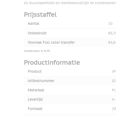
zo duurzaamheid en merkbewustzijn te combineren
Prijsstaffel
Aantal
10
Onbedrukt
€8,7
Voorvak Full color transfer
€4,0
Instelkosten: € 42,95
Productinformatie
Product
rP
Artikelnummer
GI
Materiaal
P
Levertijd
4-
Formaat
2