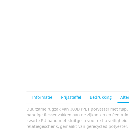
View larger image
Informatie
Prijsstaffel
Bedrukking
Alte
Duurzame rugzak van 300D rPET polyester met flap, 
handige flessenvakken aan de zijkanten en één rui
zwarte PU band met sluitgesp voor extra veiligheid 
relatiegeschenk, gemaakt van gerecycled polyester,