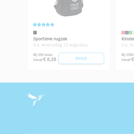
Sportieve rugzak
Kinde
V.a. woensdag 12 augustus
V.a. 
Bij 250 stuks
Bij 2500
Bekijk
€ 8,38
€
Vanaf
Vanaf