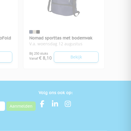
oFold
Nomad sporttas met bodemvak
V.a. woensdag 12 augustus
Bij 250 stuks
Bekijk
€ 8,10
Vanaf
Volg ons ook op:
Aanmelden