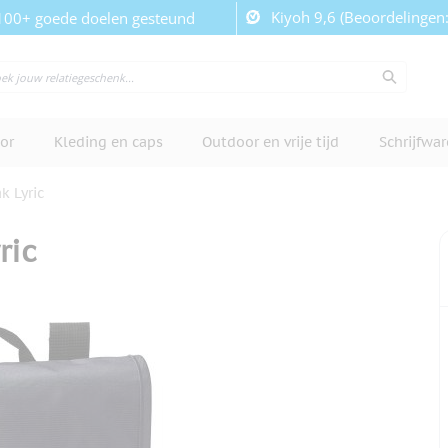
Kiyoh 9,6 (Beoordelingen
100+ goede doelen gesteund
or
Kleding en caps
Outdoor en vrije tijd
Schrijfwa
k Lyric
ric
cherm te bekijken