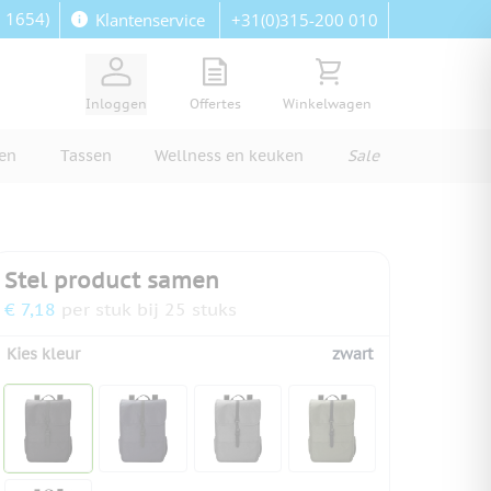
: 1654)
+31(0)315-200 010
Klantenservice
View quote, Quote is empty
Bekijk winkelwagen, Wi
Inloggen
Offertes
Winkelwagen
ren
Tassen
Wellness en keuken
Sale
Stel product samen
€ 7,18
per stuk bij 25 stuks
Kies kleur
zwart