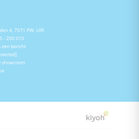
den 4, 7071 PW, Ulft
5 - 200 010
 een bericht
otected]
e showroom
na