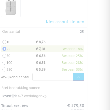
Kies assorti kleuren
Kies aantal
25
10
€ 8,76
25
€ 7,18
Bespaar 18%
50
€ 6,56
Bespaar 25%
100
€ 6,31
Bespaar 28%
250
€ 5,89
Bespaar 33%
Afwijkend aantal
Stel bedrukking samen
Levertijd:
4-7 werkdagen
Totaal
€ 179,50
excl. btw