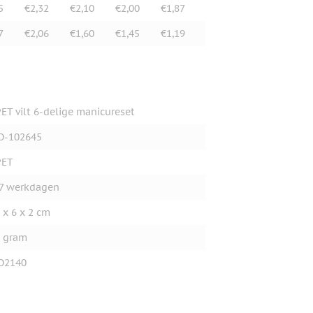
5
€2,32
€2,10
€2,00
€1,87
7
€2,06
€1,60
€1,45
€1,19
ET vilt 6-delige manicureset
O-102645
PET
7 werkdagen
 x 6 x 2 cm
 gram
O2140