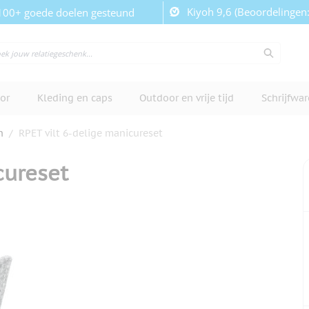
Kiyoh 9,6 (Beoordelingen
100+ goede doelen gesteund
or
Kleding en caps
Outdoor en vrije tijd
Schrijfwa
n
/
RPET vilt 6-delige manicureset
cureset
cherm te bekijken