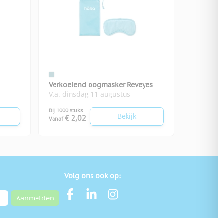
Verkoelend oogmasker Reveyes
V.a. dinsdag 11 augustus
Bij 1000 stuks
Bekijk
€ 2,02
Vanaf
Volg ons ook op:
Aanmelden