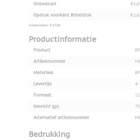
Onbedrukt
€2,6
Opdruk voorkant Blinddruk
€2,6
Instelkosten: € 67,00
Productinformatie
Product
RP
Artikelnummer
M
Materiaal
R
Levertijd
4-
Formaat
11
Gewicht (gr)
75
Alternatief artikelnummer
M
Bedrukking