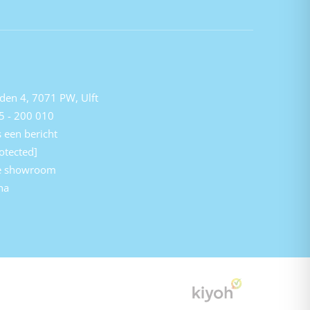
den 4, 7071 PW, Ulft
5 - 200 010
 een bericht
otected]
e showroom
na