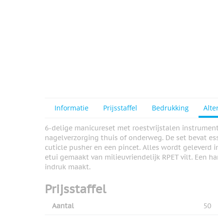
Informatie
Prijsstaffel
Bedrukking
Alte
6-delige manicureset met roestvrijstalen instrument
nagelverzorging thuis of onderweg. De set bevat esse
cuticle pusher en een pincet. Alles wordt geleverd i
etui gemaakt van milieuvriendelijk RPET vilt. Een 
indruk maakt.
Prijsstaffel
Aantal
50