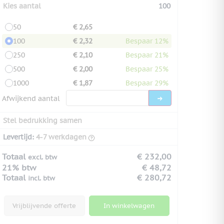
Kies aantal
100
50
€ 2,65
100
€ 2,32
Bespaar 12%
250
€ 2,10
Bespaar 21%
500
€ 2,00
Bespaar 25%
1000
€ 1,87
Bespaar 29%
Afwijkend aantal
Stel bedrukking samen
Levertijd:
4-7 werkdagen
Totaal
€ 232,00
excl. btw
21% btw
€ 48,72
Totaal
€ 280,72
incl. btw
Vrijblijvende offerte
In winkelwagen