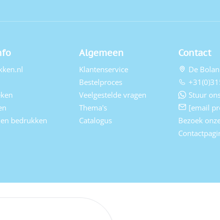
nfo
Algemeen
Contact
kken.nl
Klantenservice
De Bolan
Bestelproces
+31(0)31
eken
Veelgestelde vragen
Stuur ons
en
Thema's
[email pr
elen bedrukken
Catalogus
Bezoek onz
Contactpagi