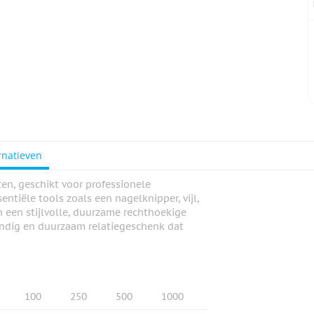
rnatieven
en, geschikt voor professionele
ntiële tools zoals een nagelknipper, vijl,
n een stijlvolle, duurzame rechthoekige
handig en duurzaam relatiegeschenk dat
100
250
500
1000