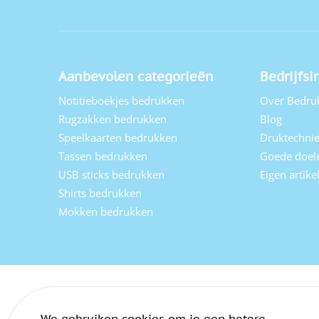
Aanbevolen categorieën
Bedrijfsi
Notitieboekjes bedrukken
Over Bedru
Rugzakken bedrukken
Blog
Speelkaarten bedrukken
Druktechni
Tassen bedrukken
Goede doel
USB sticks bedrukken
Eigen artik
Shirts bedrukken
Mokken bedrukken
We gebruiken cookies om je een betere