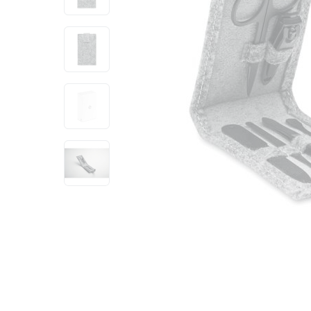
View larger image
View larger image
View larger image