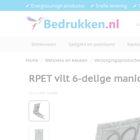
Ga naar de inhoud
✔ Energiezuinige productie
✔ Snelle levering
✔ 
Drinkwaren
Gadgets en premiums
Kanto
Home
/
Wellness en keuken
/
Verzorgingsproducte
RPET vilt 6-delige mani
Art.nr.
MO-102645
Hoofdafbeelding
Klik om afbeelding op volledig s
View larger image
View larger image