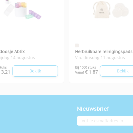
doosje Ablix
Herbruikbare reinigingspads
rijdag 14 augustus
V.a. dinsdag 11 augustus
stuks
Bij 1000 stuks
Bekijk
Bekijk
 3,21
€ 1,87
Vanaf
Nieuwsbrief
E-mailadres