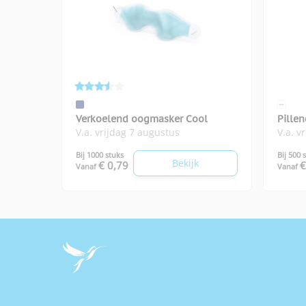
Verkoelend oogmasker Cool
Pillen
V.a. vrijdag 7 augustus
V.a. v
Bij 1000 stuks
Bij 500 
Bekijk
€ 0,79
€
Vanaf
Vanaf