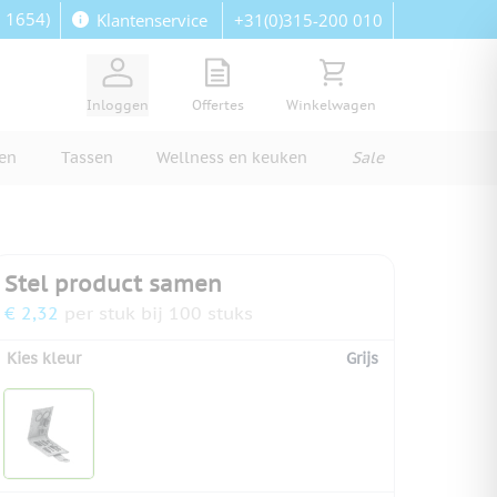
: 1654)
+31(0)315-200 010
Klantenservice
View quote, Quote is empty
Bekijk winkelwagen, Wi
Inloggen
Offertes
Winkelwagen
ren
Tassen
Wellness en keuken
Sale
Stel product samen
€ 2,32
per stuk bij 100 stuks
Kies kleur
Grijs