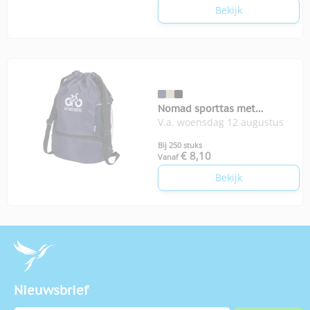
Bekijk
Nomad sporttas met
V.a. woensdag 12 augustus
bodemvak
Bij 250 stuks
€ 8,10
Vanaf
Bekijk
Nieuwsbrief