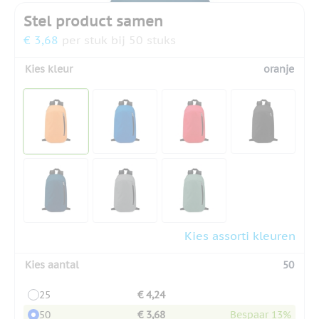
Stel product samen
€ 3,68
per stuk bij 50 stuks
Kies kleur
oranje
Kies assorti kleuren
Kies aantal
50
25
€ 4,24
50
€ 3,68
Bespaar 13%