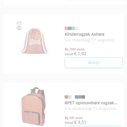
Kinderrugzak Ashara
V.a. maandag 17 augustus
Bij 2500 stuks
€ 1,02
Vanaf
Bekijk
RPET opvouwbare rugzak
V.a. woensdag 12 augustus
EcoFold
Bij 500 stuks
€ 3,51
Vanaf