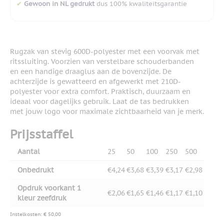
✔
Gewoon in NL gedrukt
dus 100% kwaliteitsgarantie
Rugzak van stevig 600D-polyester met een voorvak met
ritssluiting. Voorzien van verstelbare schouderbanden
en een handige draaglus aan de bovenzijde. De
achterzijde is gewatteerd en afgewerkt met 210D-
polyester voor extra comfort. Praktisch, duurzaam en
ideaal voor dagelijks gebruik. Laat de tas bedrukken
met jouw logo voor maximale zichtbaarheid van je merk.
Prijsstaffel
Aantal
25
50
100
250
500
Onbedrukt
€4,24
€3,68
€3,39
€3,17
€2,98
Opdruk voorkant 1
€2,06
€1,65
€1,46
€1,17
€1,10
kleur zeefdruk
Instelkosten: € 50,00