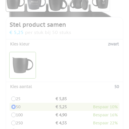
Stel product samen
€ 5,25
per stuk bij 50 stuks
Kies kleur
zwart
Kies aantal
50
25
€ 5,85
50
€ 5,25
Bespaar 10%
100
€ 4,90
Bespaar 16%
250
€ 4,55
Bespaar 22%