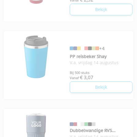
Vanaf
Bekijk
+4
PP reisbeker Shay
V.a. vrijdag 14 augustus
Bij 500 stuks
€ 3,07
Vanaf
Bekijk
Dubbelwandige RVS
V.a. vrijdag 14 augustus
drinkbeker 500 ml Kael