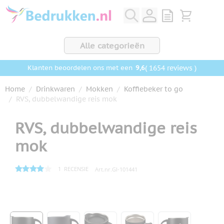
Ga naar de inhoud
View quote, Q
Bekijk wink
Alle categorieën
9,6
( 1654 reviews )
Klanten beoordelen ons met een
Home
/
Drinkwaren
/
Mokken
/
Koffiebeker to go
/
RVS, dubbelwandige reis mok
RVS, dubbelwandige reis
mok
1
RECENSIE
Art.nr.
GI-101441
Hoofdafbeelding
Klik om afbeelding op volledig scherm te bekijken
View larger image
View larger image
View larger image
View larger image
View larger