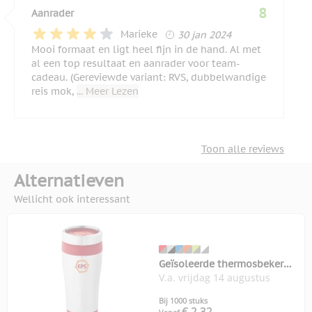
8
Aanrader
30 januari 2024
Marieke
30 jan 2024
Mooi formaat en ligt heel fijn in de hand. Al met
al een top resultaat en aanrader voor team-
cadeau. (Gereviewde variant: RVS, dubbelwandige
reis mok,
... Meer Lezen
Toon alle reviews
Alternatieven
Wellicht ook interessant
Geïsoleerde thermosbeker
V.a. vrijdag 14 augustus
Elwood 410 ml
Bij 1000 stuks
€ 2,32