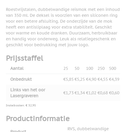
Roestvrijstalen, dubbelwandige reismok met een inhoud
van 350 ml. De deksel is voorzien van een siliconen ring
voor een betere afsluiting. De onderzijde van de mok
heeft een antisliplaag voor extra stabiliteit. Geschikt
voor warme en koude dranken. Duurzaam, herbruikbaar
en handig voor onderweg. Leuk als relatiegeschenk en
geschikt voor bedrukking met jouw logo.
Prijsstaffel
Aantal
25
50
100
250
500
Onbedrukt
€5,85
€5,25
€4,90
€4,55
€4,39
Links van het oor
€1,73
€1,34
€1,02
€0,68
€0,60
Lasergraveren
Instelkosten: € 32,95
Productinformatie
RVS, dubbelwandige
Product