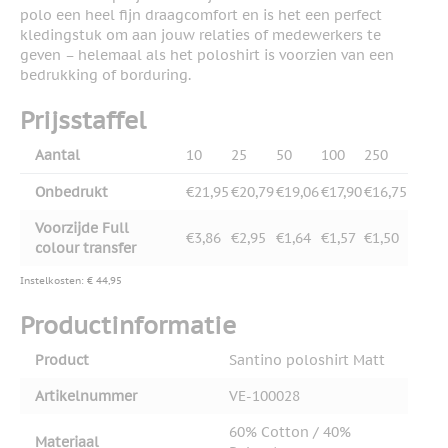
polo een heel fijn draagcomfort en is het een perfect
kledingstuk om aan jouw relaties of medewerkers te
geven – helemaal als het poloshirt is voorzien van een
bedrukking of borduring.
Prijsstaffel
Aantal
10
25
50
100
250
Onbedrukt
€21,95
€20,79
€19,06
€17,90
€16,75
Voorzijde Full
€3,86
€2,95
€1,64
€1,57
€1,50
colour transfer
Instelkosten: € 44,95
Productinformatie
Product
Santino poloshirt Matt
Artikelnummer
VE-100028
60% Cotton / 40%
Materiaal