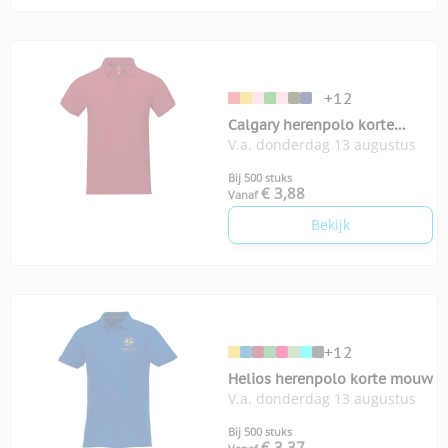
+12
Calgary herenpolo korte
V.a. donderdag 13 augustus
mouwen
Bij 500 stuks
€ 3,88
Vanaf
Bekijk
+12
Helios herenpolo korte mouw
V.a. donderdag 13 augustus
Bij 500 stuks
€ 3,37