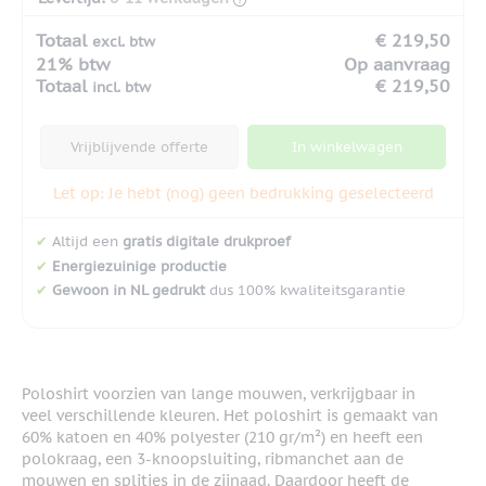
Totaal
€ 219,50
excl. btw
21% btw
Op aanvraag
Totaal
€ 219,50
incl. btw
Vrijblijvende offerte
In winkelwagen
Let op: Je hebt (nog) geen bedrukking geselecteerd
✔
Altijd een
gratis digitale drukproef
✔
Energiezuinige productie
✔
Gewoon in NL gedrukt
dus 100% kwaliteitsgarantie
Poloshirt voorzien van lange mouwen, verkrijgbaar in
veel verschillende kleuren. Het poloshirt is gemaakt van
60% katoen en 40% polyester (210 gr/m²) en heeft een
polokraag, een 3-knoopsluiting, ribmanchet aan de
mouwen en splitjes in de zijnaad. Daardoor heeft de