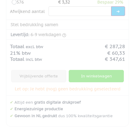
576
€ 3,32
Bespaar 29%
Afwijkend aantal
Stel bedrukking samen
Levertijd:
6-9 werkdagen
Totaal
€ 287,28
excl. btw
21% btw
€ 60,33
Totaal
€ 347,61
incl. btw
Vrijblijvende offerte
In winkelwagen
Let op: Je hebt (nog) geen bedrukking geselecteerd
✔
Altijd een
gratis digitale drukproef
✔
Energiezuinige productie
✔
Gewoon in NL gedrukt
dus 100% kwaliteitsgarantie