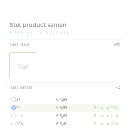
Stel product samen
€ 3,99
per stuk bij 72 stuks
Kies kleur
wit
Kies aantal
72
36
€ 4,69
72
€ 3,99
Bespaar 15%
144
€ 3,69
Bespaar 21%
288
€ 3,49
Bespaar 26%