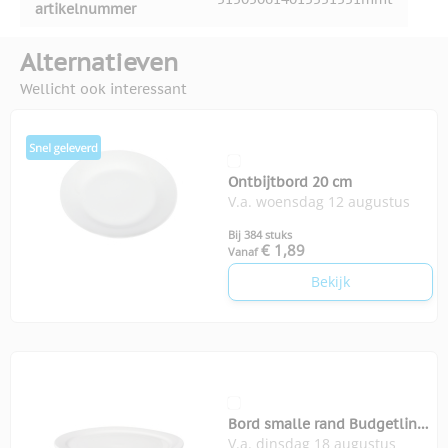
artikelnummer
Alternatieven
Wellicht ook interessant
Ontbijtbord 20 cm
V.a. woensdag 12 augustus
Bij 384 stuks
€ 1,89
Vanaf
Bekijk
Bord smalle rand Budgetline
V.a. dinsdag 18 augustus
26 cm