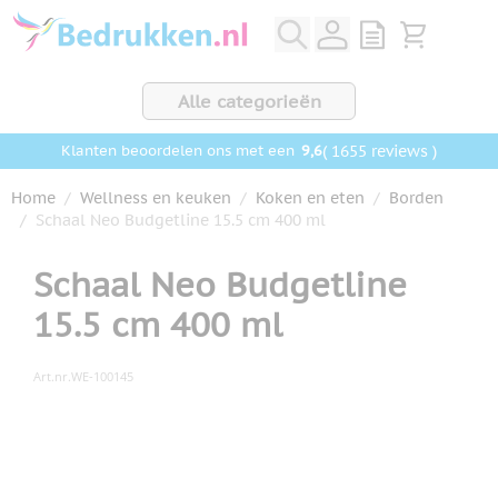
Ga naar de inhoud
View quote, Q
Bekijk wink
Alle categorieën
9,6
( 1655 reviews )
Klanten beoordelen ons met een
Home
/
Wellness en keuken
/
Koken en eten
/
Borden
/
Schaal Neo Budgetline 15.5 cm 400 ml
Schaal Neo Budgetline
15.5 cm 400 ml
Art.nr.
WE-100145
Hoofdafbeelding
Klik om afbeelding op volledig scherm te bekijken