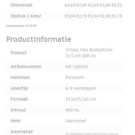
Onbedrukt
€4,69
€3,99
€3,69
€3,49
€3,32
Opdruk 1 kleur
€3,04
€2,74
€2,34
€1,90
€1,78
Instelkosten: € 49,95
Productinformatie
Schaal Neo Budgetline
Product
15.5 cm 400 ml
Artikelnummer
WE-100145
Materiaal
Porselein
Levertijd
6-9 werkdagen
Formaat
15,5x15,5x5 cm
Inhoud
400 ML
Merk
Mammoet
Alternatief
515050614015551551mmt