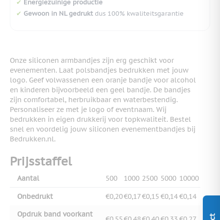
✔
Energiezuinige productie
✔
Gewoon in NL gedrukt
dus 100% kwaliteitsgarantie
Onze siliconen armbandjes zijn erg geschikt voor
evenementen. Laat polsbandjes bedrukken met jouw
logo. Geef volwassenen een oranje bandje voor alcohol
en kinderen bijvoorbeeld een geel bandje. De bandjes
zijn comfortabel, herbruikbaar en waterbestendig.
Personaliseer ze met je logo of eventnaam. Wij
bedrukken in eigen drukkerij voor topkwaliteit. Bestel
snel en voordelig jouw siliconen evenementbandjes bij
Bedrukken.nl.
Prijsstaffel
Aantal
500
1000
2500
5000
10000
Onbedrukt
€0,20
€0,17
€0,15
€0,14
€0,14
Opdruk band voorkant
€0,55
€0,48
€0,40
€0,33
€0,27