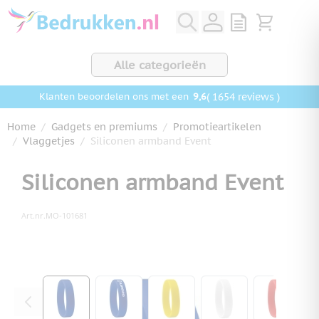
Ga naar de inhoud
View quote, Q
Bekijk wink
Alle categorieën
9,6
( 1654 reviews )
Klanten beoordelen ons met een
Home
/
Gadgets en premiums
/
Promotieartikelen
/
Vlaggetjes
/
Siliconen armband Event
Siliconen armband Event
Art.nr.
MO-101681
Hoofdafbeelding
Klik om afbeelding op volledig scherm te bekijken
View larger image
View larger image
View larger image
View larger ima
View la