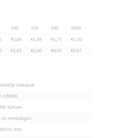
100
250
500
1000
5
€2,06
€1,89
€1,75
€1,70
0
€1,63
€1,40
€0,91
€0,87
abbetje Ukkepuk
U-100001
00% Katoen
-15 werkdagen
50x351 mm.