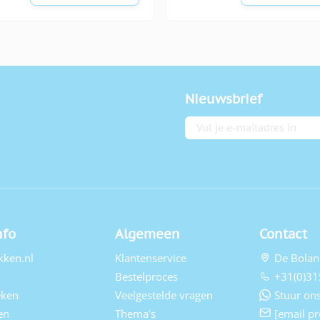
Nieuwsbrief
E-mailadres
nfo
Algemeen
Contact
kken.nl
Klantenservice
De Bolan
Bestelproces
+31(0)31
eken
Veelgestelde vragen
Stuur ons
en
Thema's
[email pr