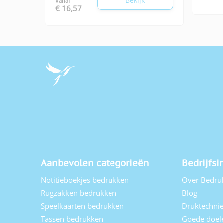
Bekijk
Vanaf
€ 16,57
Aanbevolen categorieën
Bedrijfsi
Notitieboekjes bedrukken
Over Bedru
Rugzakken bedrukken
Blog
Speelkaarten bedrukken
Druktechni
Tassen bedrukken
Goede doel