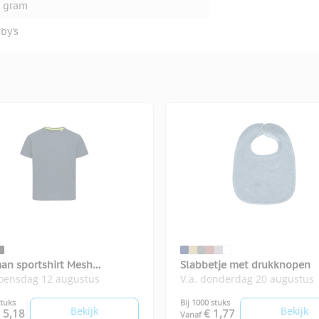
 gram
by's
an sportshirt Mesh
Slabbetje met drukknopen
woensdag 12 augustus
V.a. donderdag 20 augustus
Dry for kids
stuks
Bij 1000 stuks
Bekijk
Bekijk
 5,18
€ 1,77
Vanaf