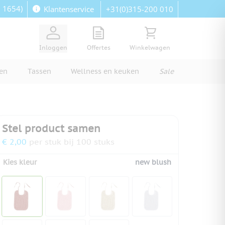
: 1654)
+31(0)315-200 010
Klantenservice
View quote, Quote is empty
Bekijk winkelwagen, Wi
Inloggen
Offertes
Winkelwagen
ren
Tassen
Wellness en keuken
Sale
Stel product samen
€ 2,00
per stuk bij 100 stuks
Kies kleur
new blush