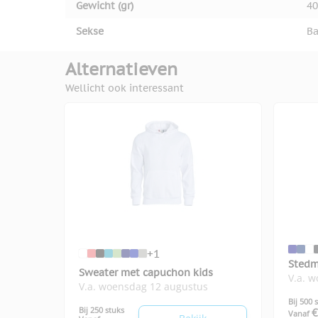
Gewicht (gr)
40
Sekse
Ba
Alternatieven
Wellicht ook interessant
+1
Stedm
Sweater met capuchon kids
V.a. 
Active
V.a. woensdag 12 augustus
Bij 500 
Bij 250 stuks
€
Vanaf