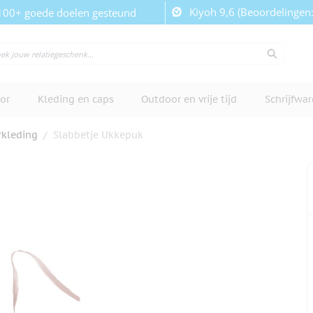
Kiyoh 9,6 (Beoordelingen
100+ goede doelen gesteund
or
Kleding en caps
Outdoor en vrije tijd
Schrijfwa
rkleding
/
Slabbetje Ukkepuk
cherm te bekijken