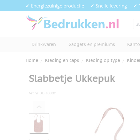
Ga naar de inhoud
✔ Energiezuinige productie
✔ Snelle levering
✔ 
Drinkwaren
Gadgets en premiums
Kanto
Home
/
Kleding en caps
/
Kleding op type
/
Kinde
Slabbetje Ukkepuk
Art.nr.
DU-100001
Hoofdafbeelding
Klik om afbeelding op volledig s
View larger image