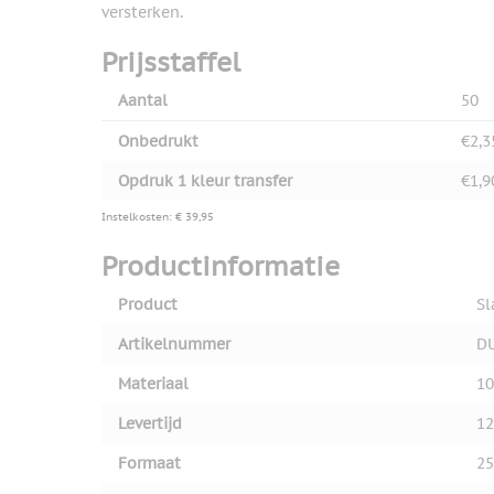
versterken.
Prijsstaffel
Aantal
50
Onbedrukt
€2,3
Opdruk 1 kleur transfer
€1,9
Instelkosten: € 39,95
Productinformatie
Product
Sl
Artikelnummer
D
Materiaal
1
Levertijd
12
Formaat
2