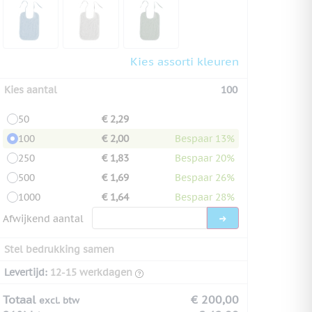
Kies assorti kleuren
Kies aantal
100
50
€ 2,29
100
€ 2,00
Bespaar 13%
250
€ 1,83
Bespaar 20%
500
€ 1,69
Bespaar 26%
1000
€ 1,64
Bespaar 28%
Afwijkend aantal
Stel bedrukking samen
Levertijd:
12-15 werkdagen
Totaal
€ 200,00
excl. btw