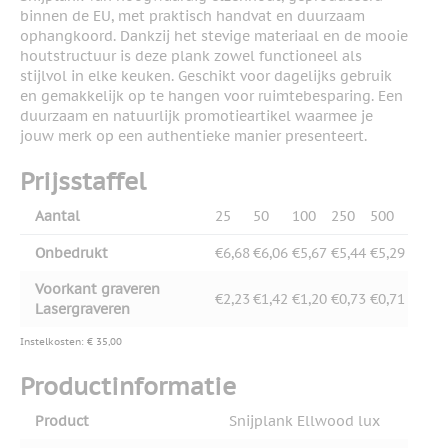
binnen de EU, met praktisch handvat en duurzaam
ophangkoord. Dankzij het stevige materiaal en de mooie
houtstructuur is deze plank zowel functioneel als
stijlvol in elke keuken. Geschikt voor dagelijks gebruik
en gemakkelijk op te hangen voor ruimtebesparing. Een
duurzaam en natuurlijk promotieartikel waarmee je
jouw merk op een authentieke manier presenteert.
Prijsstaffel
Aantal
25
50
100
250
500
Onbedrukt
€6,68
€6,06
€5,67
€5,44
€5,29
Voorkant graveren
€2,23
€1,42
€1,20
€0,73
€0,71
Lasergraveren
Instelkosten: € 35,00
Productinformatie
Product
Snijplank Ellwood lux