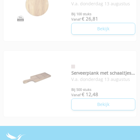
V.a. donderdag 13 augustus
Bij 100 stuks
€ 26,81
Vanaf
Bekijk
Serveerplank met schaaltjes
V.a. donderdag 13 augustus
InSideOut
Bij 500 stuks
€ 12,48
Vanaf
Bekijk