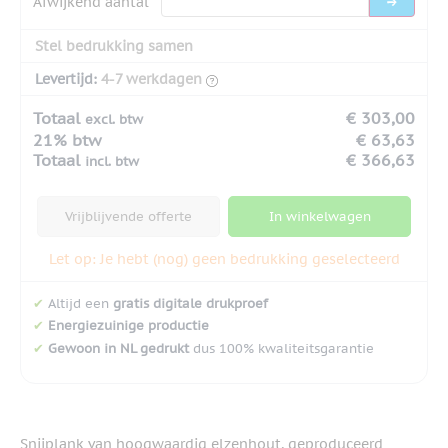
Afwijkend aantal
Stel bedrukking samen
Levertijd:
4-7 werkdagen
Totaal
€ 303,00
excl. btw
21% btw
€ 63,63
Totaal
€ 366,63
incl. btw
Vrijblijvende offerte
In winkelwagen
Let op: Je hebt (nog) geen bedrukking geselecteerd
✔
Altijd een
gratis digitale drukproef
✔
Energiezuinige productie
✔
Gewoon in NL gedrukt
dus 100% kwaliteitsgarantie
Snijplank van hoogwaardig elzenhout, geproduceerd