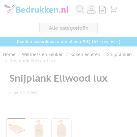
Ga naar de inhoud
View quote, Q
Bekijk wink
Alle categorieën
9,6
( 1654 reviews )
Klanten beoordelen ons met een
Home
/
Wellness en keuken
/
Koken en eten
/
Snijplanken
/
Snijplank Ellwood lux
Snijplank Ellwood lux
Art.nr.
MO-101642
Hoofdafbeelding
Klik om afbeelding op volledig scherm te bekijken
View larger image
View larger image
View larger image