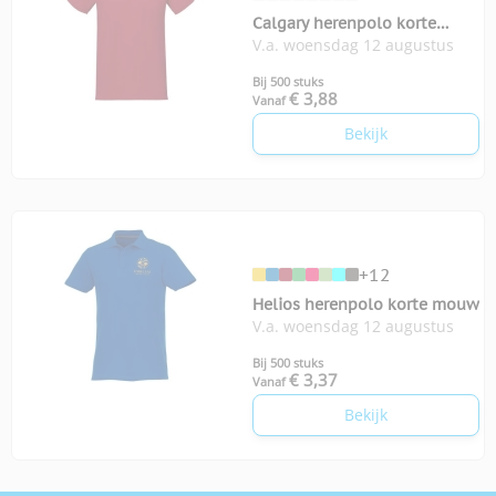
Calgary herenpolo korte
V.a. woensdag 12 augustus
mouwen
Bij 500 stuks
€ 3,88
Vanaf
Bekijk
+12
Helios herenpolo korte mouw
V.a. woensdag 12 augustus
Bij 500 stuks
€ 3,37
Vanaf
Bekijk