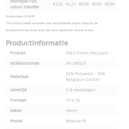
Voorzijde Full
€1,35
€1,22
€0,96
€0,93
€0,89
colour transfer
Instelkosten: € 44,95
*Dit product heeft varianten met verschillende prijzen. Gebruik de
prijsberekening om de prijs voor jouw gewenste variant te zien.
Productinformatie
Product
SOL'S Prime Men polo
Artikelnummer
PX-100153
65% Polyester - 35%
Materiaal
Ringspun Cotton
Levertijd
5-8 werkdagen
Formaat
74 x 56
Sekse
Heren
Model
Regular fit