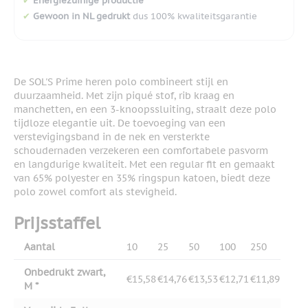
✔
Energiezuinige productie
✔
Gewoon in NL gedrukt
dus 100% kwaliteitsgarantie
De SOL'S Prime heren polo combineert stijl en
duurzaamheid. Met zijn piqué stof, rib kraag en
manchetten, en een 3-knoopssluiting, straalt deze polo
tijdloze elegantie uit. De toevoeging van een
verstevigingsband in de nek en versterkte
schoudernaden verzekeren een comfortabele pasvorm
en langdurige kwaliteit. Met een regular fit en gemaakt
van 65% polyester en 35% ringspun katoen, biedt deze
polo zowel comfort als stevigheid.
Prijsstaffel
Aantal
10
25
50
100
250
Onbedrukt zwart,
€15,58
€14,76
€13,53
€12,71
€11,89
M *