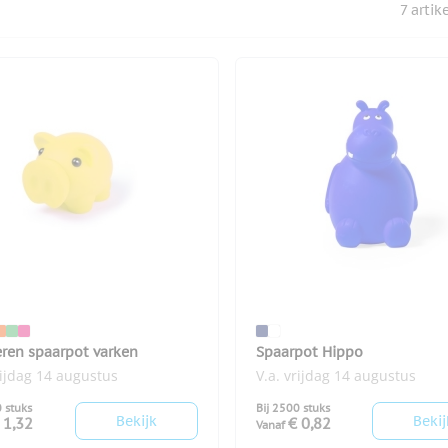
7
artik
ren spaarpot varken
Spaarpot Hippo
rijdag 14 augustus
V.a. vrijdag 14 augustus
0 stuks
Bij 2500 stuks
Bekijk
Bekij
 1,32
€ 0,82
Vanaf