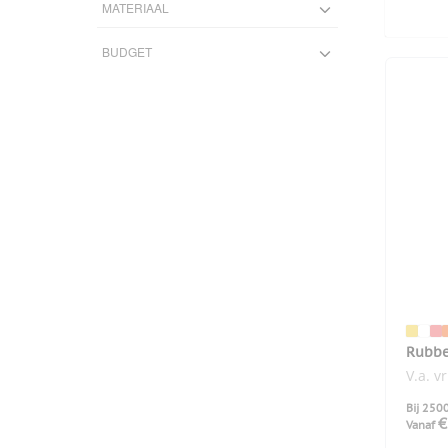
MATERIAAL
Kunststof
1
BUDGET
Hout
1
—
PVC
4
€ 1
€ 5
Steen
1
1
2
3
4
5
Rubbe
V.a. v
Bij 250
€
Vanaf