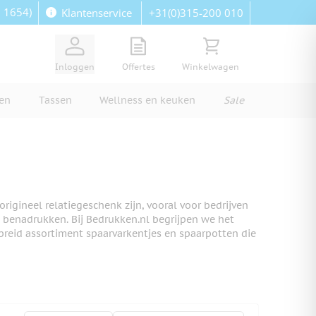
: 1654)
+31(0)315-200 010
Klantenservice
View quote, Quote is empty
Bekijk winkelwagen, Wi
Inloggen
Offertes
Winkelwagen
ren
Tassen
Wellness en keuken
Sale
igineel relatiegeschenk zijn, vooral voor bedrijven
n benadrukken. Bij Bedrukken.nl begrijpen we het
eid assortiment spaarvarkentjes en spaarpotten die