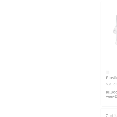
Plasti
V.a. d
Bij 100
€
Vanaf
7
arti