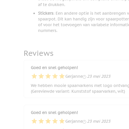
af te drukken.
Stickers
: Een andere optie is het aanbrengen 
spaarpot. Dit kan handig zijn voor spaarpott
of voor het toevoegen van variabele informati
nummers.
Reviews
Goed en snel geholpen!
23 mei 2023
Gerjanne
23 mei 2023
We hebben mooie spaarvarkens met logo ontvan
(Gereviewde variant: Kunststof spaarvarken, wit)
Goed en snel geholpen!
23 mei 2023
Gerjanne
23 mei 2023