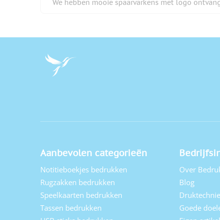
We hebben mooie spaarvarkens met logo ontvan
Aanbevolen categorieën
Bedrijfsi
Notitieboekjes bedrukken
Over Bedru
Rugzakken bedrukken
Blog
Speelkaarten bedrukken
Druktechni
Tassen bedrukken
Goede doel