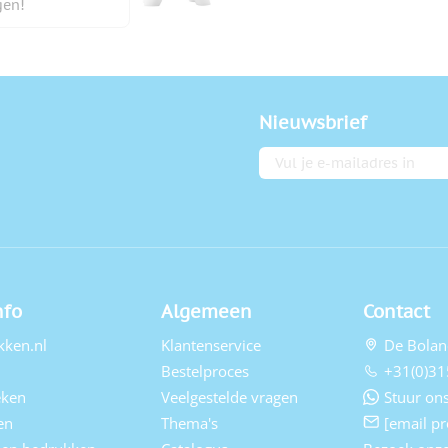
gen!
Nieuwsbrief
E-mailadres
nfo
Algemeen
Contact
kken.nl
Klantenservice
De Bolan
Bestelproces
+31(0)31
eken
Veelgestelde vragen
Stuur ons
en
Thema's
[email pr