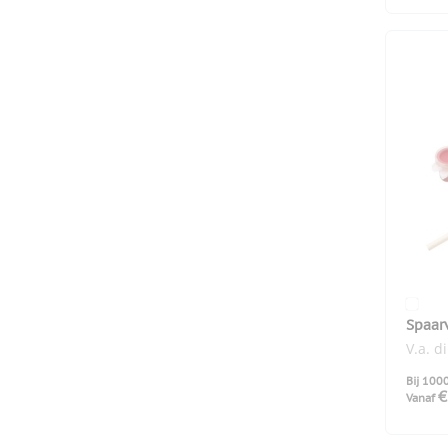
Spaar
V.a. d
Bij 100
€
Vanaf