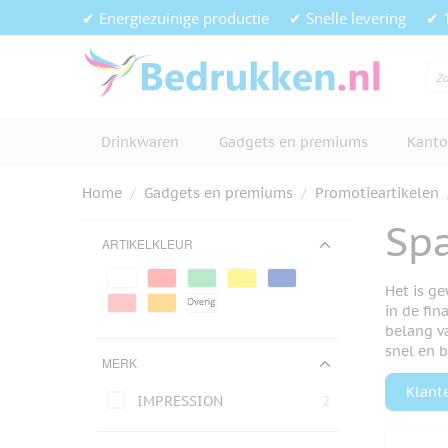
Ga naar de inhoud
✔ Energiezuinige productie
✔ Snelle levering
✔ 
Drinkwaren
Gadgets en premiums
Kanto
Home
/
Gadgets en premiums
/
Promotieartikelen
Sp
ARTIKELKLEUR
Het is ge
in de fi
belang v
snel en 
MERK
Klant
IMPRESSION
2