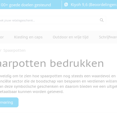
Kiyoh 9,6 (Beoordelingen
100+ goede doelen gesteund
or
Kleding en caps
Outdoor en vrije tijd
Schrijfwa
/
Spaarpotten
aarpotten bedrukken
weldig om te zien hoe spaarpotten nog steeds een waardevol en or
nanciële sector die de boodschap van besparen en verdienen wille
an deze symbolische geschenken en daarom bieden we een uitgebr
betaalbaar kunnen worden geleverd.
ervaring