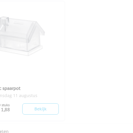
c spaarpot
insdag 11 augustus
0 stuks
Bekijk
 1,88
kelen