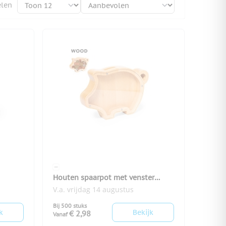
elen
Houten spaarpot met venster
Piggy
V.a. vrijdag 14 augustus
Bij 500 stuks
k
Bekijk
€ 2,98
Vanaf