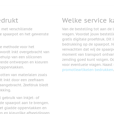
edrukt
Welke service k
 met verschillende
Van de bestelling tot aan de l
 de spaarpot en het gewenste
vragen. Voordat jouw bestelli
gratis digitale proefdruk. Di
bedrukking op de spaarpot. N
te methode voor het
verwachten dat wij de spaarp
 wordt inkt overgebracht van
moment van transport ontvang
ehulp van een siliconen
zending goed kunt volgen. Ook
eerde ontwerpen en kleuren
voor eventuele vragen. Naast
 oppervlakken.
promotieartikelen bedrukken
.
potten van materialen zoals
dt inkt door een zeefraam
aangebracht. Zeefdruk biedt
kking.
 gebruik van inkjet- of
 de spaarpot aan te brengen.
et gladde oppervlakken en
 en kleurrijke afbeeldingen