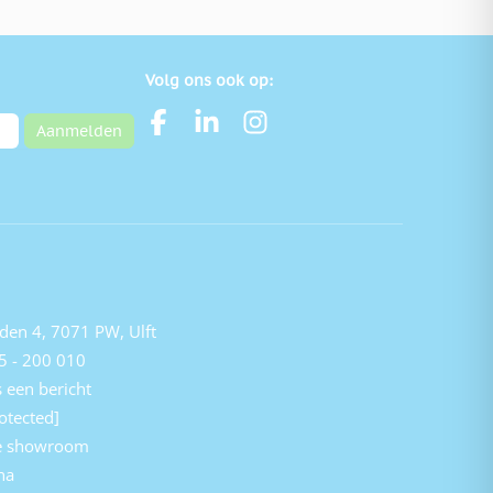
Volg ons ook op:
Aanmelden
den 4, 7071 PW, Ulft
5 - 200 010
 een bericht
otected]
e showroom
na