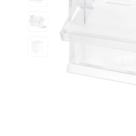
View larger image
View larger image