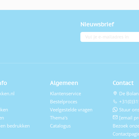
Nieuwsbrief
E-mailadres
nfo
Algemeen
Contact
kken.nl
Klantenservice
De Bolan
Bestelproces
+31(0)31
eken
Veelgestelde vragen
Stuur ons
en
Thema's
[email pr
elen bedrukken
Catalogus
Bezoek onz
Contactpagi