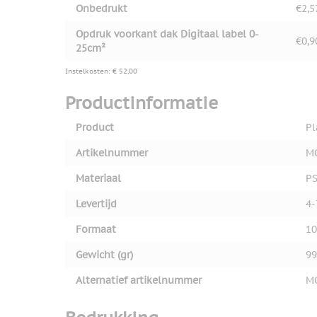
Onbedrukt
€2,5
Opdruk voorkant dak Digitaal label 0-
€0,9
25cm²
Instelkosten: € 52,00
Productinformatie
Product
Pl
Artikelnummer
M
Materiaal
P
Levertijd
4-
Formaat
10
Gewicht (gr)
99
Alternatief artikelnummer
M