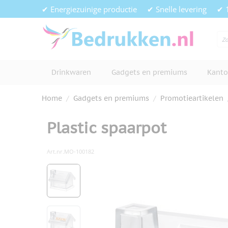
Ga naar de inhoud
✔ Energiezuinige productie
✔ Snelle levering
✔ 
Drinkwaren
Gadgets en premiums
Kanto
Home
/
Gadgets en premiums
/
Promotieartikelen
Plastic spaarpot
Art.nr.
MO-100182
Hoofdafbeelding
Klik om afbeelding op volledig s
View larger image
View larger image