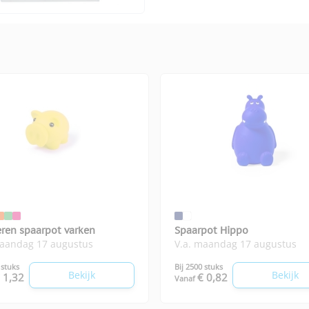
ren spaarpot varken
Spaarpot Hippo
maandag 17 augustus
V.a. maandag 17 augustus
 stuks
Bij 2500 stuks
Bekijk
Bekijk
 1,32
€ 0,82
Vanaf