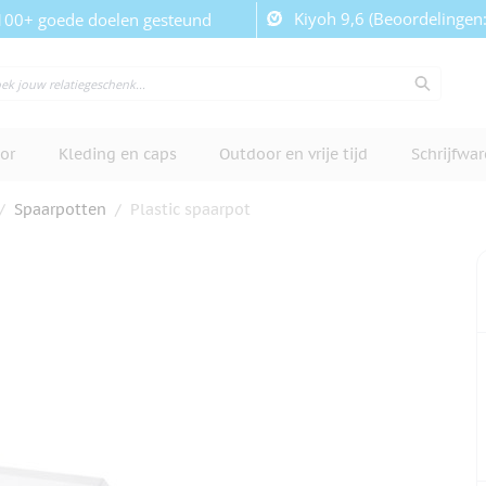
Kiyoh 9,6 (Beoordelingen
100+ goede doelen gesteund
or
Kleding en caps
Outdoor en vrije tijd
Schrijfwa
/
Spaarpotten
/
Plastic spaarpot
cherm te bekijken