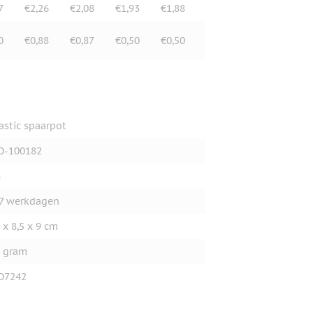
7
€2,26
€2,08
€1,93
€1,88
0
€0,88
€0,87
€0,50
€0,50
astic spaarpot
O-100182
S
7 werkdagen
 x 8,5 x 9 cm
 gram
O7242