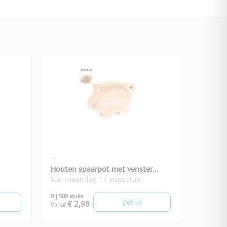
Houten spaarpot met venster
V.a. maandag 17 augustus
Piggy
Bij 500 stuks
Bekijk
€ 2,98
Vanaf