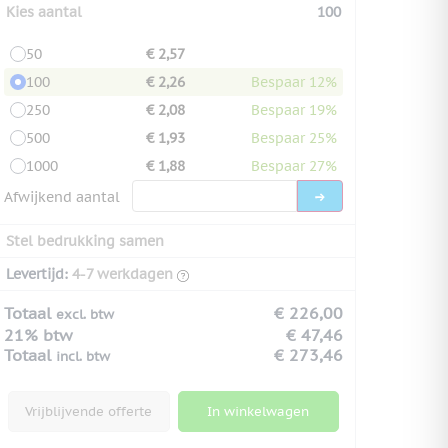
Kies aantal
100
50
€ 2,57
100
€ 2,26
Bespaar 12%
250
€ 2,08
Bespaar 19%
500
€ 1,93
Bespaar 25%
1000
€ 1,88
Bespaar 27%
Afwijkend aantal
Stel bedrukking samen
Levertijd:
4-7 werkdagen
Totaal
€ 226,00
excl. btw
21% btw
€ 47,46
Totaal
€ 273,46
incl. btw
Vrijblijvende offerte
In winkelwagen