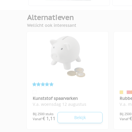
Alternatieven
Wellicht ook interessant
Kunststof spaarvarken
Rubbe
V.a. woensdag 12 augustus
V.a. 
Bij 2500 stuks
Bij 2500
Bekijk
€ 1,11
€
Vanaf
Vanaf