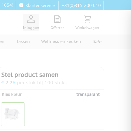
: 1654)
+31(0)315-200 010
Klantenservice
View quote, Quote is empty
Bekijk winkelwagen, Wi
Inloggen
Offertes
Winkelwagen
ren
Tassen
Wellness en keuken
Sale
Stel product samen
€ 2,26
per stuk bij 100 stuks
Kies kleur
transparant