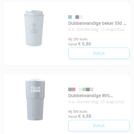
Dubbelwandige beker 350 ml
V.a. donderdag 13 augustus
Beibaku
Bij 250 stuks
€ 6,86
Vanaf
Bekijk
Dubbelwandige RVS
V.a. donderdag 13 augustus
drinkbeker 500 ml Kael
Bij 500 stuks
€ 4,88
Vanaf
Bekijk