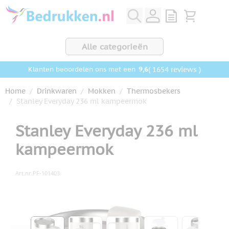
Ga naar de inhoud
View quote, Q
Bekijk wink
Alle categorieën
9,6
( 1654 reviews )
Klanten beoordelen ons met een
Home
/
Drinkwaren
/
Mokken
/
Thermosbekers
/
Stanley Everyday 236 ml kampeermok
Stanley Everyday 236 ml
kampeermok
Art.nr.
PF-101403
Hoofdafbeelding
Klik om afbeelding op volledig scherm te bekijken
View larger image
View larger image
View larger image
View larger ima
View la