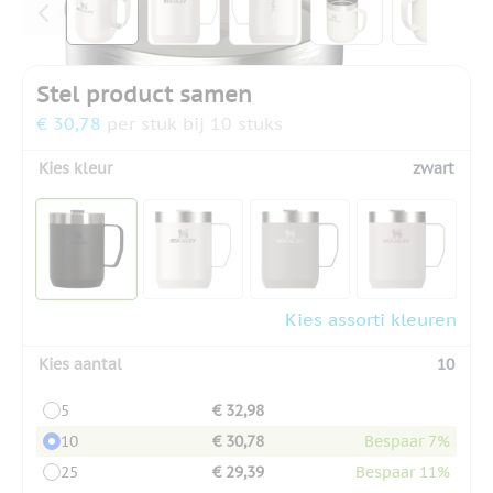
Stel product samen
€ 30,78
per stuk bij 10 stuks
Kies kleur
zwart
Kies assorti kleuren
Kies aantal
10
5
€ 32,98
10
€ 30,78
Bespaar 7%
25
€ 29,39
Bespaar 11%