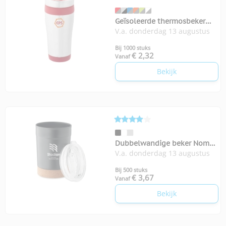
Geïsoleerde thermosbeker
V.a. donderdag 13 augustus
Elwood 410 ml
Bij 1000 stuks
€ 2,32
Vanaf
Bekijk
Dubbelwandige beker Nomu
V.a. donderdag 13 augustus
300 ml
Bij 500 stuks
€ 3,67
Vanaf
Bekijk