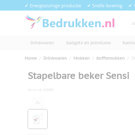
Ga naar de inhoud
✔ Energiezuinige productie
✔ Snelle levering
✔ 
Drinkwaren
Gadgets en premiums
Kanto
Home
/
Drinkwaren
/
Mokken
/
Koffiemokken
/
S
Stapelbare beker Sensi
Art.nr.
LE-100005
Hoofdafbeelding
Klik om afbeelding op volledig s
View larger image