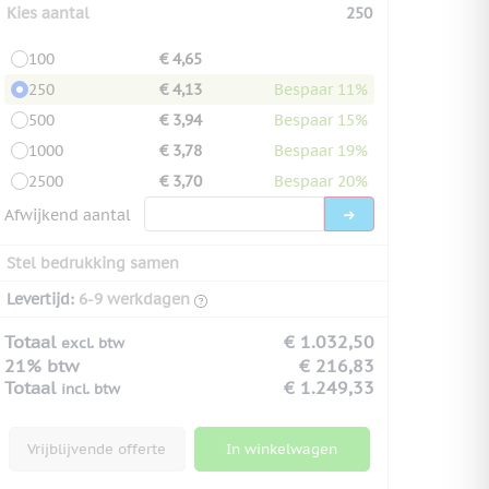
Kies aantal
250
100
€ 4,65
250
€ 4,13
Bespaar 11%
500
€ 3,94
Bespaar 15%
1000
€ 3,78
Bespaar 19%
2500
€ 3,70
Bespaar 20%
Afwijkend aantal
Stel bedrukking samen
Levertijd:
6-9 werkdagen
Totaal
€ 1.032,50
excl. btw
21% btw
€ 216,83
Totaal
€ 1.249,33
incl. btw
Vrijblijvende offerte
In winkelwagen