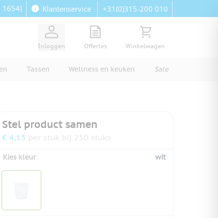
: 1654)
+31(0)315-200 010
Klantenservice
View quote, Quote is empty
Bekijk winkelwagen, Wi
Inloggen
Offertes
Winkelwagen
ren
Tassen
Wellness en keuken
Sale
Stel product samen
€ 4,13
per stuk bij 250 stuks
Kies kleur
wit