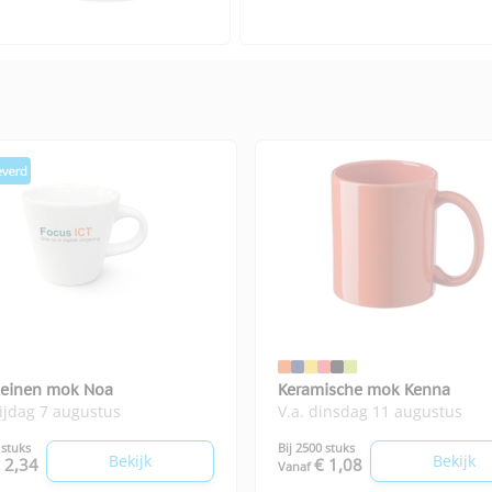
leinen mok Noa
Keramische mok Kenna
rijdag 7 augustus
V.a. dinsdag 11 augustus
 stuks
Bij 2500 stuks
Bekijk
Bekijk
 2,34
€ 1,08
Vanaf