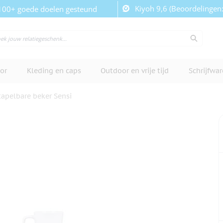
Kiyoh 9,6 (Beoordelingen
100+ goede doelen gesteund
or
Kleding en caps
Outdoor en vrije tijd
Schrijfwa
tapelbare beker Sensi
cherm te bekijken