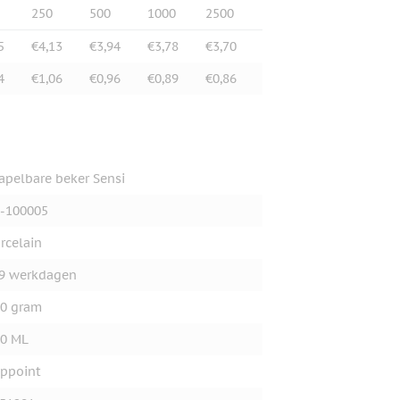
250
500
1000
2500
5
€4,13
€3,94
€3,78
€3,70
4
€1,06
€0,96
€0,89
€0,86
apelbare beker Sensi
-100005
rcelain
9 werkdagen
0 gram
0 ML
ppoint