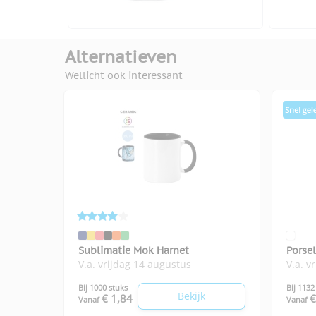
Alternatieven
Wellicht ook interessant
Sublimatie Mok Harnet
Porse
V.a. vrijdag 14 augustus
V.a. v
Bij 1000 stuks
Bij 1132
Bekijk
€ 1,84
€
Vanaf
Vanaf