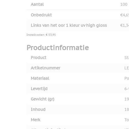
Aantal
100
Onbedrukt
€4,6
Links van het oor 1 kleur uv high gloss
€1,3
Instelkosten: € 53,95
Productinformatie
Product
St
Artikelnummer
LE
Materiaal
Po
Levertijd
6-
Gewicht (gr)
19
Inhoud
18
Merk
To