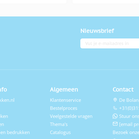
Nieuwsbrief
E-mailadres
nfo
Algemeen
Contact
kken.nl
Klantenservice
De Bolan
Bestelproces
+31(0)31
eken
Veelgestelde vragen
Stuur ons
en
Thema's
[email pr
elen bedrukken
Catalogus
Bezoek onz