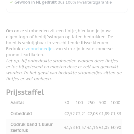
✔
Gewoon in NL gedrukt
dus 100% kwaliteitsgarantie
Om onze strohoeden zit een lintje, hier kun je jouw
eigen logo of bedrijfsslogan op laten bedrukken. De
hoed is verkrijgbaar in verschillende frisse kleuren.
Bedrukte
zonnehoedjes
van stro zijn ideale zomerse
promotieartikelen.
Let op: bij onbedrukte strohoeden worden deze lintjes
er los bij geleverd en moeten deze er zelf aan gemaakt
worden. In het geval van bedrukte strohoedjes zitten de
lintjes er wel omheen.
Prijsstaffel
Aantal
50
100
250
500
1000
Onbedrukt
€2,52
€2,21
€2,03
€1,89
€1,83
Opdruk band 1 kleur
€1,58
€1,37
€1,16
€1,05
€0,90
zeefdruk