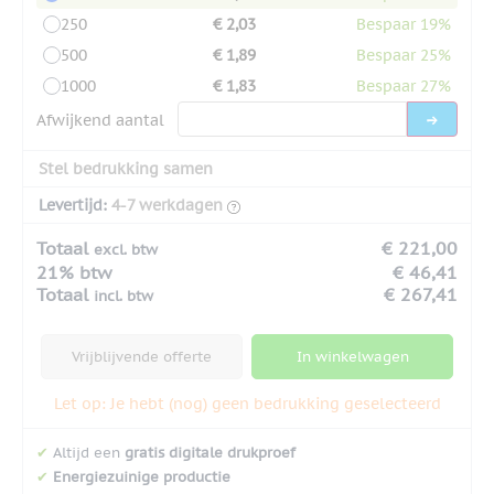
250
€ 2,03
Bespaar 19%
500
€ 1,89
Bespaar 25%
1000
€ 1,83
Bespaar 27%
Afwijkend aantal
Stel bedrukking samen
Levertijd:
4-7 werkdagen
Totaal
€ 221,00
excl. btw
21% btw
€ 46,41
Totaal
€ 267,41
incl. btw
Vrijblijvende offerte
In winkelwagen
Let op: Je hebt (nog) geen bedrukking geselecteerd
✔
Altijd een
gratis digitale drukproef
✔
Energiezuinige productie