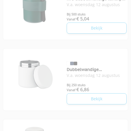
V.a. woensdag 12 augustus
Niko
Bij 500 stuks
€ 5,04
Vanaf
Bekijk
Dubbelwandige
V.a. woensdag 12 augustus
lunchcontainer Gosnack
Bij 250 stuks
€ 6,86
Vanaf
Bekijk