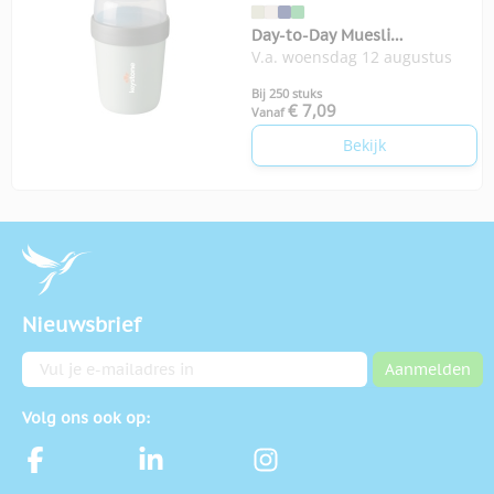
Day-to-Day Muesli
V.a. woensdag 12 augustus
yoghurtbeker 400 ml
Bij 250 stuks
€ 7,09
Vanaf
Bekijk
Nieuwsbrief
E-mailadres
Aanmelden
Volg ons ook op: