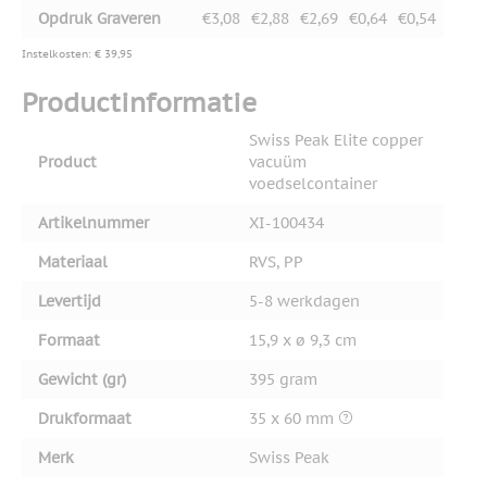
Opdruk Graveren
€3,08
€2,88
€2,69
€0,64
€0,54
Instelkosten: € 39,95
Productinformatie
Swiss Peak Elite copper
Product
vacuüm
voedselcontainer
Artikelnummer
XI-100434
Materiaal
RVS, PP
Levertijd
5-8 werkdagen
Formaat
15,9 x ø 9,3 cm
Gewicht (gr)
395 gram
Drukformaat
35 x 60 mm
Merk
Swiss Peak