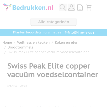
Ga naar de inhoud
View quote, Q
Bekijk wink
Alle categorieën
9,6
( 1654 reviews )
Klanten beoordelen ons met een
Home
/
Wellness en keuken
/
Koken en eten
/
Broodtrommels
/
Swiss Peak Elite copper vacuüm voedselcontainer
Swiss Peak Elite copper
vacuüm voedselcontainer
Art.nr.
XI-100434
Hoofdafbeelding
Klik om afbeelding op volledig scherm te bekijken