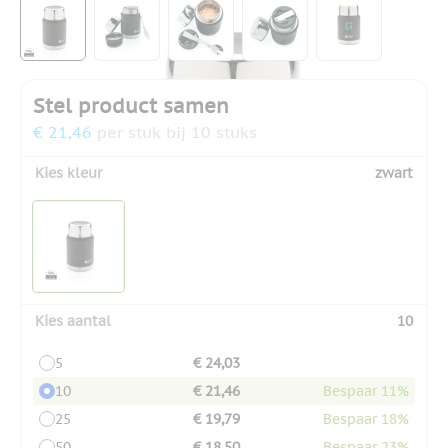
View larger image
View larger image
View larger image
View larger image
View larger
Stel product samen
€ 21,46
per stuk bij 10 stuks
Kies kleur
zwart
Kies aantal
10
5
€ 24,03
10
€ 21,46
Bespaar 11%
25
€ 19,79
Bespaar 18%
50
€ 18,50
Bespaar 23%