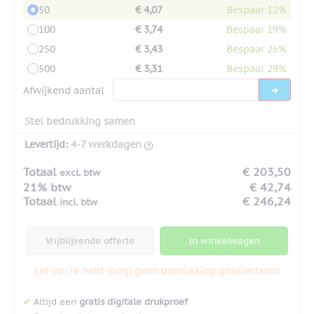
50
€ 4,07
Bespaar 12%
100
€ 3,74
Bespaar 19%
250
€ 3,43
Bespaar 26%
500
€ 3,31
Bespaar 29%
Afwijkend aantal
Stel bedrukking samen
Levertijd:
4-7 werkdagen
Totaal
€ 203,50
excl. btw
21% btw
€ 42,74
Totaal
€ 246,24
incl. btw
Vrijblijvende offerte
In winkelwagen
Let op: Je hebt (nog) geen bedrukking geselecteerd
✔
Altijd een
gratis digitale drukproef