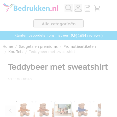
Ga naar de inhoud
View quote, Q
Bekijk wink
Alle categorieën
9,6
( 1654 reviews )
Klanten beoordelen ons met een
Home
/
Gadgets en premiums
/
Promotieartikelen
/
Knuffels
/
Teddybeer met sweatshirt
Teddybeer met sweatshirt
Art.nr.
MO-100172
Hoofdafbeelding
Klik om afbeelding op volledig scherm te bekijken
View larger image
View larger image
View larger image
View larger ima
View la