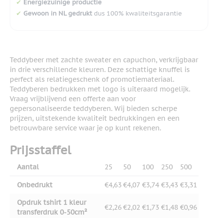
✔
Energiezuinige productie
✔
Gewoon in NL gedrukt
dus 100% kwaliteitsgarantie
Teddybeer met zachte sweater en capuchon, verkrijgbaar
in drie verschillende kleuren. Deze schattige knuffel is
perfect als relatiegeschenk of promotiemateriaal.
Teddyberen bedrukken met logo is uiteraard mogelijk.
Vraag vrijblijvend een offerte aan voor
gepersonaliseerde teddyberen. Wij bieden scherpe
prijzen, uitstekende kwaliteit bedrukkingen en een
betrouwbare service waar je op kunt rekenen.
Prijsstaffel
Aantal
25
50
100
250
500
Onbedrukt
€4,63
€4,07
€3,74
€3,43
€3,31
Opdruk tshirt 1 kleur
€2,26
€2,02
€1,73
€1,48
€0,96
transferdruk 0-50cm²