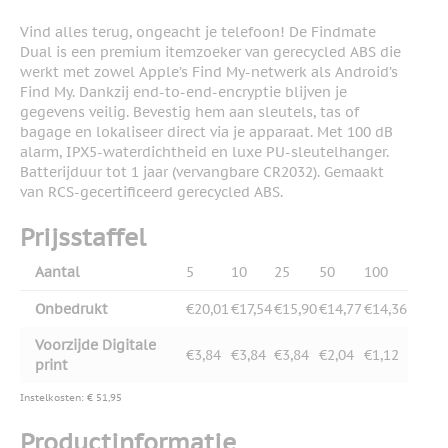
Vind alles terug, ongeacht je telefoon! De Findmate
Dual is een premium itemzoeker van gerecycled ABS die
werkt met zowel Apple’s Find My-netwerk als Android’s
Find My. Dankzij end-to-end-encryptie blijven je
gegevens veilig. Bevestig hem aan sleutels, tas of
bagage en lokaliseer direct via je apparaat. Met 100 dB
alarm, IPX5-waterdichtheid en luxe PU-sleutelhanger.
Batterijduur tot 1 jaar (vervangbare CR2032). Gemaakt
van RCS-gecertificeerd gerecycled ABS.
Prijsstaffel
Aantal
5
10
25
50
100
Onbedrukt
€20,01
€17,54
€15,90
€14,77
€14,36
Voorzijde Digitale
€3,84
€3,84
€3,84
€2,04
€1,12
print
Instelkosten: € 51,95
Productinformatie