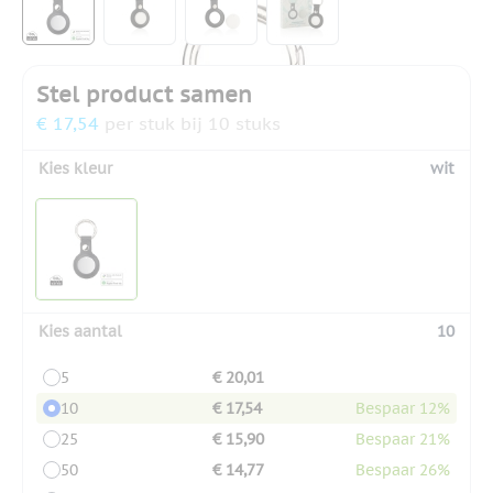
Stel product samen
€ 17,54
per stuk bij 10 stuks
Kies kleur
wit
Kies aantal
10
5
€ 20,01
10
€ 17,54
Bespaar 12%
25
€ 15,90
Bespaar 21%
50
€ 14,77
Bespaar 26%