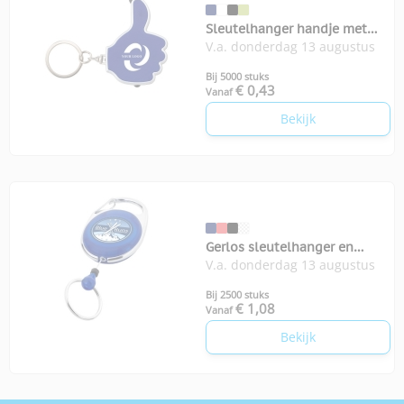
Sleutelhanger handje met
V.a. donderdag 13 augustus
stylus en lampje
Bij 5000 stuks
€ 0,43
Vanaf
Bekijk
Gerlos sleutelhanger en
V.a. donderdag 13 augustus
rollerclip
Bij 2500 stuks
€ 1,08
Vanaf
Bekijk