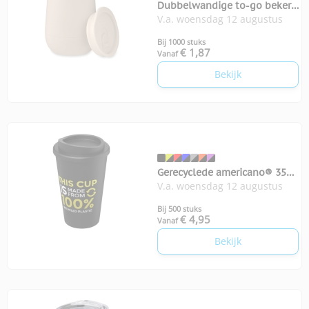
Dubbelwandige to-go beker
V.a. woensdag 12 augustus
300 ml
Bij 1000 stuks
€ 1,87
Vanaf
Bekijk
Gerecyclede americano® 350
V.a. woensdag 12 augustus
ml geïsoleerde beker
Bij 500 stuks
€ 4,95
Vanaf
Bekijk