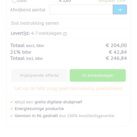
1000
€ 1,65
Bespaar 29%
Afwijkend aantal
Stel bedrukking samen
Levertijd:
4-7 werkdagen
Totaal
€ 204,00
excl. btw
21% btw
€ 42,84
Totaal
€ 246,84
incl. btw
Vrijblijvende offerte
In winkelwagen
Let op: Je hebt (nog) geen bedrukking geselecteerd
✔
Altijd een
gratis digitale drukproef
✔
Energiezuinige productie
✔
Gewoon in NL gedrukt
dus 100% kwaliteitsgarantie