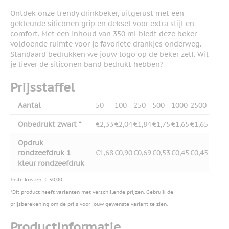
Ontdek onze trendy drinkbeker, uitgerust met een
gekleurde siliconen grip en deksel voor extra stijl en
comfort. Met een inhoud van 350 ml biedt deze beker
voldoende ruimte voor je favoriete drankjes onderweg.
Standaard bedrukken we jouw logo op de beker zelf. Wil
je liever de siliconen band bedrukt hebben?
Prijsstaffel
Aantal
50
100
250
500
1000
2500
Onbedrukt zwart *
€2,33
€2,04
€1,84
€1,75
€1,65
€1,65
Opdruk
rondzeefdruk 1
€1,68
€0,90
€0,69
€0,53
€0,45
€0,45
kleur rondzeefdruk
Instelkosten: € 50,00
*Dit product heeft varianten met verschillende prijzen. Gebruik de
prijsberekening om de prijs voor jouw gewenste variant te zien.
Productinformatie