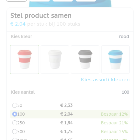
Stel product samen
€ 2,04
per stuk bij 100 stuks
Kies kleur
rood
Kies assorti kleuren
Kies aantal
100
50
€ 2,33
100
€ 2,04
Bespaar 12%
250
€ 1,84
Bespaar 21%
500
€ 1,75
Bespaar 25%