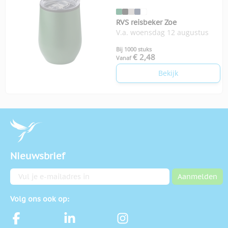
RVS reisbeker Zoe
V.a. woensdag 12 augustus
Bij 1000 stuks
€ 2,48
Vanaf
Bekijk
Nieuwsbrief
E-mailadres
Aanmelden
Volg ons ook op: